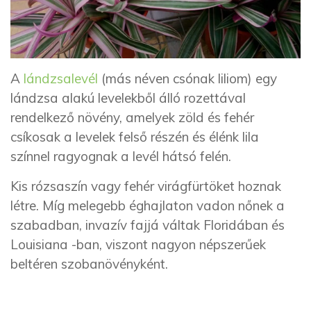
A
lándzsalevél
(más néven csónak liliom) egy
lándzsa alakú levelekből álló rozettával
rendelkező növény, amelyek zöld és fehér
csíkosak a levelek felső részén és élénk lila
színnel ragyognak a levél hátsó felén.
Kis rózsaszín vagy fehér virágfürtöket hoznak
létre. Míg melegebb éghajlaton vadon nőnek a
szabadban, invazív fajjá váltak Floridában és
Louisiana -ban, viszont nagyon népszerűek
beltéren szobanövényként.