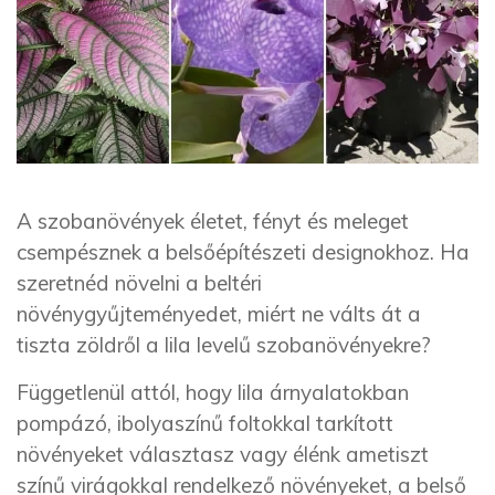
A szobanövények életet, fényt és meleget
csempésznek a belsőépítészeti designokhoz. Ha
szeretnéd növelni a beltéri
növénygyűjteményedet, miért ne válts át a
tiszta zöldről a lila levelű szobanövényekre?
Függetlenül attól, hogy lila árnyalatokban
pompázó, ibolyaszínű foltokkal tarkított
növényeket választasz vagy élénk ametiszt
színű virágokkal rendelkező növényeket, a belső