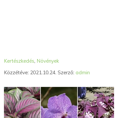
Kategória
Címkék
Kertészkedés
,
Növények
Közzétéve: 2021.10.24.
Szerző:
admin