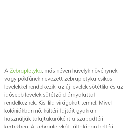
A
Zebrapletyka
, más néven hüvelyk növénynek
vagy pókfűnek nevezett zebrapletyka csíkos
levelekkel rendelkezik, az új levelek sötétlila és az
idősebb levelek sötétzöld árnyalattal
rendelkeznek. Kis, lila virágokat termel. Mivel
kolóniákban nő, kültéri fajtáit gyakran
használják talajtakaróként a szabadtéri
kertekben. A zebrapletykát általában beltéri