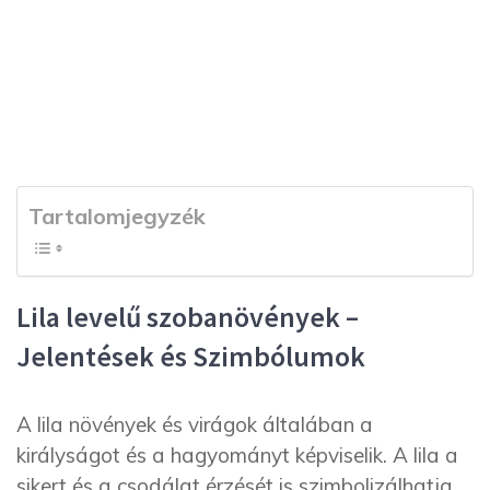
Tartalomjegyzék
Lila levelű szobanövények –
Jelentések és Szimbólumok
A lila növények és virágok általában a
királyságot és a hagyományt képviselik. A lila a
sikert és a csodálat érzését is szimbolizálhatja.