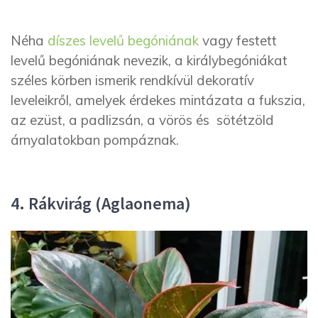
Néha
díszes levelű begóniának
vagy festett
levelű begóniának nevezik, a királybegóniákat
széles körben ismerik rendkívül dekoratív
leveleikről, amelyek érdekes mintázata a fukszia,
az ezüst, a padlizsán, a vörös és sötétzöld
árnyalatokban pompáznak.
4. Rákvirág (Aglaonema)