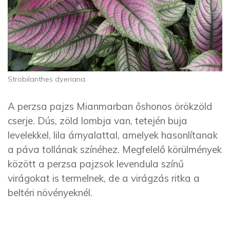
Strobilanthes dyeriana
A perzsa pajzs Mianmarban őshonos örökzöld
cserje. Dús, zöld lombja van, tetején buja
levelekkel, lila árnyalattal, amelyek hasonlítanak
a páva tollának színéhez. Megfelelő körülmények
között a perzsa pajzsok levendula színű
virágokat is termelnek, de a virágzás ritka a
beltéri növényeknél.