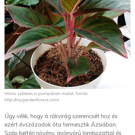
Vörös színben is pompásan mutat. forrás:
http://mygardenforest.com/
Úgy vélik, hogy a rákvirág szerencsét hoz és
ezért évszázadok óta termesztik Ázsiában.
Szép beltéri növény, gyönyörű lombozattal és