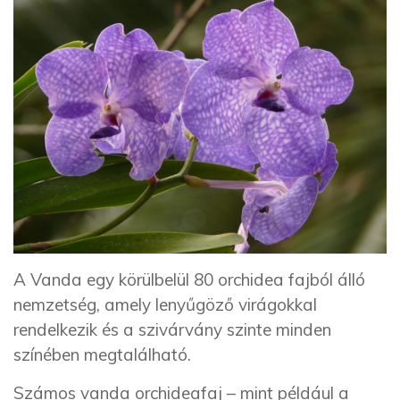
A Vanda egy körülbelül 80 orchidea fajból álló
nemzetség, amely lenyűgöző virágokkal
rendelkezik és a szivárvány szinte minden
színében megtalálható.
Számos vanda orchideafaj – mint például a