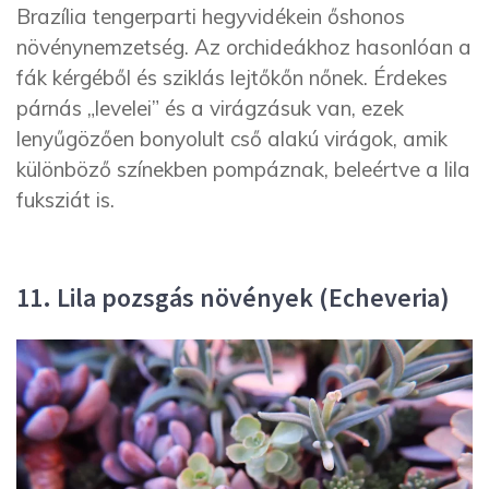
Brazília tengerparti hegyvidékein őshonos
növénynemzetség. Az orchideákhoz hasonlóan a
fák kérgéből és sziklás lejtőkőn nőnek. Érdekes
párnás „levelei” és a virágzásuk van, ezek
lenyűgözően bonyolult cső alakú virágok, amik
különböző színekben pompáznak, beleértve a lila
fuksziát is.
11. Lila pozsgás növények (Echeveria)