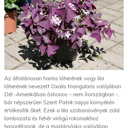
Az általánosan hamis lóherének vagy lila
lóherének nevezett Oxalis triangularis valójában
Dél -Amerikában őshonos – nem Írországban -,
bár népszerűen Szent Patrik napja környékén
értékesítik őket. Ezek a lila szobanövények zöld
lombozatú és fehér virágú rokonaikhoz
hasonlítanak, de a madársóska valójában