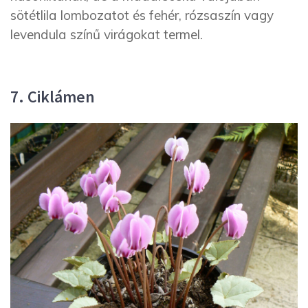
sötétlila lombozatot és fehér, rózsaszín vagy
levendula színű virágokat termel.
7. Ciklámen