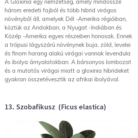
A Gloxinia egy nemzetség, amely mindössze
három eredeti fajból és több hibrid virágos
növényből áll, amelyek Dél -Amerika régióiban,
köztük az Andokban, a Nyugat -Indiában és
Közép -Amerika egyes részeiben honosak. Ennek
a trópusi lágyszárú növénynek buja, zöld, levelei
és finom harang alakú virágai vannak levendula
és ibolya árnyalatokban. A bársonyos lombozat
és a mutatós virágai miatt a gloxinia hibrideket
gyakran összetévesztik az afrikai ibolyával.
13. Szobafikusz (Ficus elastica)