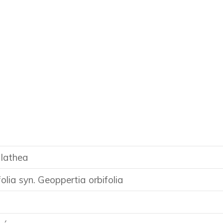
alathea
olia syn. Geoppertia orbifolia