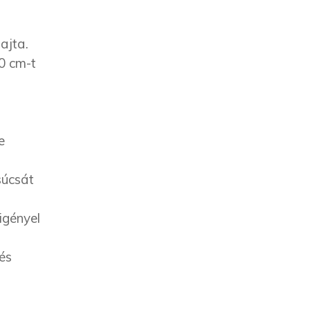
ajta.
30 cm-t
e
súcsát
igényel
és