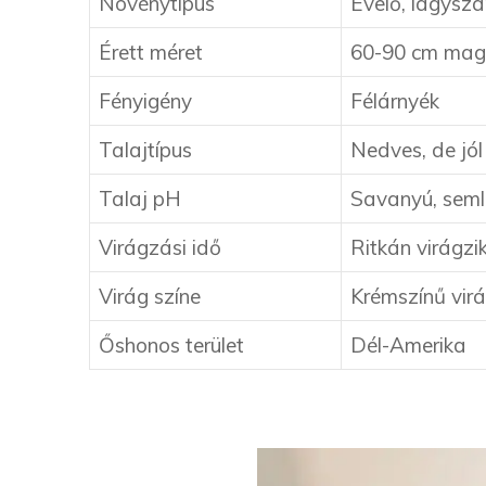
Növénytípus
Évelő, lágyszá
Érett méret
60-90 cm ma
Fényigény
Félárnyék
Talajtípus
Nedves, de jól
Talaj pH
Savanyú, seml
Virágzási idő
Ritkán virágzi
Virág színe
Krémszínű vir
Őshonos terület
Dél-Amerika