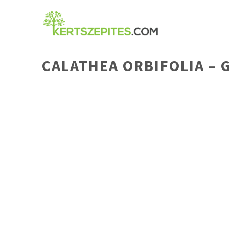
Kilépés
a
tartalomba
CALATHEA ORBIFOLIA –