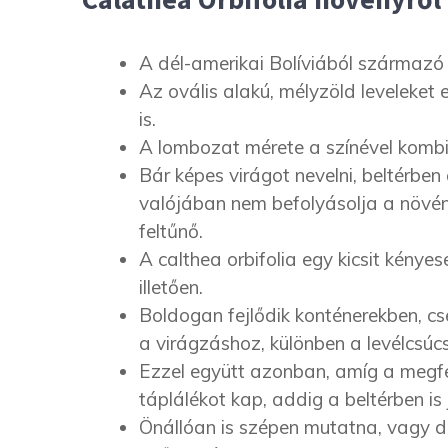
A dél-amerikai Bolíviából származó 
Az ovális alakú, mélyzöld leveleket e
is.
A lombozat mérete a színével kombi
Bár képes virágot nevelni, beltérbe
valójában nem befolyásolja a növé
feltűnő.
A calthea orbifolia egy kicsit kénye
illetően.
Boldogan fejlődik konténerekben, cs
a virágzáshoz, különben a levélcsú
Ezzel együtt azonban, amíg a megfel
táplálékot kap, addig a beltérben is j
Önállóan is szépen mutatna, vagy 