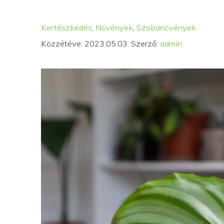
Kategória
Címkék
Kertészkedés
,
Növények
,
Szobanövények
Közzétéve: 2023.05.03.
Szerző:
admin