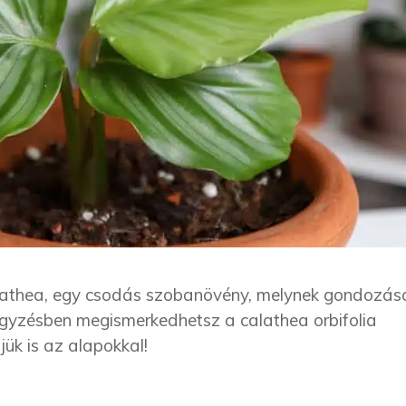
calathea, egy csodás szobanövény, melynek gondozás
egyzésben megismerkedhetsz a calathea orbifolia
jük is az alapokkal!