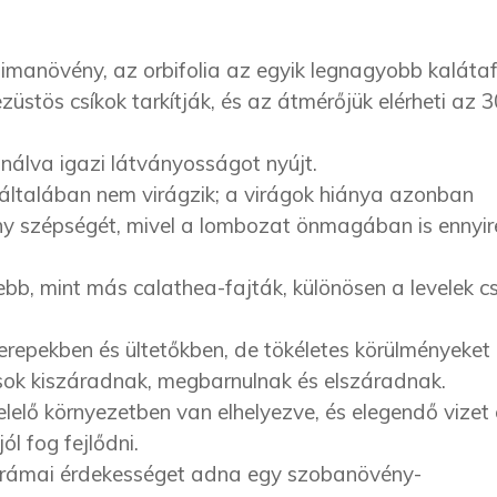
imanövény, az orbifolia az egyik legnagyobb kalátaf
züstös csíkok tarkítják, és az átmérőjük elérheti az 
nálva igazi látványosságot nyújt.
n általában nem virágzik; a virágok hiánya azonban
ny szépségét, mivel a lombozat önmagában is ennyir
sebb, mint más calathea-fajták, különösen a levelek c
erepekben és ültetőkben, de tökéletes körülményeket 
csok kiszáradnak, megbarnulnak és elszáradnak.
elő környezetben van elhelyezve, és elegendő vizet 
ól fog fejlődni.
drámai érdekességet adna egy szobanövény-