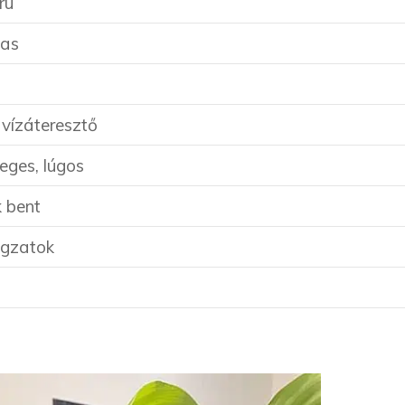
rú
gas
 vízáteresztő
eges, lúgos
k bent
ágzatok