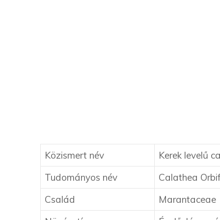
Közismert név
Kerek levelű c
Tudományos név
Calathea Orbif
Család
Marantaceae