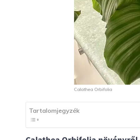
Calathea Orbifolia
Tartalomjegyzék
Calathea Orbifolia növényről