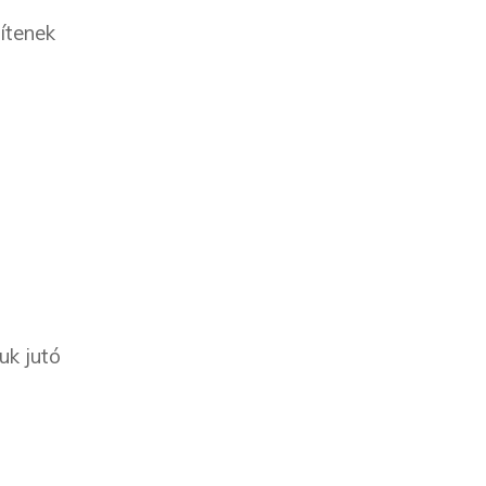
sítenek
uk jutó