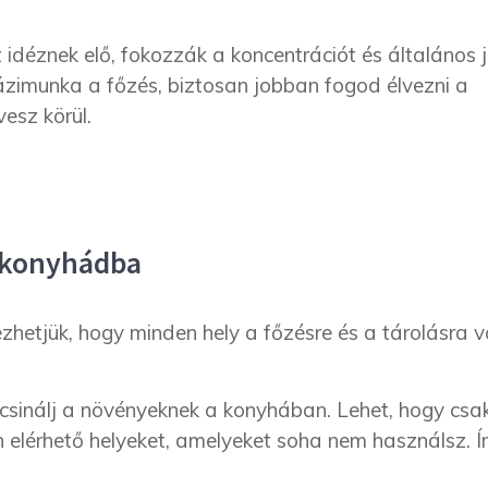
 idéznek elő, fokozzák a koncentrációt és általános 
ázimunka a főzés, biztosan jobban fogod élvezni a
esz körül.
 konyhádba
ezhetjük, hogy minden hely a főzésre és a tárolásra 
inálj a növényeknek a konyhában. Lehet, hogy csak 
n elérhető helyeket, amelyeket soha nem használsz. 