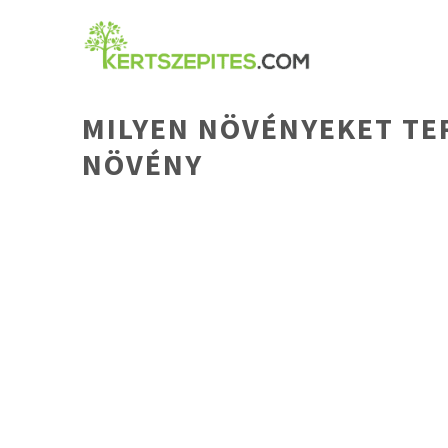
Kilépés
a
tartalomba
MILYEN NÖVÉNYEKET TE
NÖVÉNY