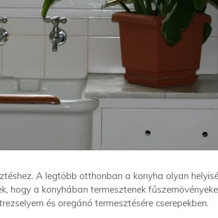
téshez. A legtöbb otthonban a konyha olyan helyisé
ek, hogy a konyhában termesztenek fűszernövényeke
trezselyem és oregánó termesztésére cserepekben.