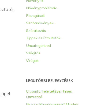
Növények
Növényproblémák
oztató,
Pozsgások
Szobanövények
Szórakozás
Tippek és útmutatók
Uncategorized
Világítás
Virágok
LEGUTÓBBI BEJEGYZÉSEK
Citromfa Teleltetése: Teljes
ippet.
Útmutató
Mi az a Barndominium? Minden