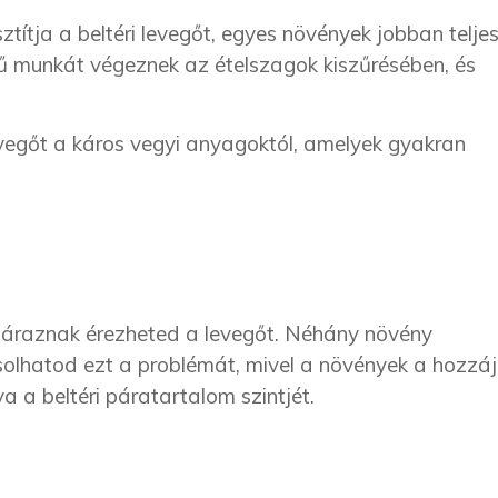
títja a beltéri levegőt, egyes növények jobban telje
 munkát végeznek az ételszagok kiszűrésében, és
vegőt a káros vegyi anyagoktól, amelyek gyakran
záraznak érezheted a levegőt. Néhány növény
lhatod ezt a problémát, mivel a növények a hozzáj
a a beltéri páratartalom szintjét.