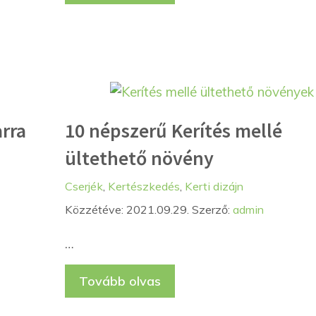
arra
10 népszerű Kerítés mellé
ültethető növény
Kategória
Címkék
Cserjék
,
Kertészkedés
,
Kerti dizájn
Közzétéve: 2021.09.29.
Szerző:
admin
…
Tovább olvas