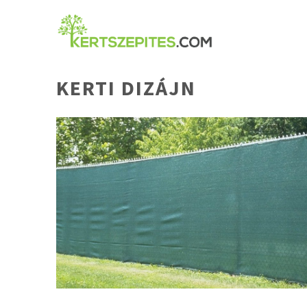
Kilépés
a
tartalomba
KERTI DIZÁJN