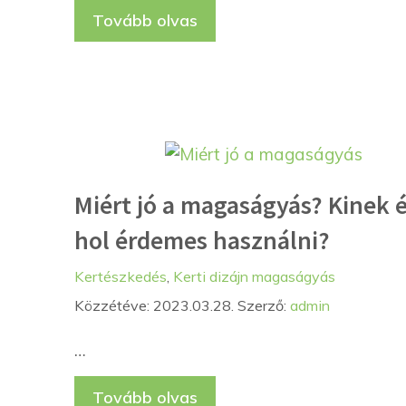
Tovább olvas
Miért jó a magaságyás? Kinek 
hol érdemes használni?
Kategória
Címkék
Kertészkedés
,
Kerti dizájn
magaságyás
Közzétéve: 2023.03.28.
Szerző:
admin
…
Tovább olvas