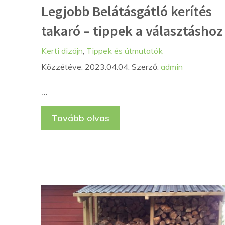
Legjobb Belátásgátló kerítés
takaró – tippek a választáshoz
Kategória
Címkék
Kerti dizájn
,
Tippek és útmutatók
Közzétéve: 2023.04.04.
Szerző:
admin
…
Tovább olvas