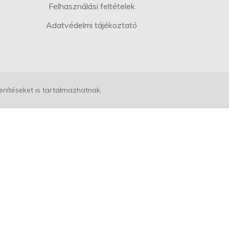
Felhasználási feltételek
Adatvédelmi tájékoztató
enítéseket is tartalmazhatnak.