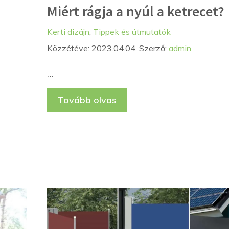
Miért rágja a nyúl a ketrecet?
Kategória
Címkék
Kerti dizájn
,
Tippek és útmutatók
Közzétéve: 2023.04.04.
Szerző:
admin
…
Tovább olvas