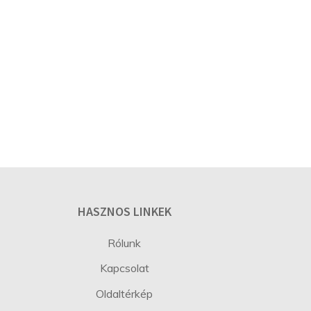
HASZNOS LINKEK
Rólunk
Kapcsolat
Oldaltérkép