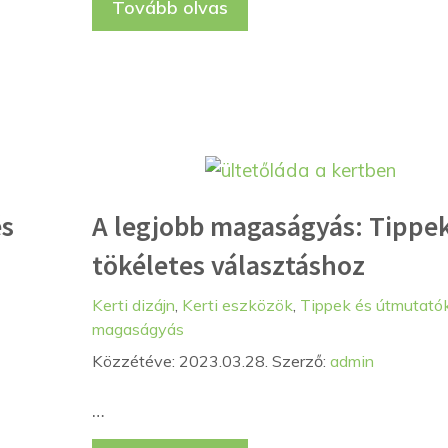
Tovább olvas
és
A legjobb magaságyás: Tippek
tökéletes választáshoz
Kategória
Kerti dizájn
,
Kerti eszközök
,
Tippek és útmutató
magaságyás
Közzétéve: 2023.03.28.
Szerző:
admin
…