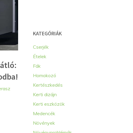
KATEGÓRIÁK
Cserjék
Ételek
átló:
Fák
odba!
Homokozó
Kertészkedés
erasz
Kerti dizájn
Kerti eszközök
Medencék
Növények
Növényproblémák