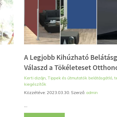
A Legjobb Kihúzható Belátásg
Válaszd a Tökéleteset Otthon
Kategória
Címkék
Kerti dizájn
,
Tippek és útmutatók
belátásgátló
,
t
kiegészítők
Közzétéve: 2023.03.30.
Szerző:
admin
…