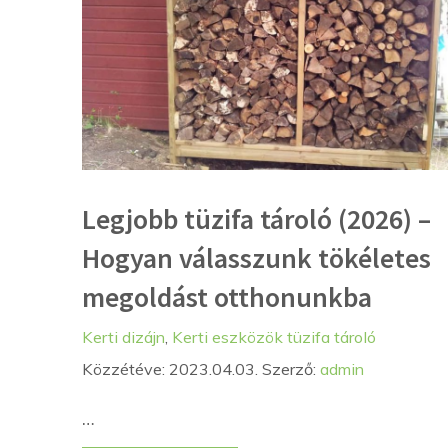
Legjobb tüzifa tároló (2026) –
Hogyan válasszunk tökéletes
megoldást otthonunkba
Kategória
Címkék
Kerti dizájn
,
Kerti eszközök
tüzifa tároló
Közzétéve: 2023.04.03.
Szerző:
admin
…