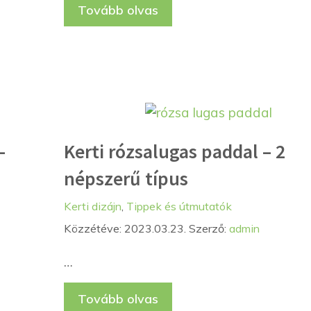
Tovább olvas
–
Kerti rózsalugas paddal – 2
népszerű típus
Kategória
Címkék
Kerti dizájn
,
Tippek és útmutatók
Közzétéve: 2023.03.23.
Szerző:
admin
…
Tovább olvas