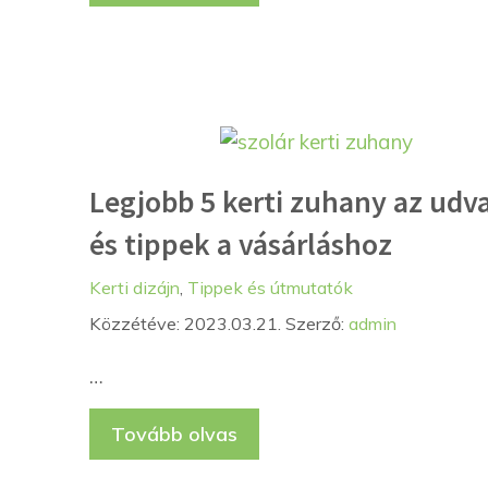
Legjobb 5 kerti zuhany az udv
és tippek a vásárláshoz
Kategória
Címkék
Kerti dizájn
,
Tippek és útmutatók
Közzétéve: 2023.03.21.
Szerző:
admin
…
Tovább olvas