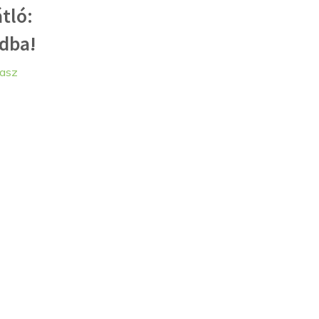
tló:
odba!
rasz