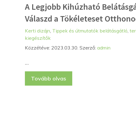
A Legjobb Kihúzható Belátásgá
Válaszd a Tökéleteset Otthon
Kategória
Címkék
Kerti dizájn
,
Tippek és útmutatók
belátásgátló
,
te
kiegészítők
Közzétéve: 2023.03.30.
Szerző:
admin
…
Tovább olvas