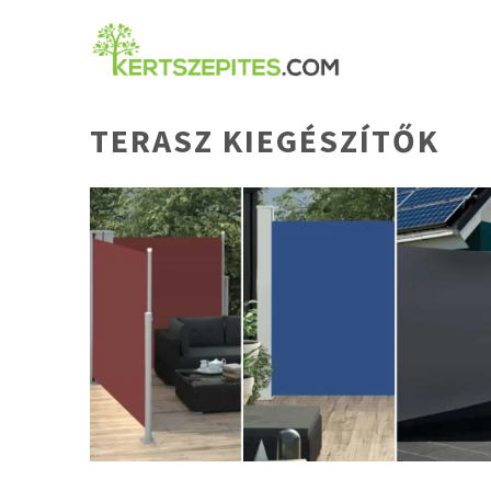
Kilépés
a
tartalomba
TERASZ KIEGÉSZÍTŐK