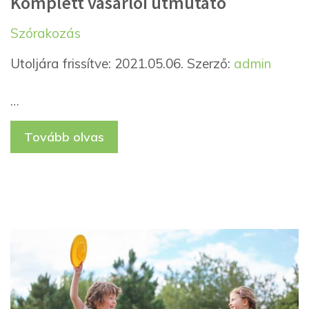
Komplett vásárlói útmutató
Kategória
Címkék
Szórakozás
Utoljára frissítve: 2021.05.06.
Szerző:
admin
…
Tovább olvas