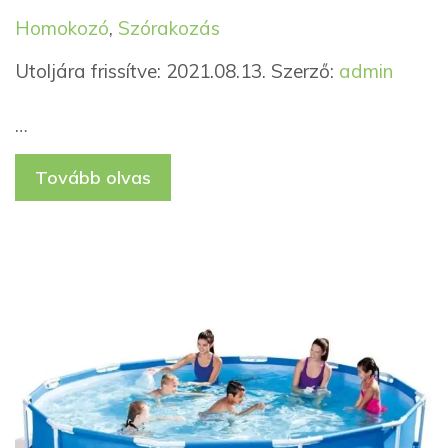
Kategória
Címkék
Homokozó
,
Szórakozás
Utoljára frissítve: 2021.08.13.
Szerző:
admin
…
Tovább olvas