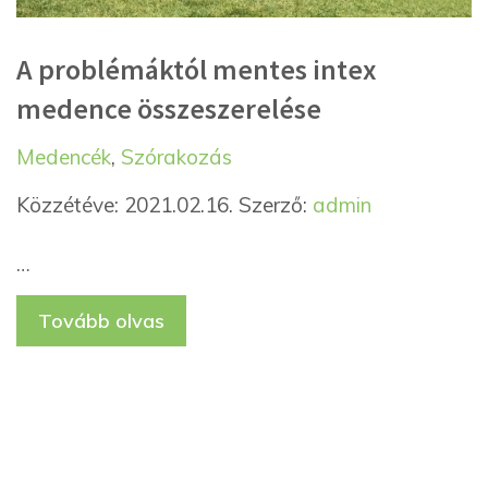
A problémáktól mentes intex
medence összeszerelése
Kategória
Címkék
Medencék
,
Szórakozás
Közzétéve: 2021.02.16.
Szerző:
admin
…
Tovább olvas