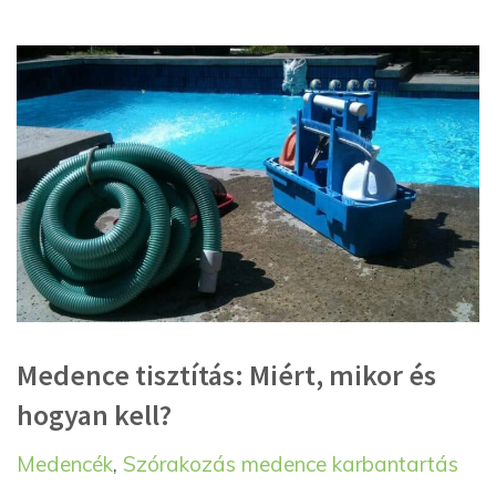
Medence tisztítás: Miért, mikor és
hogyan kell?
Kategória
Címkék
Medencék
,
Szórakozás
medence karbantartás