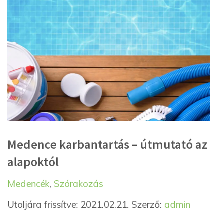
Medence karbantartás – útmutató az
alapoktól
Kategória
Címkék
Medencék
,
Szórakozás
Utoljára frissítve: 2021.02.21.
Szerző:
admin