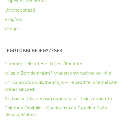
Tippek és útmutatók
Uncategorized
Világítás
Virágok
LEGUTÓBBI BEJEGYZÉSEK
Citromfa Teleltetése: Teljes Útmutató
Mi az a Barndominium? Minden amit tudnod kell róla
14 csodálatos Calathea fajta – Fedezd fel a természet
színes kincseit!
Anthurium Clarinervium gondozása – teljes útmutató
Calathea Orbifolia – Gondozása és Tippek a Szép
Növekedéshez