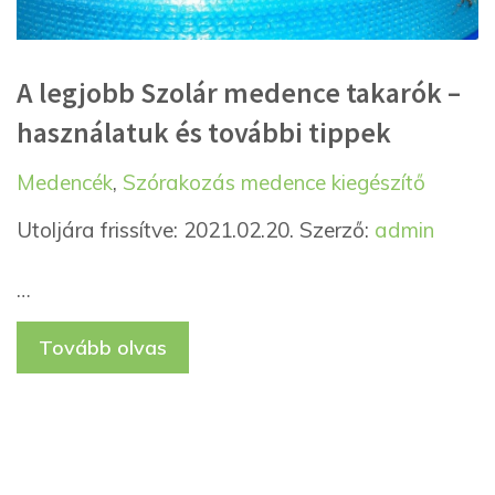
A legjobb Szolár medence takarók –
használatuk és további tippek
Kategória
Címkék
Medencék
,
Szórakozás
medence kiegészítő
Utoljára frissítve: 2021.02.20.
Szerző:
admin
…
Tovább olvas