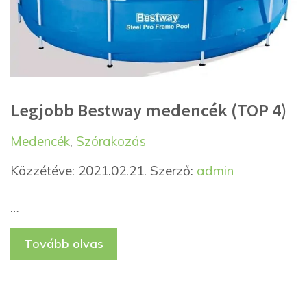
Legjobb Bestway medencék (TOP 4)
Kategória
Címkék
Medencék
,
Szórakozás
Közzétéve: 2021.02.21.
Szerző:
admin
…
Tovább olvas