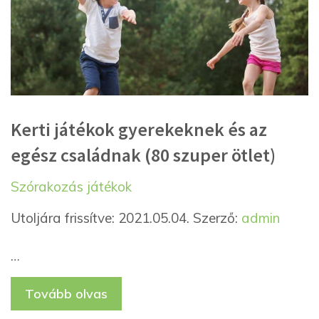
Kerti játékok gyerekeknek és az
egész családnak (80 szuper ötlet)
Kategória
Címkék
Szórakozás
játékok
Utoljára frissítve: 2021.05.04.
Szerző:
admin
…
Tovább olvas