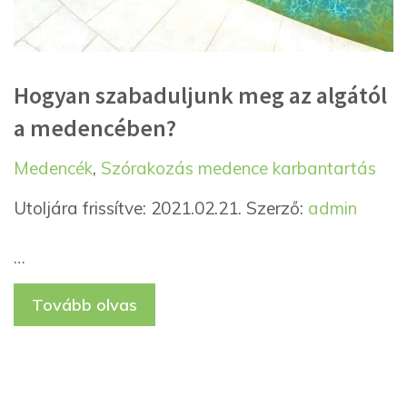
Hogyan szabaduljunk meg az algától
a medencében?
Kategória
Címkék
Medencék
,
Szórakozás
medence karbantartás
Utoljára frissítve: 2021.02.21.
Szerző:
admin
…
Tovább olvas