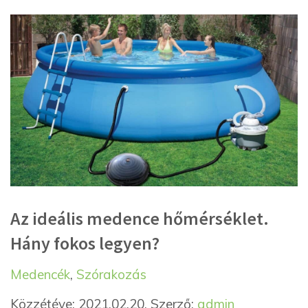
Az ideális medence hőmérséklet.
Hány fokos legyen?
Kategória
Címkék
Medencék
,
Szórakozás
Közzétéve: 2021.02.20.
Szerző:
admin