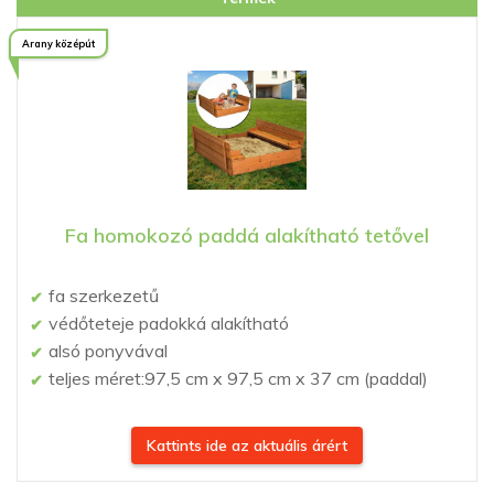
Arany középút
Fa homokozó paddá alakítható tetővel
fa szerkezetű
védőteteje padokká alakítható
alsó ponyvával
teljes méret:97,5 cm x 97,5 cm x 37 cm (paddal)
Kattints ide az aktuális árért