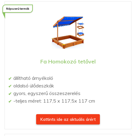
Népszerű termék
Fa Homokozó tetővel
állítható árnyékoló
oldalsó ülődeszkák
gyors, egyszerű összeszerelés
-teljes méret: 117,5 x 117,5x 117 cm
Kattints ide az aktuális árért