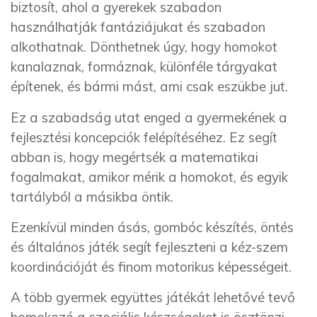
biztosít, ahol a gyerekek szabadon
használhatják fantáziájukat és szabadon
alkothatnak. Dönthetnek úgy, hogy homokot
kanalaznak, formáznak, különféle tárgyakat
építenek, és bármi mást, ami csak eszükbe jut.
Ez a szabadság utat enged a gyermekének a
fejlesztési koncepciók felépítéséhez. Ez segít
abban is, hogy megértsék a matematikai
fogalmakat, amikor mérik a homokot, és egyik
tartályból a másikba öntik.
Ezenkívül minden ásás, gombóc készítés, öntés
és általános játék segít fejleszteni a kéz-szem
koordinációját és finom motorikus képességeit.
A több gyermek együttes játékát lehetővé tevő
homokozó a szociális készségeket is ösztönzi.