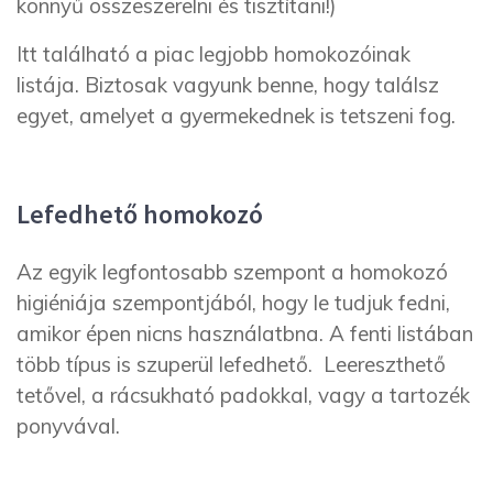
könnyű összeszerelni és tisztítani!)
Itt található a piac legjobb homokozóinak
listája. Biztosak vagyunk benne, hogy találsz
egyet, amelyet a gyermekednek is tetszeni fog.
Lefedhető homokozó
Az egyik legfontosabb szempont a homokozó
higiéniája szempontjából, hogy le tudjuk fedni,
amikor épen nicns használatbna. A fenti listában
több típus is szuperül lefedhető. Leereszthető
tetővel, a rácsukható padokkal, vagy a tartozék
ponyvával.