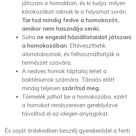
játszani a homokban, és ki tudja, milyen
kórokozókat raknak le a folyamat során.
Tartsd mindig fedve a homokozót,
amikor nem használja senki.
Soha
ne engedd háziállataidat játszani
a homokozóban
. Eltéveszthetik
alomdoboznak, és felhasználhatják a
természet szavára.
A nedves homok táptalaj lehet a
baktériumok számára. Tárolás előtt
mindig teljesen
szárítsd meg.
Törmelék juthat be a homokozóba, ezért
a homokot rendszeresen gereblyézve
távolítsd el az idegen anyagokat.
És saját érdekedben beszélj gyerekeiddel a fenti