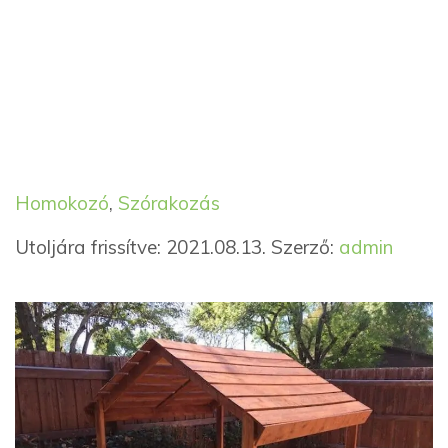
Kategória
Címkék
Homokozó
,
Szórakozás
Utoljára frissítve: 2021.08.13.
Szerző:
admin