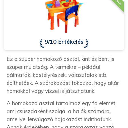
9/10 Értékelés
Ez a szuper homokozó asztal, kint és bent is
szuper mulatság. A termékre – például
pálmafák, kastélyrészek, válaszfalak stb.
építhetőek. A szórakozást fokozza, hogy akár
homokkal vagy vízzel is játszhatunk.
A homokozó asztal tartalmaz egy fa elemet,
ami csúszdaként szolgál a hajók számára,
amellyel lenyűgöző hajókázást indíthatunk.
Annak érdekében, hogy a szórakozás vonzó