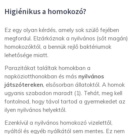
Higiénikus a homokozó?
Ez egy olyan kérdés, amely sok szülő fejében
megfordul. Elzárkóznak a nyilvános (sőt magán)
homokozóktól, a bennük rejlő baktériumok
lehetősége miatt.
Parazitákat találtak homokban a
napköziotthonokban és más
nyilvános
játszótereken
, elsősorban állatoktól. A homok
ugyanis szabadon maradt (1). Tehát, meg kell
fontolnod, hogy távol tartod a gyermekedet az
ilyen nyilvános helyektől.
Ezenkívül a nyilvános homokozó vizelettől,
nyáltól és egyéb nyálkától sem mentes. Ez nem