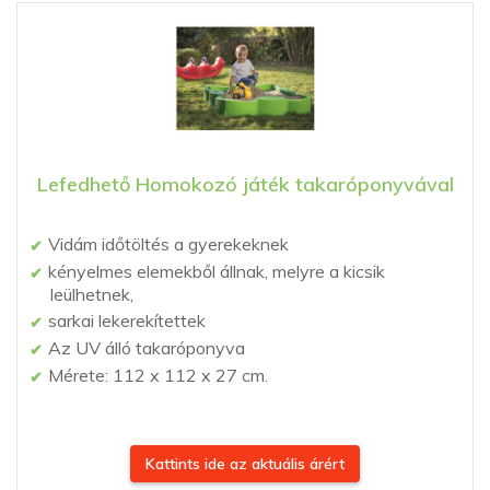
Lefedhető Homokozó játék takaróponyvával
Vidám időtöltés a gyerekeknek
kényelmes elemekből állnak, melyre a kicsik
leülhetnek,
sarkai lekerekítettek
Az UV álló takaróponyva
Mérete: 112 x 112 x 27 cm.
Kattints ide az aktuális árért