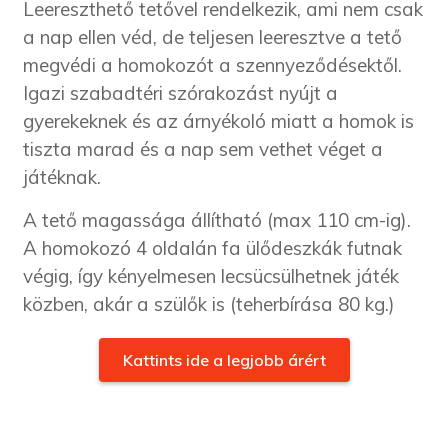
Leereszthető tetővel rendelkezik, ami nem csak
a nap ellen véd, de teljesen leeresztve a tető
megvédi a homokozót a szennyeződésektől.
Igazi szabadtéri szórakozást nyújt a
gyerekeknek és az árnyékoló miatt a homok is
tiszta marad és a nap sem vethet véget a
játéknak.
A tető magassága állítható (max 110 cm-ig).
A homokozó 4 oldalán fa ülődeszkák futnak
végig, így kényelmesen lecsücsülhetnek játék
közben, akár a szülők is (teherbírása 80 kg.)
Kattints ide a legjobb árért