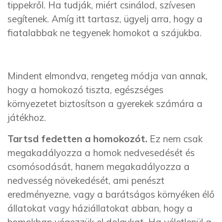
tippekről. Ha tudják, miért csinálod, szívesen
segítenek. Amíg itt tartasz, ügyelj arra, hogy a
fiatalabbak ne tegyenek homokot a szájukba.
Mindent elmondva, rengeteg módja van annak,
hogy a homokozó tiszta, egészséges
környezetet biztosítson a gyerekek számára a
játékhoz.
Tartsd fedetten a homokozót.
Ez nem csak
megakadályozza a homok nedvesedését és
csomósodását, hanem megakadályozza a
nedvesség növekedését, ami penészt
eredményezne, vagy a barátságos környéken élő
állatokat vagy háziállatokat abban, hogy a
homokban végezzük el dolgukat. Ha véletlenül a