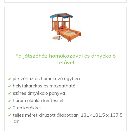
Fa játszóház homokozóval és árnyékoló
tetővel
játszóház és homokozó egyben
helytakarékos és mozgatható
színes árnyékoló ponyva
három oldalán kerítéssel
2 db kerékkel
teljes méret kihúzott állapotban: 131×181,5 x 137,5
cm