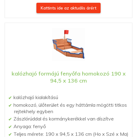
Kattints ide az aktuális árért
kalózhajó formájú fenyőfa homokozó 190 x
94,5 x 136 cm
kalózhajó kialakítású
homokozó, ülőterület és egy háttámla mögötti titkos
rejtekhely egyben
Zászlórúddal és kormánykerékkel van díszítve
Anyaga: fenyő
Teljes mérete: 190 x 94,5 x 136 cm (Ho x Szé x Ma)