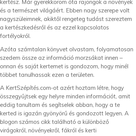
kertész. Már gyerekkorom óta rajongok a növények
és a természet világáért. Ebben nagy szerepe volt
nagyszüleimnek, akiktől rengeteg tudást szereztem
a kertészkedésről és az ezzel kapcsolatos
fortélyokról.
Azóta számtalan könyvet olvastam, folyamatosan
szedem össze az információ morzsákat innen –
onnan és saját kertemet is gondozom, hogy minél
többet tanulhassak ezen a területen.
A KertSzépítés.com-ot azért hoztam létre, hogy
összegyűjtsek egy helyre minden információt, amit
eddig tanultam és segítselek abban, hogy a te
kerted is igazán gyönyörű és gondozott legyen. A
blogon számos cikk található a különböző
virágokról, növényekről, fákról és kerti