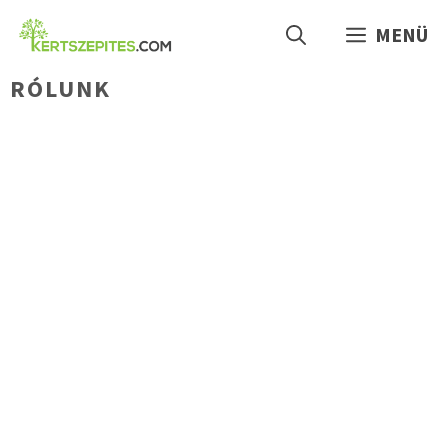
Kilépés
MENÜ
a
tartalomba
RÓLUNK