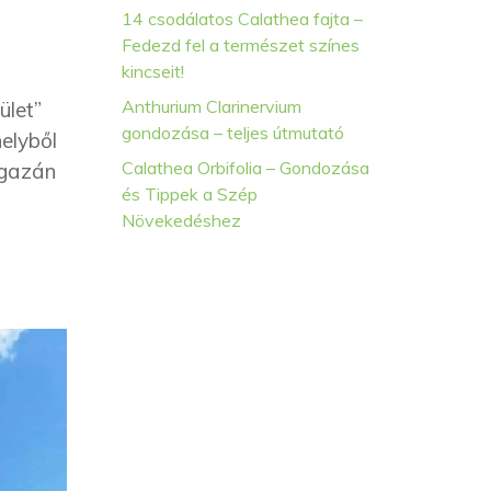
14 csodálatos Calathea fajta –
Fedezd fel a természet színes
kincseit!
Anthurium Clarinervium
ület”
gondozása – teljes útmutató
helyből
Calathea Orbifolia – Gondozása
igazán
és Tippek a Szép
Növekedéshez