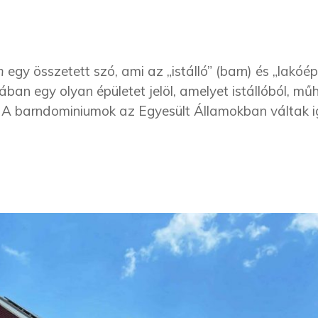
m
egy összetett szó, ami az „istálló” (barn) és „lakóép
an egy olyan épületet jelöl, amelyet istállóból, mű
é. A barndominiumok az Egyesült Államokban váltak 