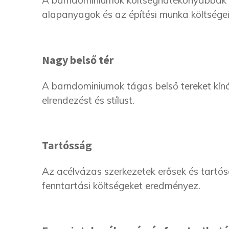
A barndominiumok költséghatékonyabbak l
alapanyagok és az építési munka költsége
Nagy belső tér
A barndominiumok tágas belső tereket kíná
elrendezést és stílust.
Tartósság
Az acélvázas szerkezetek erősek és tartó
fenntartási költségeket eredményez.