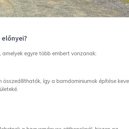
 előnyei?
, amelyek egyre több embert vonzanak:
 összeállíthatók, így a barndominiumok építése kev
ületeké.