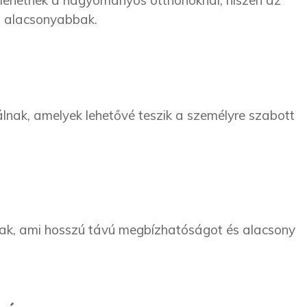
ehetnek a hagyományos otthonoknál, hiszen az
i alacsonyabbak.
lnak, amelyek lehetővé teszik a személyre szabott
sak, ami hosszú távú megbízhatóságot és alacsony