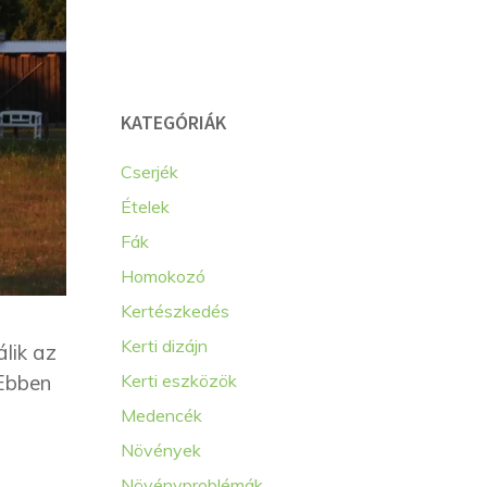
KATEGÓRIÁK
Cserjék
Ételek
Fák
Homokozó
Kertészkedés
Kerti dizájn
álik az
 Ebben
Kerti eszközök
Medencék
Növények
Növényproblémák