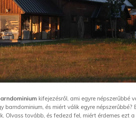
barndominium
kifejezésről, ami egyre népszerűbbé v
gy barndominium, és miért válik egyre népszerűbbé?
. Olvass tovább, és fedezd fel, miért érdemes ezt a