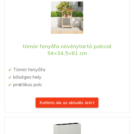
tömör fenyőfa növénytartó polccal
54×34,5×81 cm
Tömör fenyőfa
bőséges hely
praktikus polc
Kattints ide az aktuális árért