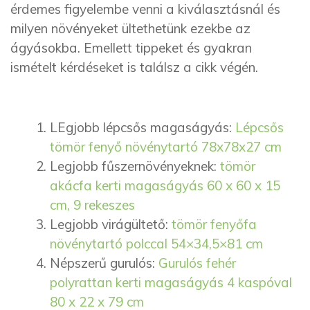
érdemes figyelembe venni a kiválasztásnál és
milyen növényeket ültethetünk ezekbe az
ágyásokba. Emellett tippeket és gyakran
ismételt kérdéseket is találsz a cikk végén.
LEgjobb lépcsős magaságyás:
Lépcsős
tömör fenyő növénytartó 78x78x27 cm
Legjobb fűszernövényeknek:
tömör
akácfa kerti magaságyás 60 x 60 x 15
cm, 9 rekeszes
Legjobb virágültető:
tömör fenyőfa
növénytartó polccal 54×34,5×81 cm
Népszerű gurulós:
Gurulós fehér
polyrattan kerti magaságyás 4 kaspóval
80 x 22 x 79 cm