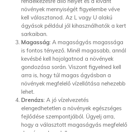
rendelkezésre álló helyet és a kívánt
növények mennyiségét figyelembe véve
kell választanod. Az L vagy U alakú
ágyások például jól kihasználhatók a kert
sarkaiban.
Magasság
: A magaságyás magassága
is fontos tényező. Minél magasabb, annál
kevésbé kell hajolgatnod a növények
gondozása során. Viszont figyelned kell
arra is, hogy túl magas ágyásban a
növények megfelelő vízellátása nehezebb
lehet.
Drenázs
: A jó vízelvezetés
elengedhetetlen a növények egészséges
fejlődése szempontjából. Ügyelj arra,
hogy a választott magaságyás megfelelő