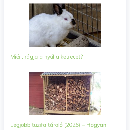
Miért rágja a nyúl a ketrecet?
Legjobb tüzifa tároló (2026) – Hogyan