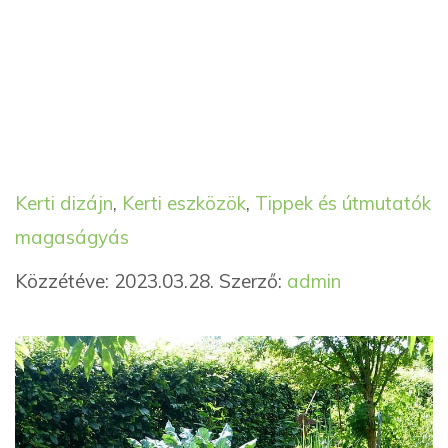
Kategória
Kerti dizájn
,
Kerti eszközök
,
Tippek és útmutatók
Címkék
magaságyás
Közzétéve: 2023.03.28.
Szerző:
admin