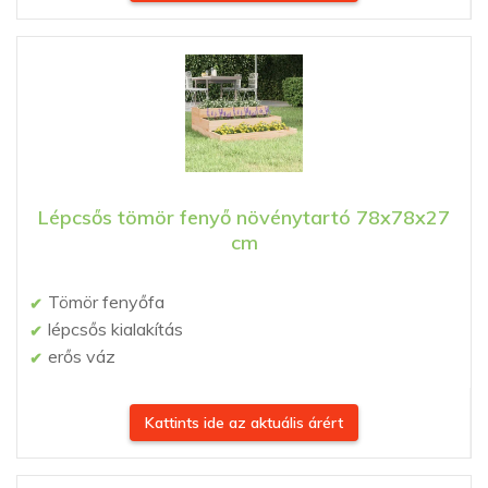
Lépcsős tömör fenyő növénytartó 78x78x27
cm
Tömör fenyőfa
lépcsős kialakítás
erős váz
Kattints ide az aktuális árért