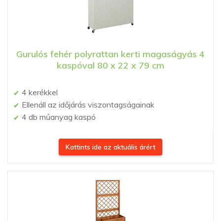
Gurulós fehér polyrattan kerti magaságyás 4
kaspóval 80 x 22 x 79 cm
4 kerékkel
Ellenáll az időjárás viszontagságainak
4 db műanyag kaspó
Kattints ide az aktuális árért