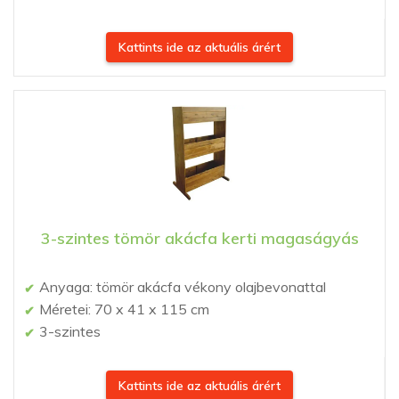
Kattints ide az aktuális árért
3-szintes tömör akácfa kerti magaságyás
Anyaga: tömör akácfa vékony olajbevonattal
Méretei: 70 x 41 x 115 cm
3-szintes
Kattints ide az aktuális árért