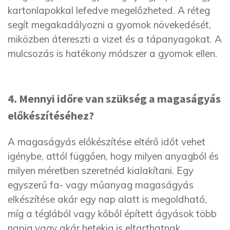
kartonlapokkal lefedve megelőzheted. A réteg
segít megakadályozni a gyomok növekedését,
miközben átereszti a vizet és a tápanyagokat. A
mulcsozás is hatékony módszer a gyomok ellen.
4. Mennyi időre van szükség a magaságyás
előkészítéséhez?
A magaságyás előkészítése eltérő időt vehet
igénybe, attól függően, hogy milyen anyagból és
milyen méretben szeretnéd kialakítani. Egy
egyszerű fa- vagy műanyag magaságyás
elkészítése akár egy nap alatt is megoldható,
míg a téglából vagy kőből épített ágyások több
napig vagy akár hetekig is eltarthatnak.