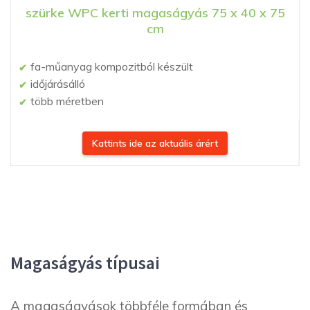
szürke WPC kerti magaságyás 75 x 40 x 75
cm
fa-műanyag kompozitból készült
időjárásálló
több méretben
Kattints ide az aktuális árért
Magaságyás típusai
A magaságyások többféle formában és