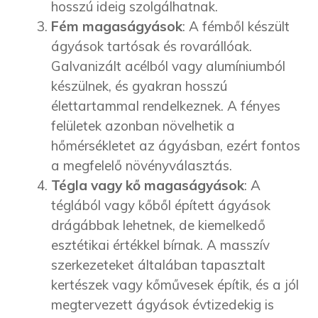
hosszú ideig szolgálhatnak.
Fém magaságyások
: A fémből készült
ágyások tartósak és rovarállóak.
Galvanizált acélból vagy alumíniumból
készülnek, és gyakran hosszú
élettartammal rendelkeznek. A fényes
felületek azonban növelhetik a
hőmérsékletet az ágyásban, ezért fontos
a megfelelő növényválasztás.
Tégla vagy kő magaságyások
: A
téglából vagy kőből épített ágyások
drágábbak lehetnek, de kiemelkedő
esztétikai értékkel bírnak. A masszív
szerkezeteket általában tapasztalt
kertészek vagy kőművesek építik, és a jól
megtervezett ágyások évtizedekig is