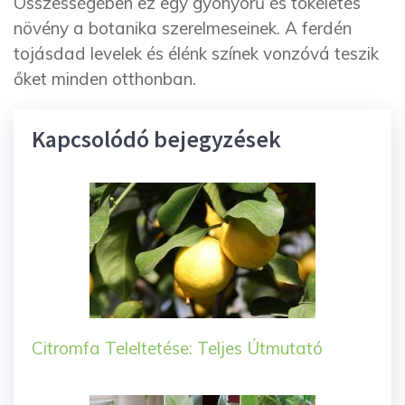
Összességében ez egy gyönyörű és tökéletes
növény a botanika szerelmeseinek. A ferdén
tojásdad levelek és élénk színek vonzóvá teszik
őket minden otthonban.
Kapcsolódó bejegyzések
Citromfa Teleltetése: Teljes Útmutató