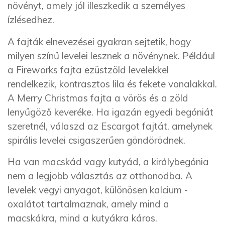
növényt, amely jól illeszkedik a személyes
ízlésedhez.
A fajták elnevezései gyakran sejtetik, hogy
milyen színű levelei lesznek a növénynek. Például
a Fireworks fajta ezüstzöld levelekkel
rendelkezik, kontrasztos lila és fekete vonalakkal.
A Merry Christmas fajta a vörös és a zöld
lenyűgöző keveréke. Ha igazán egyedi begóniát
szeretnél, válaszd az Escargot fajtát, amelynek
spirális levelei csigaszerűen göndörödnek.
Ha van macskád vagy kutyád, a királybegónia
nem a legjobb választás az otthonodba. A
levelek vegyi anyagot, különösen kalcium -
oxalátot tartalmaznak, amely mind a
macskákra, mind a kutyákra káros.