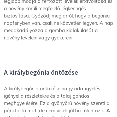
legjobb módja a fertőzött levelek eltávolítása és
a növény körüli megfelelő légkeringés
biztosítása. Győződj meg arról, hogy a begónia
napfényben van, csak ne közvetlen legyen. A nap
megakadályozza a gomba kialakulását a
növény levelein vagy gyökerein.
A királybegónia öntözése
A királybegónia öntözése nagy odafigyelést
igényel a részletekre és a talaj gondos
megfigyelésére. Ez a gyönyörű növény szereti a
páratartalmat, de nem viseli jól ha túlöntözik.
A