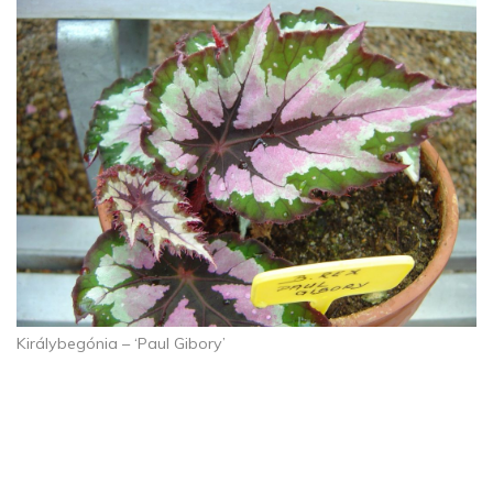
Királybegónia – ‘Paul Gibory’