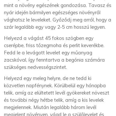
mint a növény egészének gondozása. Tavasz és
nyár idején bármilyen egészséges növényről
vághatsz le leveleket. Győződj meg arról, hogy a
szár legalább egy vagy 2-5 cm hosszú legyen.
Helyezd a vágást 45 fokos szögben egy
cserépbe, friss tőzegmoha és perlit keverékbe.
Fedd le a levágott levelet egy műanyag
zacskóval, így fenntartva a begónia számára
szükséges nedvességszintet.
Helyezd egy meleg helyre, de ne tedd ki
közvetlen napfénynek. Körülbelül egy hónapba
telik, amíg az elültetett levél gyökereket növeszt
és további négy hétbe telik, amíg a kis levelek
megjelennek. Miután legalább három levél
megjelent növényen, vágd le a szülőlevelet és