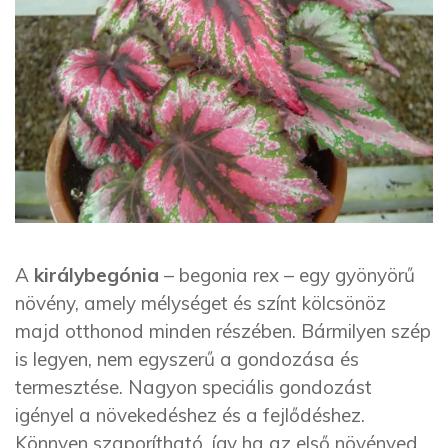
A
királybegónia
– begonia rex – egy gyönyörű
növény, amely mélységet és színt kölcsönöz
majd otthonod minden részében. Bármilyen szép
is legyen, nem egyszerű a gondozása és
termesztése. Nagyon speciális gondozást
igényel a növekedéshez és a fejlődéshez.
Könnyen szaporítható, így ha az első növényed