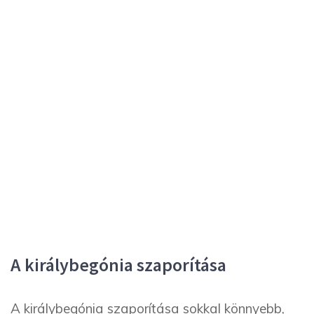
A királybegónia szaporítása
A királybegónia szaporítása sokkal könnyebb,