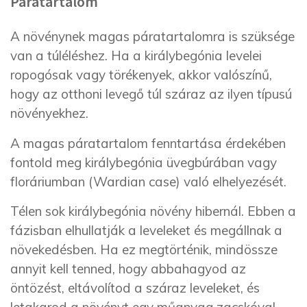
Páratartalom
A növénynek magas páratartalomra is szüksége
van a túléléshez. Ha a királybegónia levelei
ropogósak vagy törékenyek, akkor valószínű,
hogy az otthoni levegő túl száraz az ilyen típusú
növényekhez.
A magas páratartalom fenntartása érdekében
fontold meg királybegónia üvegbúrában vagy
floráriumban (Wardian case) való elhelyezését.
Télen sok királybegónia növény hibernál. Ebben a
fázisban elhullatják a leveleket és megállnak a
növekedésben. Ha ez megtörténik, mindössze
annyit kell tenned, hogy abbahagyod az
öntözést, eltávolítod a száraz leveleket, és
letakarod a növényt egy műanyag zacskóval.