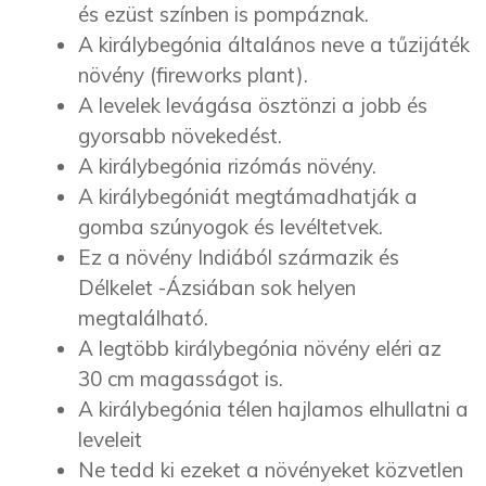
és ezüst színben is pompáznak.
A királybegónia általános neve a tűzijáték
növény (fireworks plant).
A levelek levágása ösztönzi a jobb és
gyorsabb növekedést.
A királybegónia rizómás növény.
A királybegóniát megtámadhatják a
gomba szúnyogok és levéltetvek.
Ez a növény Indiából származik és
Délkelet -Ázsiában sok helyen
megtalálható.
A legtöbb királybegónia növény eléri az
30 cm magasságot is.
A királybegónia télen hajlamos elhullatni a
leveleit
Ne tedd ki ezeket a növényeket közvetlen