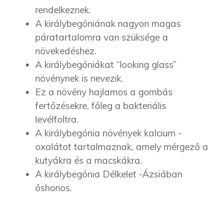
rendelkeznek.
A királybegóniának nagyon magas
páratartalomra van szüksége a
növekedéshez.
A királybegóniákat “looking glass”
növénynek is nevezik.
Ez a növény hajlamos a gombás
fertőzésekre, főleg a bakteriális
levélfoltra.
A királybegónia növények kalcium -
oxalátot tartalmaznak, amely mérgező a
kutyákra és a macskákra.
A királybegónia Délkelet -Ázsiában
őshonos.