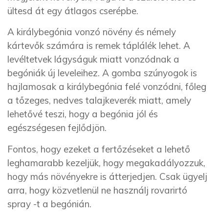
ültesd át egy átlagos cserépbe.
A királybegónia vonzó növény és némely
kártevők számára is remek táplálék lehet. A
levéltetvek lágyságuk miatt vonzódnak a
begóniák új leveleihez. A gomba szúnyogok is
hajlamosak a királybegónia felé vonzódni, főleg
a tőzeges, nedves talajkeverék miatt, amely
lehetővé teszi, hogy a begónia jól és
egészségesen fejlődjön.
Fontos, hogy ezeket a fertőzéseket a lehető
leghamarabb kezeljük, hogy megakadályozzuk,
hogy más növényekre is átterjedjen. Csak ügyelj
arra, hogy közvetlenül ne használj rovarirtó
spray -t a begónián.