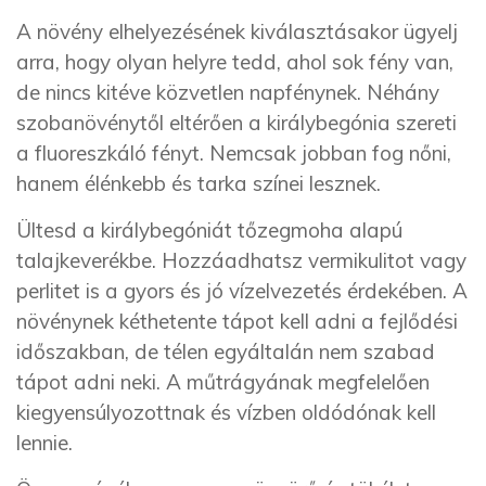
A növény elhelyezésének kiválasztásakor ügyelj
arra, hogy olyan helyre tedd, ahol sok fény van,
de nincs kitéve közvetlen napfénynek. Néhány
szobanövénytől eltérően a királybegónia szereti
a fluoreszkáló fényt. Nemcsak jobban fog nőni,
hanem élénkebb és tarka színei lesznek.
Ültesd a királybegóniát tőzegmoha alapú
talajkeverékbe. Hozzáadhatsz vermikulitot vagy
perlitet is a gyors és jó vízelvezetés érdekében. A
növénynek kéthetente tápot kell adni a fejlődési
időszakban, de télen egyáltalán nem szabad
tápot adni neki. A műtrágyának megfelelően
kiegyensúlyozottnak és vízben oldódónak kell
lennie.