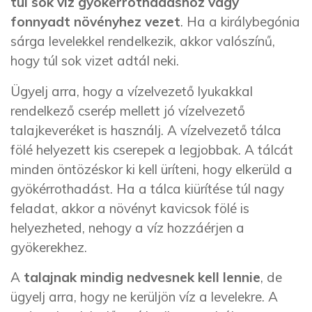
túl sok víz gyökérrothadáshoz vagy
fonnyadt növényhez vezet
. Ha a királybegónia
sárga levelekkel rendelkezik, akkor valószínű,
hogy túl sok vizet adtál neki.
Ügyelj arra, hogy a vízelvezető lyukakkal
rendelkező cserép mellett jó vízelvezető
talajkeveréket is használj. A vízelvezető tálca
fölé helyezett kis cserepek a legjobbak. A tálcát
minden öntözéskor ki kell üríteni, hogy elkerüld a
gyökérrothadást. Ha a tálca kiürítése túl nagy
feladat, akkor a növényt kavicsok fölé is
helyezheted, nehogy a víz hozzáérjen a
gyökerekhez.
A
talajnak mindig nedvesnek kell lennie
, de
ügyelj arra, hogy ne kerüljön víz a levelekre. A