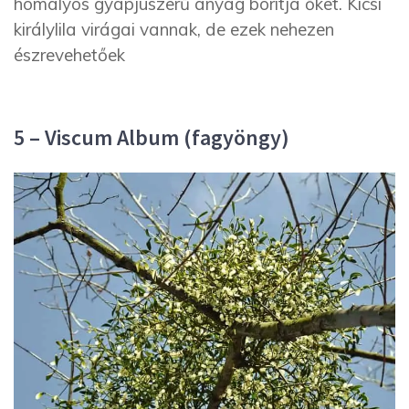
homályos gyapjúszerű anyag borítja őket. Kicsi
királylila virágai vannak, de ezek nehezen
észrevehetőek
5 – Viscum Album (fagyöngy)