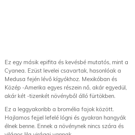
Ez egy másik epifita és kevésbé mutatós, mint a
Cyanea. Ezüst levelei csavartak, hasonlóak a
Medusa fején lévő kígyókhoz. Mexikóban és
Közép -Amerika egyes részein nő, akár egyedül,
akár két -tizenkét növényből álló fürtökben.
Ez a leggyakoribb a bromélia fajok között.
Hajlamos fejjel lefelé lógni és gyakran hangyák
élnek benne. Ennek a növénynek nincs szára és
világos lila virágai vannak.