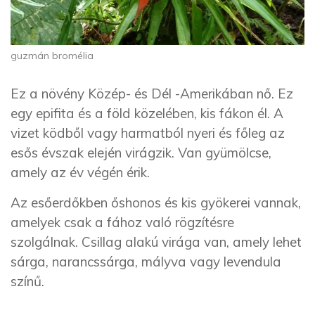
guzmán bromélia
Ez a növény Közép- és Dél -Amerikában nő. Ez
egy epifita és a föld közelében, kis fákon él. A
vizet ködből vagy harmatból nyeri és főleg az
esős évszak elején virágzik. Van gyümölcse,
amely az év végén érik.
Az esőerdőkben őshonos és kis gyökerei vannak,
amelyek csak a fához való rögzítésre
szolgálnak. Csillag alakú virága van, amely lehet
sárga, narancssárga, mályva vagy levendula
színű.