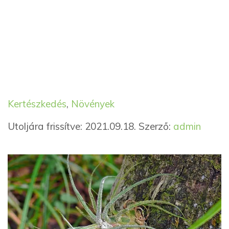
Kategória
Címkék
Kertészkedés
,
Növények
Utoljára frissítve: 2021.09.18.
Szerző:
admin