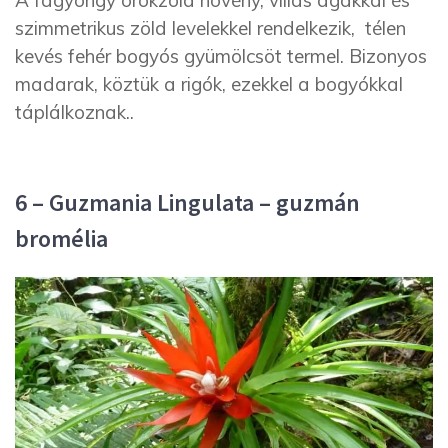
A fagyöngy örökzöld növény, villás ágakkal és
szimmetrikus zöld levelekkel rendelkezik, télen
kevés fehér bogyós gyümölcsöt termel. Bizonyos
madarak, köztük a rigók, ezekkel a bogyókkal
táplálkoznak..
6 – Guzmania Lingulata – guzmán
bromélia