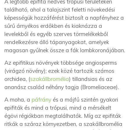
A legtöbb epifita nedves trópusi területeken
található, ahol a talajszint feletti növekedési
képességük hozzáférést biztosít a napfényhez a
sűrű árnyékos erdőkben és kiaknázza a
levelekből és egyéb szerves törmelékekből
rendelkezésre álló tápanyagokat, amelyek
magasan gyűlnek össze a fák lombkoronájában.
Az epifitikus növények többsége angiosperms
(virágzó növény); ezek közé tartozik számos
orchidea, (
szakállbromélia
) tillandsias és az
ananász család néhány tagja (Bromeliaceae).
A moha, a
páfrány
és a májfű szintén gyakori
epifiták és mind a trópusi, mind a mérsékelt
égövi régiókban megtalálhatók. Míg az epifiták
ritkák a száraz környezetben, a szakállbromélia