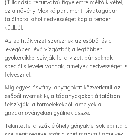
(Tillandsia recurvata) figyelemre méltó kivétel,
ez a növény Mexikó part menti sivatagában
található, ahol nedvességet kap a tengeri
ködből.
Az epifiták vizet szereznek az esőből és a
levegőben lévő vízgőzből; a legtöbben
gyökereikkel szívják fel a vizet, bár soknak
speciális levelei vannak, amelyek nedvességet is
felvesznek.
Míg egyes ásványi anyagokat közvetlenül az
esőből nyernek ki, a tápanyagokat általában
felszívják a törmelékekből, amelyek a
gazdanövényeken gyűlnek össze.
Tekintettel a szűk élőhelyigényükre, sok epifita a
szél segítségével szórja szét magvait,amelyek