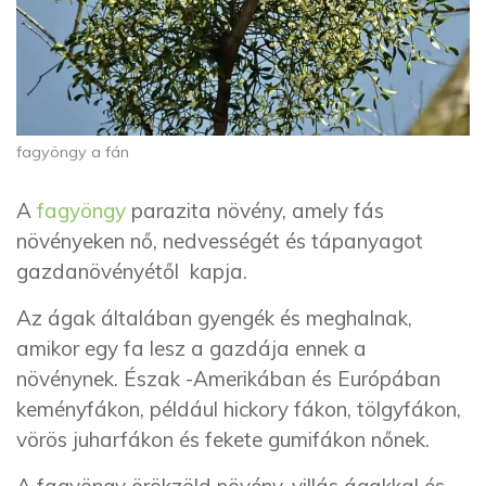
fagyöngy a fán
A
fagyöngy
parazita növény, amely fás
növényeken nő, nedvességét és tápanyagot
gazdanövényétől kapja.
Az ágak általában gyengék és meghalnak,
amikor egy fa lesz a gazdája ennek a
növénynek. Észak -Amerikában és Európában
keményfákon, például hickory fákon, tölgyfákon,
vörös juharfákon és fekete gumifákon nőnek.