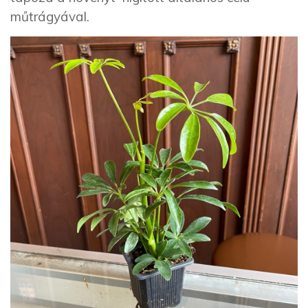
műtrágyával.