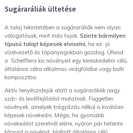
Sugáraráliák ültetése
A talaj tekintetében a sugáraráliák nem olyan
válogatósak, mint más fajok.
Szinte bármilyen
típusú talajt képesek elviselni
, ha ez jó
vízelvezető és tápanyagokban gazdag. Ültesd
a Schefflera kis növényeit egy kereskedelmi célú,
általános célra alkalmas virágföldbe vagy bolti
komposztba.
Aktív tenyészidejük alatt a sugáraráliák nagy
szár- és levélfejlődést mutatnak. Független
növények, amelyek trágyázás nélkül is kiválóan
képesek növekedni. Mégis, ha gyorsabb
növekedést szeretnél elérni, nyáron pár hetente
tápozd a növényt hígított általános célú