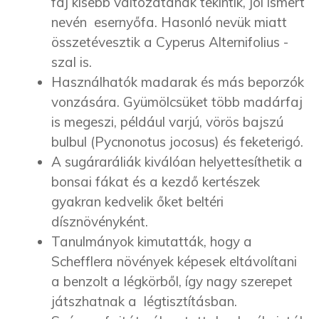
faj kisebb változatának tekintik, jól ismert
nevén esernyőfa. Hasonló nevük miatt
összetévesztik a Cyperus Alternifolius -
szal is.
Használhatók madarak és más beporzók
vonzására. Gyümölcsüket több madárfaj
is megeszi, például varjú, vörös bajszú
bulbul (Pycnonotus jocosus) és feketerigó.
A sugáraráliák kiválóan helyettesíthetik a
bonsai fákat és a kezdő kertészek
gyakran kedvelik őket beltéri
dísznövényként.
Tanulmányok kimutatták, hogy a
Schefflera növények képesek eltávolítani
a benzolt a légkörből, így nagy szerepet
játszhatnak a légtisztításban.