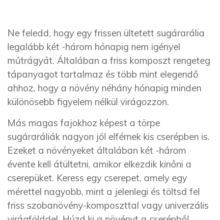
Ne feledd, hogy egy frissen ültetett sugárarália
legalább két -három hónapig nem igényel
műtrágyát. Általában a friss komposzt rengeteg
tápanyagot tartalmaz és több mint elegendő
ahhoz, hogy a növény néhány hónapig minden
különösebb figyelem nélkül virágozzon.
Más magas fajokhoz képest a törpe
sugáraráliák nagyon jól elférnek kis cserépben is.
Ezeket a növényeket általában két -három
évente kell átültetni, amikor elkezdik kinőni a
cserepüket. Keress egy cserepet, amely egy
mérettel nagyobb, mint a jelenlegi és töltsd fel
friss szobanövény-komposzttal vagy univerzális
virágfölddel. Húzd ki a növényt a cserépből,