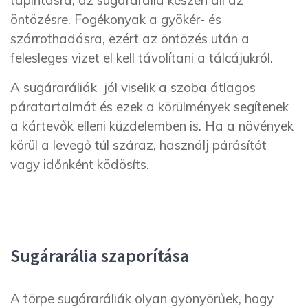
öntözésre. Fogékonyak a gyökér- és
szárrothadásra, ezért az öntözés után a
felesleges vizet el kell távolítani a tálcájukról.
A sugáraráliák jól viselik a szoba átlagos
páratartalmát és ezek a körülmények segítenek
a kártevők elleni küzdelemben is. Ha a növények
körül a levegő túl száraz, használj párásítót
vagy időnként ködösíts.
Sugárarália szaporítása
A törpe sugáraráliák olyan gyönyörűek, hogy