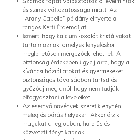
Számos fajtát választottak a levélminták
és színek változatossága miatt. Az
„Arany Capella” példány elnyerte a
rangos Kerti Érdemdíjat.
Ismert, hogy kalcium -oxalát kristályokat
tartalmaznak, amelyek lenyeléskor
meglehetősen mérgezőek lehetnek. A
biztonság érdekében ügyelj arra, hogy a
kíváncsi háziállatokat és gyermekeket
biztonságos távolságban tartsd és
győződj meg arról, hogy nem tudják
elfogyasztani a leveleiket.
Az esernyő növények szeretik enyhén
meleg és párás helyeken. Akkor érzik
magukat a legjobban, ha erős és
közvetett fényt kapnak.