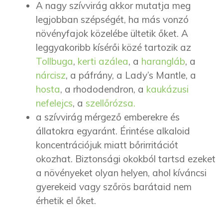
A nagy szívvirág akkor mutatja meg
legjobban szépségét, ha más vonzó
növényfajok közelébe ültetik őket. A
leggyakoribb kísérői közé tartozik az
Tollbuga
,
kerti azálea
, a
harangláb
, a
nárcisz
, a páfrány, a Lady’s Mantle, a
hosta
, a rhododendron, a
kaukázusi
nefelejcs
, a
szellőrózsa.
a szívvirág mérgező emberekre és
állatokra egyaránt. Érintése alkaloid
koncentrációjuk miatt bőrirritációt
okozhat. Biztonsági okokból tartsd ezeket
a növényeket olyan helyen, ahol kíváncsi
gyerekeid vagy szőrös barátaid nem
érhetik el őket.