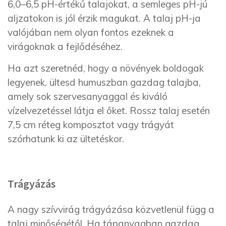
6,0–6,5 pH-értékű talajokat, a semleges pH-jú
aljzatokon is jól érzik magukat. A talaj pH-ja
valójában nem olyan fontos ezeknek a
virágoknak a fejlődéséhez.
Ha azt szeretnéd, hogy a növények boldogak
legyenek, ültesd humuszban gazdag talajba,
amely sok szervesanyaggal és kiváló
vízelvezetéssel látja el őket. Rossz talaj esetén
7,5 cm réteg komposztot vagy trágyát
szórhatunk ki az ültetéskor.
Trágyázás
A nagy szívvirág trágyázása közvetlenül függ a
talaj minőségétől. Ha tápanyagban gazdag