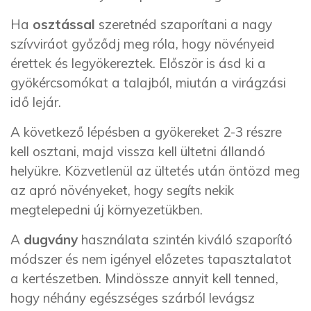
Ha
osztással
szeretnéd szaporítani a nagy
szívviráot győződj meg róla, hogy növényeid
érettek és legyökereztek. Először is ásd ki a
gyökércsomókat a talajból, miután a virágzási
idő lejár.
A következő lépésben a gyökereket 2-3 részre
kell osztani, majd vissza kell ültetni állandó
helyükre. Közvetlenül az ültetés után öntözd meg
az apró növényeket, hogy segíts nekik
megtelepedni új környezetükben.
A
dugvány
használata szintén kiváló szaporító
módszer és nem igényel előzetes tapasztalatot
a kertészetben. Mindössze annyit kell tenned,
hogy néhány egészséges szárból levágsz