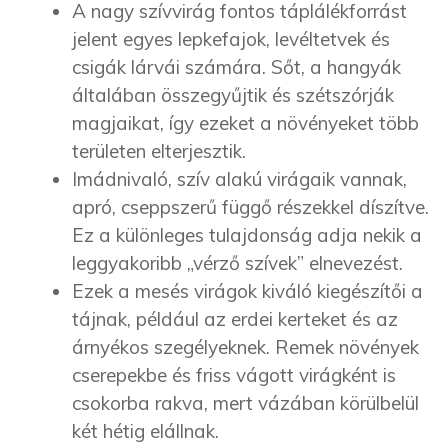
A nagy szívvirág fontos táplálékforrást
jelent egyes lepkefajok, levéltetvek és
csigák lárvái számára. Sőt, a hangyák
általában összegyűjtik és szétszórják
magjaikat, így ezeket a növényeket több
területen elterjesztik.
Imádnivaló, szív alakú virágaik vannak,
apró, cseppszerű függő részekkel díszítve.
Ez a különleges tulajdonság adja nekik a
leggyakoribb „vérző szívek” elnevezést.
Ezek a mesés virágok kiváló kiegészítői a
tájnak, például az erdei kerteket és az
árnyékos szegélyeknek. Remek növények
cserepekbe és friss vágott virágként is
csokorba rakva, mert vázában körülbelül
két hétig elállnak.