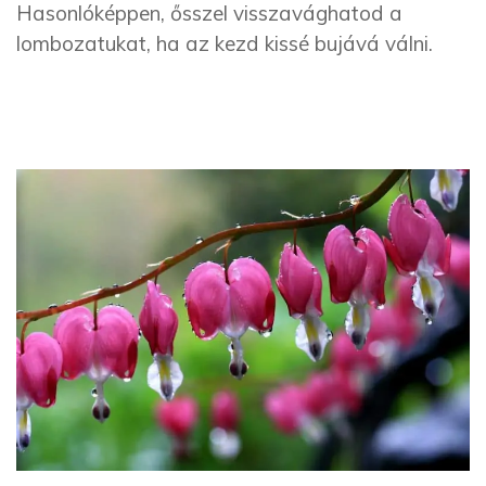
Hasonlóképpen, ősszel visszavághatod a
lombozatukat, ha az kezd kissé bujává válni.