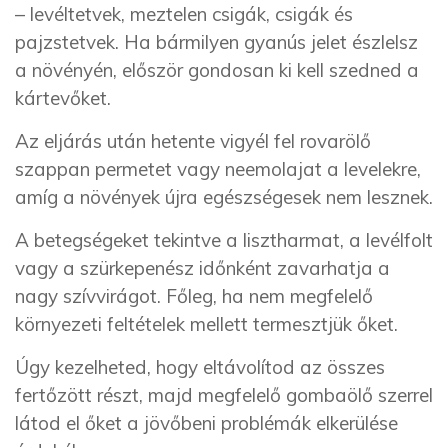
– levéltetvek, meztelen csigák, csigák és
pajzstetvek. Ha bármilyen gyanús jelet észlelsz
a növényén, először gondosan ki kell szedned a
kártevőket.
Az eljárás után hetente vigyél fel rovarölő
szappan permetet vagy neemolajat a levelekre,
amíg a növények újra egészségesek nem lesznek.
A betegségeket tekintve a lisztharmat, a levélfolt
vagy a szürkepenész időnként zavarhatja a
nagy szívvirágot. Főleg, ha nem megfelelő
környezeti feltételek mellett termesztjük őket.
Úgy kezelheted, hogy eltávolítod az összes
fertőzött részt, majd megfelelő gombaölő szerrel
látod el őket a jövőbeni problémák elkerülése