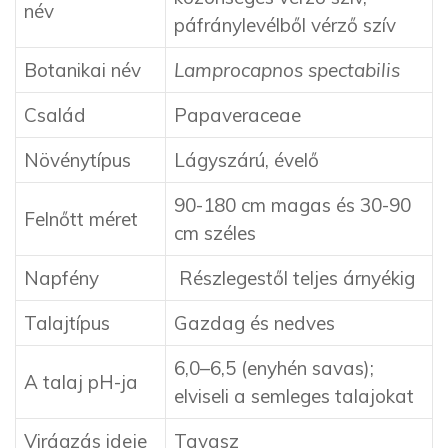
név
páfránylevélből vérző szív
Botanikai név
Lamprocapnos spectabilis
Család
Papaveraceae
Növénytípus
Lágyszárú, évelő
90-180 cm magas és 30-90
Felnőtt méret
cm széles
Napfény
Részlegestől teljes árnyékig
Talajtípus
Gazdag és nedves
6,0–6,5 (enyhén savas);
A talaj pH-ja
elviseli a semleges talajokat
Virágzás ideje
Tavasz