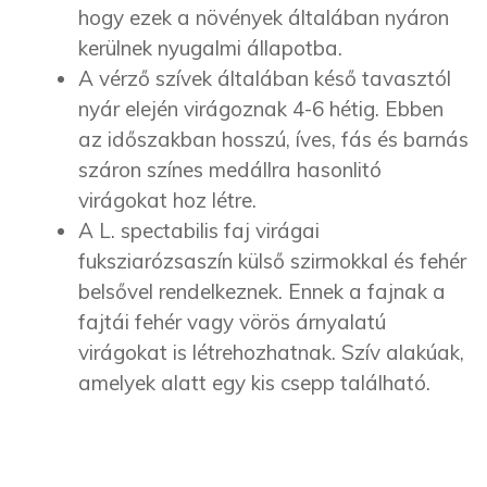
hogy ezek a növények általában nyáron
kerülnek nyugalmi állapotba.
A vérző szívek általában késő tavasztól
nyár elején virágoznak 4-6 hétig. Ebben
az időszakban hosszú, íves, fás és barnás
száron színes medállra hasonlitó
virágokat hoz létre.
A L. spectabilis faj virágai
fuksziarózsaszín külső szirmokkal és fehér
belsővel rendelkeznek. Ennek a fajnak a
fajtái fehér vagy vörös árnyalatú
virágokat is létrehozhatnak. Szív alakúak,
amelyek alatt egy kis csepp található.