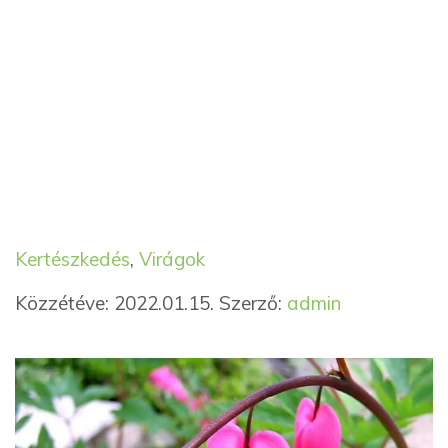
Kategória
Címkék
Kertészkedés
,
Virágok
Közzétéve: 2022.01.15.
Szerző:
admin