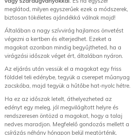
vagy szárdugványokkal
. És ha egyszer
meglátod, milyen egyszerűek ezek a módszerek,
biztosan tökéletes ajándékká válnak majd!
Általában a nagy szívvirág hajlamos önvetést
végezni a kertben és elterjedhet. Ezeket a
magokat azonban mindig begyűjtheted, ha a
virágzási időszak véget ért, általában nyáron.
Az eljárás után vessük el a magokat egy friss
földdel teli edénybe, tegyük a cserepet műanyag
zacskóba, majd tegyük a hűtőbe hat-nyolc hétre.
Ha ez az időszak letelt, áthelyezheted az
edényt egy meleg, jól megvilágított helyre és
rendszeresen öntözd a magokat, hogy a talaj
nedves maradjon. Megfelelő gondozás mellett a
csírázás néhány hónapon belül megtörténik.