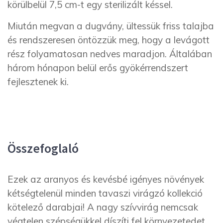
körülbelül 7,5 cm-t egy sterilizált késsel.
Miután megvan a dugvány, ültessük friss talajba
és rendszeresen öntözzük meg, hogy a levágott
rész folyamatosan nedves maradjon. Általában
három hónapon belül erős gyökérrendszert
fejlesztenek ki.
Összefoglaló
Ezek az aranyos és kevésbé igényes növények
kétségtelenül minden tavaszi virágzó kollekció
kötelező darabjai! A nagy szívvirág nemcsak
végtelen szépségükkel díszíti fel környezetedet,