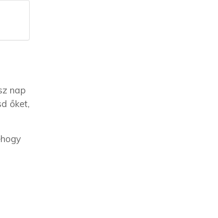
ész nap
sd őket,
nehogy