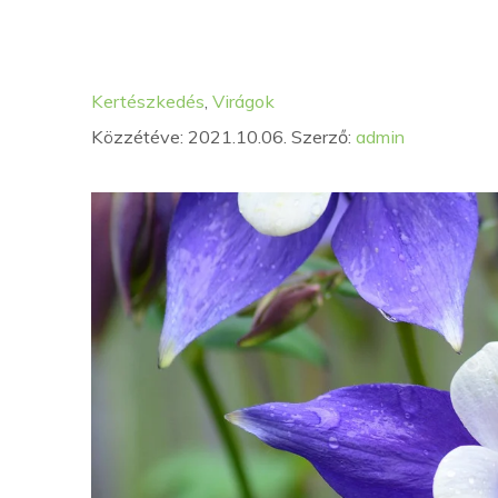
Kategória
Címkék
Kertészkedés
,
Virágok
Közzétéve: 2021.10.06.
Szerző:
admin