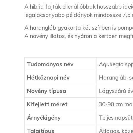
A hibrid fajták ellenállóbbak hosszabb ide
legalacsonyabb példányok mindössze 7,5 c
A harangláb gyakorta két színben is pompá
A növény illatos, és nyáron a kertben megf
Tudományos név
Aquilegia
spp
Hétköznapi név
Harangláb, s
Növény típusa
Lágyszárú év
Kifejlett méret
30-90 cm mag
Árnyékigény
Teljes napsüt
Talajtípus
Átlagos, köz