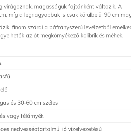
ig virágoznak, magasságuk fajtánként változik. A
m, míg a legnagyobbak is csak körülbelül 90 cm ma
zik, finom szárai a páfrányszerű levélzetből emelked
igyelhetők az őt megkörnyékező kolibrik és méhek.
.
asfű
elő
as és 30-60 cm széles
és vagy félárnyék
epes nedvességtartalmú, jó vízelvezetésű