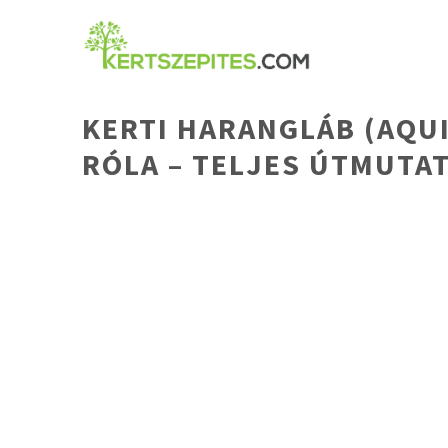
Kilépés
a
tartalomba
KERTI HARANGLÁB (AQUI
RÓLA – TELJES ÚTMUTA