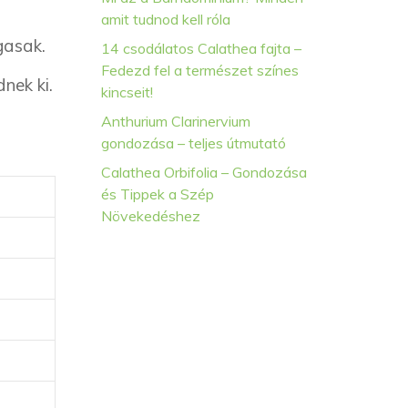
amit tudnod kell róla
gasak.
14 csodálatos Calathea fajta –
Fedezd fel a természet színes
nek ki.
kincseit!
Anthurium Clarinervium
gondozása – teljes útmutató
Calathea Orbifolia – Gondozása
és Tippek a Szép
Növekedéshez