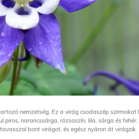
tartozó nemzetség. Ez a virág csodaszép szirmokat 
 piros, narancssárga, rózsaszín, lila, sárga és fehér.
avasszal bont virágot, és egész nyáron át virágzik.