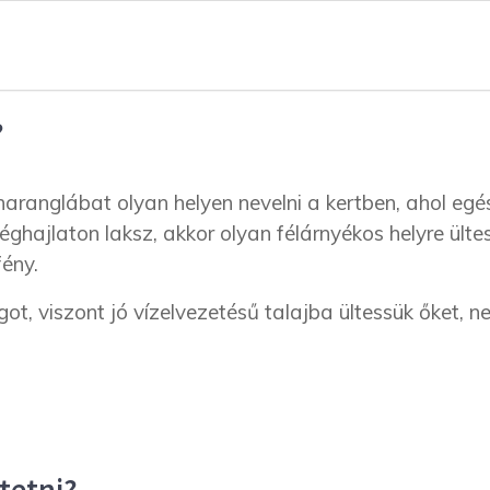
?
haranglábat olyan helyen nevelni a kertben, ahol eg
ghajlaton laksz, akkor olyan félárnyékos helyre ülte
fény.
ot, viszont jó vízelvezetésű talajba ültessük őket, 
tetni?