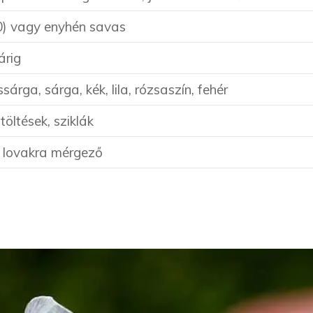
0) vagy enyhén savas
árig
sárga, sárga, kék, lila, rózsaszín, fehér
töltések, sziklák
 lovakra mérgező