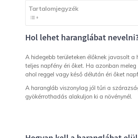
Tartalomjegyzék
Hol lehet haranglábat nevelni
A hidegebb területeken élőknek javasolt a 
teljes napfény éri őket. Ha azonban meleg é
ahol reggel vagy késő délután éri őket nap
A harangláb viszonylag jól tűri a szárazság
gyökérrothadás alakuljon ki a növénynél.
Hogyan kell a haranglábat elül