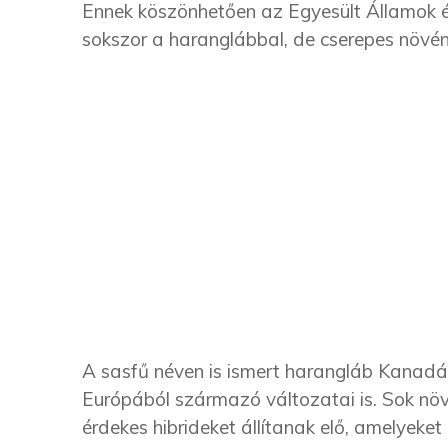
Ennek köszönhetően az Egyesült Államok és
sokszor a haranglábbal, de cserepes növény
A sasfű néven is ismert harangláb Kanad
Európából származó változatai is. Sok növ
érdekes hibrideket állítanak elő, amelyeket 