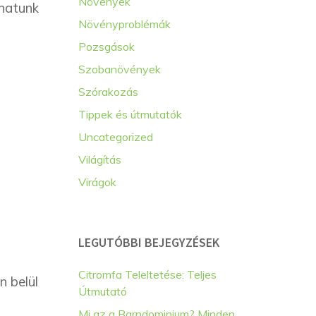
Növények
zhatunk
Növényproblémák
Pozsgások
Szobanövények
Szórakozás
Tippek és útmutatók
Uncategorized
Világítás
Virágok
LEGUTÓBBI BEJEGYZÉSEK
Citromfa Teleltetése: Teljes
n belül
Útmutató
Mi az a Barndominium? Minden