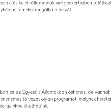
zaki és keleti államainak virágoskertjeiben találko
ként is remekül megállja a helyét.
ában és az Egyesült Államokban őshonos, de vannak
énynemesítő vezet olyan programot, melynek keretei
kertjeinkbe ültethetünk.