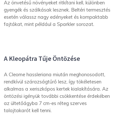
Az önvetésű növényeket ritkítani kell, különben
gyengék és szálkásak lesznek. Beltéri termesztés
esetén válassz nagy edényeket és kompaktabb
fajtákat, mint például a Sparkler sorozat.
A Kleopátra Tűje Öntözése
A Cleome hassleriana miután meghonosodott,
rendkívül szárazságtűrő lesz, így tökéletesen
alkalmas a xeriszkópos kertek kialakítására. Az
öntözési igényük további csökkentése érdekében
az ültetőágyba 7 cm-es réteg szerves
talajtakarót kell tenni.