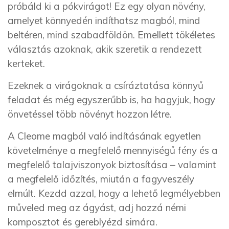
próbáld ki a pókvirágot! Ez egy olyan növény,
amelyet könnyedén indíthatsz magból, mind
beltéren, mind szabadföldön. Emellett tökéletes
választás azoknak, akik szeretik a rendezett
kerteket.
Ezeknek a virágoknak a csíráztatása könnyű
feladat és még egyszerűbb is, ha hagyjuk, hogy
önvetéssel több növényt hozzon létre.
A Cleome magból való indításának egyetlen
követelménye a megfelelő mennyiségű fény és a
megfelelő talajviszonyok biztosítása – valamint
a megfelelő időzítés, miután a fagyveszély
elmúlt. Kezdd azzal, hogy a lehető legmélyebben
műveled meg az ágyást, adj hozzá némi
komposztot és gereblyézd simára.