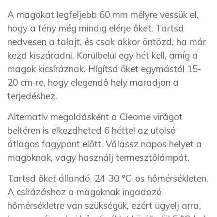
A magokat legfeljebb 60 mm mélyre vessük el,
hogy a fény még mindig elérje őket. Tartsd
nedvesen a talajt, és csak akkor öntözd, ha már
kezd kiszáradni. Körülbelül egy hét kell, amíg a
magok kicsíráznak. Hígítsd őket egymástól 15-
20 cm-re, hogy elegendő hely maradjon a
terjedéshez.
Alternatív megoldásként a Cleome virágot
beltéren is elkezdheted 6 héttel az utolsó
átlagos fagypont előtt. Válassz napos helyet a
magoknak, vagy használj termesztőlámpát.
Tartsd őket állandó, 24-30 °C-os hőmérsékleten.
A csírázáshoz a magoknak ingadozó
hőmérsékletre van szükségük, ezért ügyelj arra,