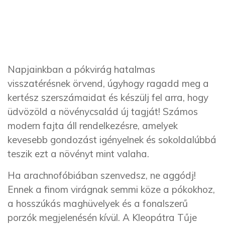
Napjainkban a pókvirág hatalmas
visszatérésnek örvend, úgyhogy ragadd meg a
kertész szerszámaidat és készülj fel arra, hogy
üdvözöld a növénycsalád új tagját! Számos
modern fajta áll rendelkezésre, amelyek
kevesebb gondozást igényelnek és sokoldalúbbá
teszik ezt a növényt mint valaha.
Ha arachnofóbiában szenvedsz, ne aggódj!
Ennek a finom virágnak semmi köze a pókokhoz,
a hosszúkás maghüvelyek és a fonalszerű
porzók megjelenésén kívül. A Kleopátra Tűje