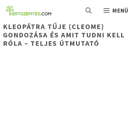
Kilépés
MENÜ
a
tartalomba
KLEOPÁTRA TŰJE (CLEOME)
GONDOZÁSA ÉS AMIT TUDNI KELL
RÓLA – TELJES ÚTMUTATÓ