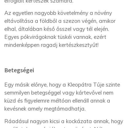
elfoglalt kertészek számára.
Az egyetlen nagyobb követelmény a növény
eltávolítása a földből a szezon végén, amikor
elhal, általában késő ősszel vagy tél elején.
Egyes pókvirágoknak tüskéi vannak, ezért
mindenképpen ragadj kertészkesztyűt!
Betegségei
Egy másik előnye, hogy a Kleopátra Tűje szinte
semmilyen betegséggel vagy kártevővel nem
küzd és figyelemre méltóan ellenáll annak a
kevésnek amely megtámadhatja.
Ráadásul nagyon kicsi a kockázata annak, hogy