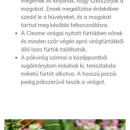
megérnek és kinyílnak, hogy szétszórják a
magokat. Ennek megelőzése érdekében
szedd le a hüvelyeket, és a magokat
tartsd meg későbbi felhasználásra.
A Cleome virágai nyitott fürtökben nőnek
és minden szár végén apró virágfürtökből
álló laza fürtök találhatók.
A pókvirág szirmai a középpontból
sugárirányban indulnak ki, teniszlabda
méretű fürtöt alkotva. A hosszú porzói
pedig pókszerűvé teszik a virágot.