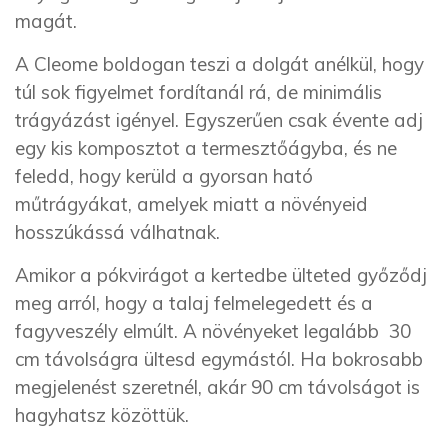
magát.
A Cleome boldogan teszi a dolgát anélkül, hogy
túl sok figyelmet fordítanál rá, de minimális
trágyázást igényel. Egyszerűen csak évente adj
egy kis komposztot a termesztőágyba, és ne
feledd, hogy kerüld a gyorsan ható
műtrágyákat, amelyek miatt a növényeid
hosszúkássá válhatnak.
Amikor a pókvirágot a kertedbe ülteted győződj
meg arról, hogy a talaj felmelegedett és a
fagyveszély elmúlt. A növényeket legalább 30
cm távolságra ültesd egymástól. Ha bokrosabb
megjelenést szeretnél, akár 90 cm távolságot is
hagyhatsz közöttük.