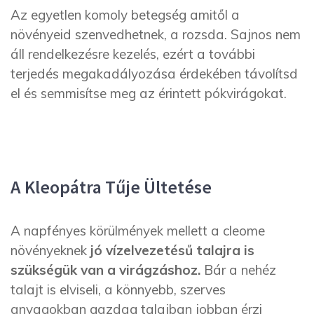
Az egyetlen komoly betegség amitől a
növényeid szenvedhetnek, a rozsda. Sajnos nem
áll rendelkezésre kezelés, ezért a további
terjedés megakadályozása érdekében távolítsd
el és semmisítse meg az érintett pókvirágokat.
A Kleopátra Tűje Ültetése
A napfényes körülmények mellett a cleome
növényeknek
jó vízelvezetésű talajra is
szükségük van a virágzáshoz.
Bár a nehéz
talajt is elviseli, a könnyebb, szerves
anyagokban gazdag talajban jobban érzi