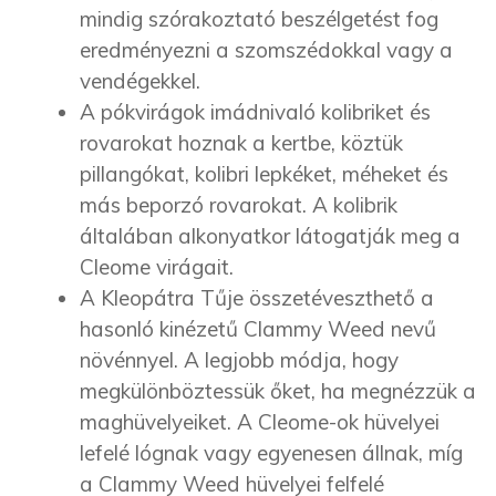
mindig szórakoztató beszélgetést fog
eredményezni a szomszédokkal vagy a
vendégekkel.
A pókvirágok imádnivaló kolibriket és
rovarokat hoznak a kertbe, köztük
pillangókat, kolibri lepkéket, méheket és
más beporzó rovarokat. A kolibrik
általában alkonyatkor látogatják meg a
Cleome virágait.
A Kleopátra Tűje összetéveszthető a
hasonló kinézetű Clammy Weed nevű
növénnyel. A legjobb módja, hogy
megkülönböztessük őket, ha megnézzük a
maghüvelyeiket. A Cleome-ok hüvelyei
lefelé lógnak vagy egyenesen állnak, míg
a Clammy Weed hüvelyei felfelé