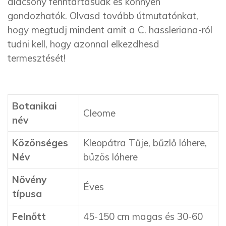
alacsony fenntartásúak és könnyen
gondozhatók. Olvasd tovább útmutatónkat,
hogy megtudj mindent amit a C. hassleriana-ról
tudni kell, hogy azonnal elkezdhesd
termesztését!
Botanikai
Cleome
név
Közönséges
Kleopátra Tűje, bűzlő lóhere,
Név
bűzös lóhere
Növény
Éves
típusa
Felnőtt
45-150 cm magas és 30-60