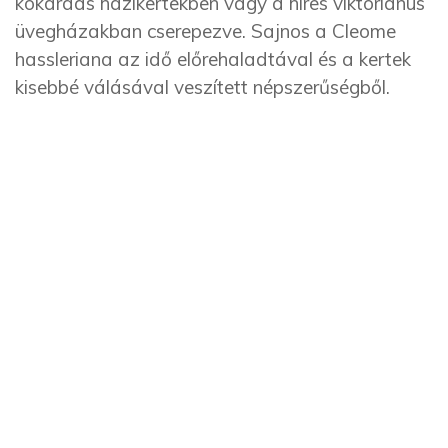
kokárdás házikertekben vagy a híres viktoriánus
üvegházakban cserepezve. Sajnos a Cleome
hassleriana az idő előrehaladtával és a kertek
kisebbé válásával veszített népszerűségből.