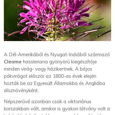
A Dél-Amerikából és Nyugat-Indiából származó
Cleome
hassleriana gyönyörű kiegészítője
minden virág- vagy házikertnek. A bájos
pókvirágot először az 1800-as évek elején
hozták be az Egyesült Államokba és Angliába
dísznövényként.
Népszerűvé azonban csak a viktoriánus
korszakban vált, amikor is gyakori látvány volt a