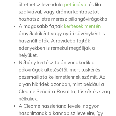
ültethetsz levendula
petúniával
és lila
szalviával, vagy drámai kontrasztot
hozhatsz létre merész pillangóvirágokkal.
A magasabb fajták
kerítések mentén
árnyékolóként vagy nyári sövényként is
használhatók. A rövidebb fajták
edényekben is remekül megállják a
helyüket.
Néhány kertész talán vonakodik a
pókvirágok ültetésétől, mert tüskéi és
pézsmaillata kellemetlennek számít. Az
olyan hibridek azonban, mint például a
Cleome Señorita Rosalita, tüskék és szag
nélküliek.
A Cleome hassleriana levelei nagyon
hasonlítanak a kannabisz leveleire, így