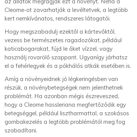
az állatok megrágják ezt a növényt. Néha a
Cleome-ot zavarhatják a levéltetvek, a legtöbb
kert nemkívánatos, rendszeres látogatói.
Hogy megszabadulj ezektől a kártevőktől,
vezess be természetes ragadozókat, például
katicabogarakat, fújd le őket vízzel, vagy
használj rovarölő szappant. Ugyanígy járhatsz
el a fehérlegyek és a pókhálós atkák esetében is.
Amíg a növényeidnek jó légkeringésben van
részük, a növénybetegségek nem jelenthetnek
problémát. Ha azonban mégis észreveszed,
hogy a Cleome hassleriana megfertőződik egy
betegséggel, például lisztharmattal, a szokásos
gombakezelés a legtöbb problémától meg fog
szabadítani.