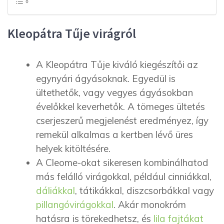
Kleopátra Tűje virágról
A Kleopátra Tűje kiváló kiegészítői az
egynyári ágyásoknak. Egyedül is
ültethetők, vagy vegyes ágyásokban
évelőkkel keverhetők. A tömeges ültetés
cserjeszerű megjelenést eredményez, így
remekül alkalmas a kertben lévő üres
helyek kitöltésére.
A Cleome-okat sikeresen kombinálhatod
más felálló virágokkal, például cinniákkal,
dáliákkal
, tátikákkal, diszcsorbákkal vagy
pillangóvirágokkal
. Akár monokróm
hatásra is törekedhetsz, és
lila fajtákat