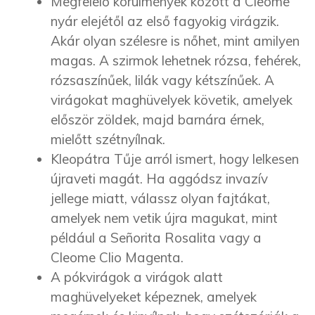
Megfelelő körülmények között a Cleome
nyár elejétől az első fagyokig virágzik.
Akár olyan szélesre is nőhet, mint amilyen
magas. A szirmok lehetnek rózsa, fehérek,
rózsaszínűek, lilák vagy kétszínűek. A
virágokat maghüvelyek követik, amelyek
először zöldek, majd barnára érnek,
mielőtt szétnyílnak.
Kleopátra Tűje arról ismert, hogy lelkesen
újraveti magát. Ha aggódsz invazív
jellege miatt, válassz olyan fajtákat,
amelyek nem vetik újra magukat, mint
például a Señorita Rosalita vagy a
Cleome Clio Magenta.
A pókvirágok a virágok alatt
maghüvelyeket képeznek, amelyek