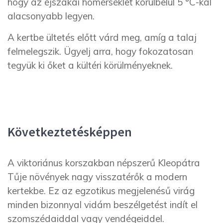
hogy az éjszakai hőmérséklet körülbelül 5 °C-kal
alacsonyabb legyen.
A kertbe ültetés előtt várd meg, amíg a talaj
felmelegszik. Ügyelj arra, hogy fokozatosan
tegyük ki őket a kültéri körülményeknek.
Következtetésképpen
A viktoriánus korszakban népszerű Kleopátra
Tűje növények nagy visszatérők a modern
kertekbe. Ez az egzotikus megjelenésű virág
minden bizonnyal vidám beszélgetést indít el
szomszédaiddal vagy vendégeiddel.