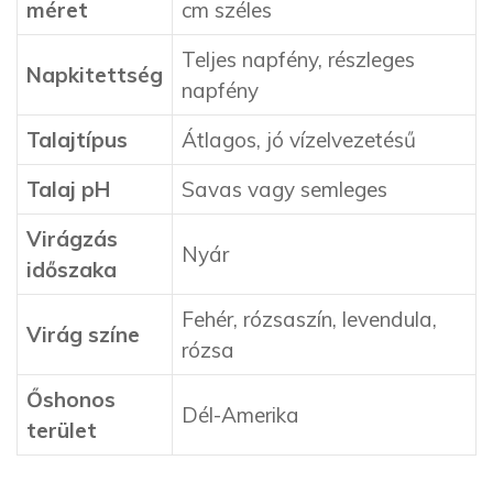
méret
cm széles
Teljes napfény, részleges
Napkitettség
napfény
Talajtípus
Átlagos, jó vízelvezetésű
Talaj pH
Savas vagy semleges
Virágzás
Nyár
időszaka
Fehér, rózsaszín, levendula,
Virág színe
rózsa
Őshonos
Dél-Amerika
terület