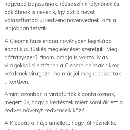
nagyapó bajuszának, rózsaszín királynőnek és
póklábnak is nevezik, így azt a nevet
választhatod új kedvenc növényednek, ami a
legjobban tetszik.
A Cleome hassleriana növényben leginkább
egzotikus, tüskés megjelenését szeretjük. Még
páfrányszerű, finom lombja is vonzó. Más
virágokkal ellentétben a Cleome-ok csak akkor
kezdenek virágozni, ha már jól meghonosodtak
a kertben.
Amint azonban a virágfürtök kibontakoznak,
megértjük, hogy a kertészek miért sorolják ezt a
kedves növényt kedvenceik közé.
A Kleopátra Tűje amellett, hogy jól néznek ki,