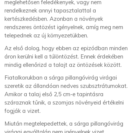
meglehetősen feledékenyek, vagy nem
rendelkeznek annyi tapasztalattal a
kertészkedésben. Azonban a növények
rendszeres öntözést igényelnek, amíg meg nem
telepednek az új környezetükben.
Az első dolog, hogy ebben az epizódban minden
áron kerülni kell a túlöntözést. Ennek érdekében
mindig ellenőrizd a talajt az öntözések között.
Fiatalkorukban a sárga pillangóvirág virágai
szeretik az állandóan nedves szubsztrátumokat.
Amikor a talaj első 2,5 cm-e tapintásra
száraznak tűnik, a szomjas növényeid értékelni
fogják a vizet.
Miután megtelepedettek, a sárga pillangóvirág
virágai egyáltalán nem igényelnek vizet.