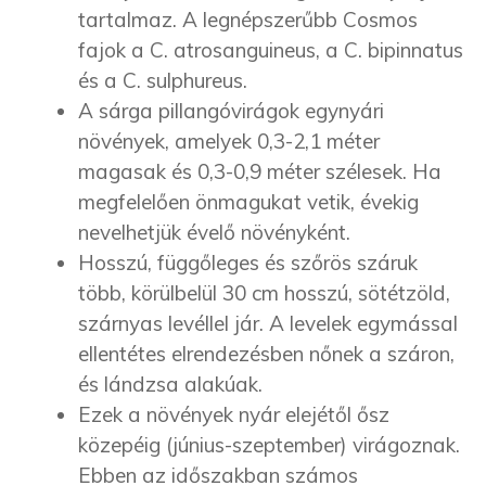
tartalmaz. A legnépszerűbb Cosmos
fajok a C. atrosanguineus, a C. bipinnatus
és a C. sulphureus.
A sárga pillangóvirágok egynyári
növények, amelyek 0,3-2,1 méter
magasak és 0,3-0,9 méter szélesek. Ha
megfelelően önmagukat vetik, évekig
nevelhetjük évelő növényként.
Hosszú, függőleges és szőrös száruk
több, körülbelül 30 cm hosszú, sötétzöld,
szárnyas levéllel jár. A levelek egymással
ellentétes elrendezésben nőnek a száron,
és lándzsa alakúak.
Ezek a növények nyár elejétől ősz
közepéig (június-szeptember) virágoznak.
Ebben az időszakban számos