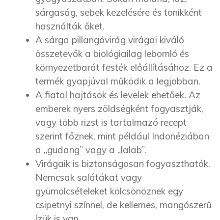
sárgaság, sebek kezelésére és tonikként
használták őket.
A sárga pillangóvirág virágai kiváló
összetevők a biológiailag lebomló és
környezetbarát festék előállításához. Ez a
termék gyapjúval működik a legjobban.
A fiatal hajtások és levelek ehetőek. Az
emberek nyers zöldségként fogyasztják,
vagy több rizst is tartalmazó recept
szerint főznek, mint például Indonéziában
a „gudang” vagy a „lalab”.
Virágaik is biztonságosan fogyaszthatók.
Nemcsak salátákat vagy
gyümölcsételeket kölcsönöznek egy
csipetnyi színnel, de kellemes, mangószerű
ízük is van.