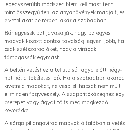
legegyszerűbb módszer. Nem kell mást tenni,
mint összegyűjteni az anyanövények magjait, és
elvetni akár beltérben, akár a szabadban.
Bár egyesek azt javasolják, hogy az egyes
magvak között pontos távolság legyen, jobb, ha
csak szétszórod őket, hogy a virágok
támogassák egymást.
A beltéri vetéshez a tél utolsó fagya előtt négy-
hat hét a tökéletes idő. Ha a szabadban akarod
kivetni a magokat, ne vesd el, hacsak nem múlt
el minden fagyveszély. A szaporítóközeghez egy
cserepet vagy ágyat tölts meg magkezdő
keverékkel.
A sárga pillangóvirág magvak általában a vetés