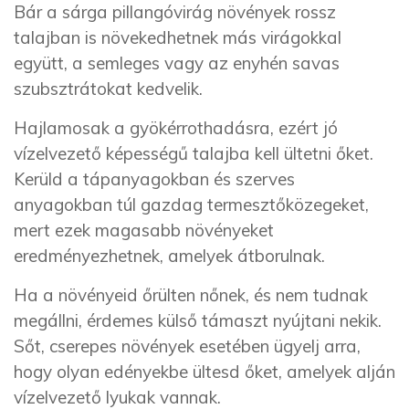
Bár a sárga pillangóvirág növények rossz
talajban is növekedhetnek más virágokkal
együtt, a semleges vagy az enyhén savas
szubsztrátokat kedvelik.
Hajlamosak a gyökérrothadásra, ezért jó
vízelvezető képességű talajba kell ültetni őket.
Kerüld a tápanyagokban és szerves
anyagokban túl gazdag termesztőközegeket,
mert ezek magasabb növényeket
eredményezhetnek, amelyek átborulnak.
Ha a növényeid őrülten nőnek, és nem tudnak
megállni, érdemes külső támaszt nyújtani nekik.
Sőt, cserepes növények esetében ügyelj arra,
hogy olyan edényekbe ültesd őket, amelyek alján
vízelvezető lyukak vannak.