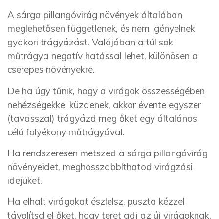
A sárga pillangóvirág növények általában
meglehetősen függetlenek, és nem igényelnek
gyakori trágyázást. Valójában a túl sok
műtrágya negatív hatással lehet, különösen a
cserepes növényekre.
De ha úgy tűnik, hogy a virágok összességében
nehézségekkel küzdenek, akkor évente egyszer
(tavasszal) trágyázd meg őket egy általános
célú folyékony műtrágyával.
Ha rendszeresen metszed a sárga pillangóvirág
növényeidet, meghosszabbíthatod virágzási
idejüket.
Ha elhalt virágokat észlelsz, puszta kézzel
távolítsd el őket, hogy teret adj az új virágoknak.