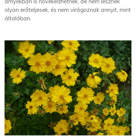
árnyékban is növekedhetnek, de nem lesznek
olyan erőteljesek, és nem virágoznak annyit, mint
általában.