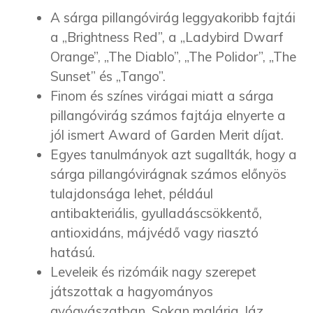
A sárga pillangóvirág leggyakoribb fajtái
a „Brightness Red”, a „Ladybird Dwarf
Orange”, „The Diablo”, „The Polidor”, „The
Sunset” és „Tango”.
Finom és színes virágai miatt a sárga
pillangóvirág számos fajtája elnyerte a
jól ismert Award of Garden Merit díjat.
Egyes tanulmányok azt sugallták, hogy a
sárga pillangóvirágnak számos előnyös
tulajdonsága lehet, például
antibakteriális, gyulladáscsökkentő,
antioxidáns, májvédő vagy riasztó
hatású.
Leveleik és rizómáik nagy szerepet
játszottak a hagyományos
gyógyászatban. Sokan malária, láz,