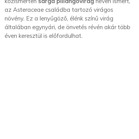
közismerten
sárga pillangóvirág
néven ismert,
az Asteraceae családba tartozó virágos
növény. Ez a lenyűgöző, élénk színű virág
általában egynyári, de önvetés révén akár több
éven keresztül is előfordulhat.