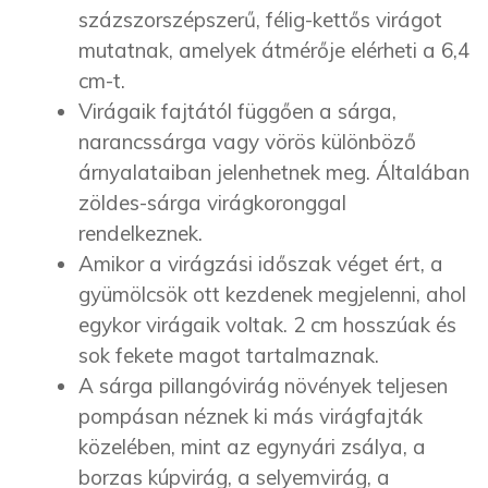
százszorszépszerű, félig-kettős virágot
mutatnak, amelyek átmérője elérheti a 6,4
cm-t.
Virágaik fajtától függően a sárga,
narancssárga vagy vörös különböző
árnyalataiban jelenhetnek meg. Általában
zöldes-sárga virágkoronggal
rendelkeznek.
Amikor a virágzási időszak véget ért, a
gyümölcsök ott kezdenek megjelenni, ahol
egykor virágaik voltak. 2 cm hosszúak és
sok fekete magot tartalmaznak.
A sárga pillangóvirág növények teljesen
pompásan néznek ki más virágfajták
közelében, mint az egynyári zsálya, a
borzas kúpvirág, a selyemvirág, a