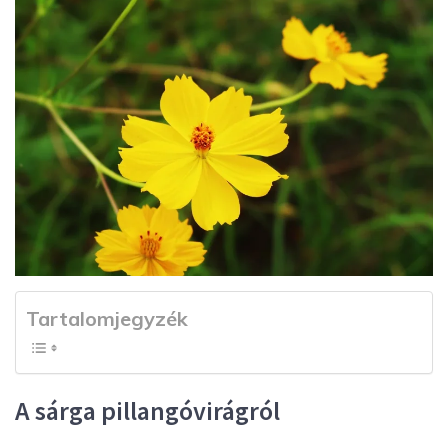
Tartalomjegyzék
A sárga pillangóvirágról