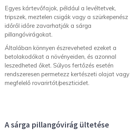
Egyes kártevőfajok, például a levéltetvek,
tripszek, meztelen csigák vagy a szürkepenész
időről időre zavarhatják a sárga
pillangóvirágokat.
Általában könnyen észreveheted ezeket a
betolakodókat a növényeiden, és azonnal
leszedheted őket. Súlyos fertőzés esetén
rendszeresen permetezz kertészeti olajat vagy
megfelelő rovarirtót/peszticidet.
A sárga pillangóvirág ültetése