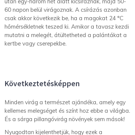
után egy-három hét alatt kicsíráznak, majd 50-
60 napon belül virágoznak. A csírázás azonban
csak akkor következik be, ha a magokat 24 °C
hőmérsékletnek teszed ki. Amikor a tavasz kezdi
mutatni a melegét, átültetheted a palántákat a
kertbe vagy cserepekbe.
Következtetésképpen
Minden virág a természet ajándéka, amely egy
kellemes melegséget és színt hoz ebbe a világba.
És a sárga pillangóvirág növények sem mások!
Nyugodtan kijelenthetjük, hogy ezek a