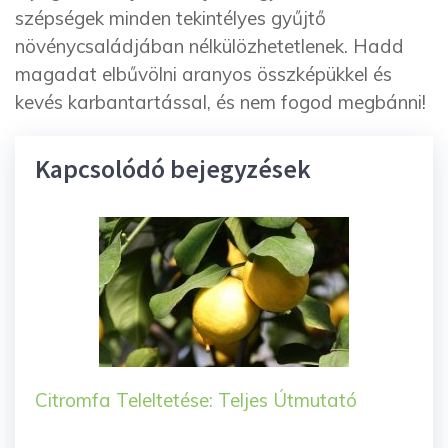
szépségek minden tekintélyes gyűjtő
növénycsaládjában nélkülözhetetlenek. Hadd
magadat elbűvölni aranyos összképükkel és
kevés karbantartással, és nem fogod megbánni!
Kapcsolódó bejegyzések
Citromfa Teleltetése: Teljes Útmutató