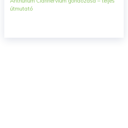
Anthurium Clarinervium gondozása – teljes
útmutató