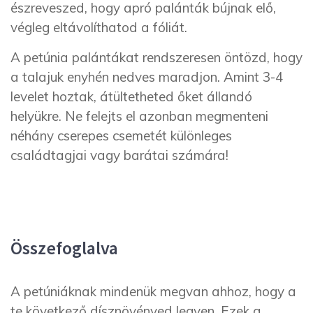
észreveszed, hogy apró palánták bújnak elő,
végleg eltávolíthatod a fóliát.
A petúnia palántákat rendszeresen öntözd, hogy
a talajuk enyhén nedves maradjon. Amint 3-4
levelet hoztak, átültetheted őket állandó
helyükre. Ne felejts el azonban megmenteni
néhány cserepes csemetét különleges
családtagjai vagy barátai számára!
Összefoglalva
A petúniáknak mindenük megvan ahhoz, hogy a
te következő dísznövényed legyen. Ezek a