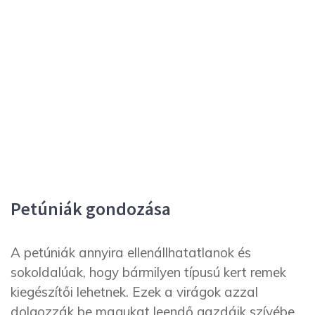
Petúniák gondozása
A petúniák annyira ellenállhatatlanok és
sokoldalúak, hogy bármilyen típusú kert remek
kiegészítői lehetnek. Ezek a virágok azzal
dolgozzák be magukat leendő gazdáik szívébe,