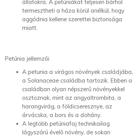
állatokra. A petúniákat teljesen bárhol
termesztheti a háza körül anélkül, hogy
aggódnia kellene szerettei biztonsága
miatt.
Petúnia jellemzői
A petunia a virágos növények családjába,
a Solanaceae családba tartozik. Ebben a
családban olyan népszerű növényekkel
osztoznak, mint az angyaltrombita, a
harangvirág, a földicseresznye, az
árvácska, a bors és a dohány.
A legtöbb petúniafaj technikailag
lágyszárú évelő növény, de sokan