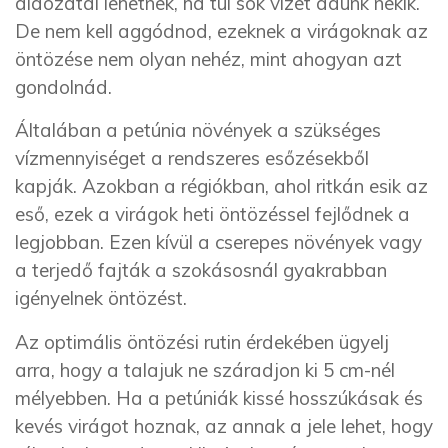
áldozatai lehetnek, ha túl sok vizet adunk nekik.
De nem kell aggódnod, ezeknek a virágoknak az
öntözése nem olyan nehéz, mint ahogyan azt
gondolnád.
Általában a petúnia növények a szükséges
vízmennyiséget a rendszeres esőzésekből
kapják. Azokban a régiókban, ahol ritkán esik az
eső, ezek a virágok heti öntözéssel fejlődnek a
legjobban. Ezen kívül a cserepes növények vagy
a terjedő fajták a szokásosnál gyakrabban
igényelnek öntözést.
Az optimális öntözési rutin érdekében ügyelj
arra, hogy a talajuk ne száradjon ki 5 cm-nél
mélyebben. Ha a petúniák kissé hosszúkásak és
kevés virágot hoznak, az annak a jele lehet, hogy