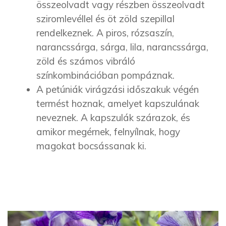
összeolvadt vagy részben összeolvadt
sziromlevéllel és öt zöld szepillal
rendelkeznek. A piros, rózsaszín,
narancssárga, sárga, lila, narancssárga,
zöld és számos vibráló
színkombinációban pompáznak.
A petúniák virágzási időszakuk végén
termést hoznak, amelyet kapszulának
neveznek. A kapszulák szárazok, és
amikor megérnek, felnyílnak, hogy
magokat bocsássanak ki.