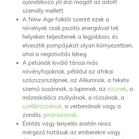
ajándékozó jól érzi magát az adott
személy mellett.
A New Age folklór szerint ezek a
növények csak pozitív energiával teli
helyeken teljesítenek a legjobban, és
elvesztik pompájukat olyan környezetben,
ahol a negativitás lebeg.
A petúniák kiváló társai más
növényfajoknak, például az afrikai
százszorszépnek, az Alliumnak, a fekete
szemű susánnak, a lupinnak, az
írisznek
, a
mézeskalács zsályának, a rózsának, a
szellőrózsának
, a verbenának vagy a
zonális
gerániumnak
.
Érintés vagy lenyelés esetén nincs
mérgező hatásuk az emberekre vagy