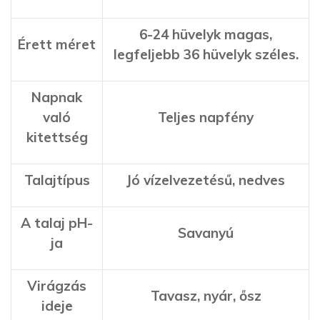
6-24 hüvelyk magas,
Érett méret
legfeljebb 36 hüvelyk széles.
Napnak
való
Teljes napfény
kitettség
Talajtípus
Jó vízelvezetésű, nedves
A talaj pH-
Savanyú
ja
Virágzás
Tavasz, nyár, ősz
ideje