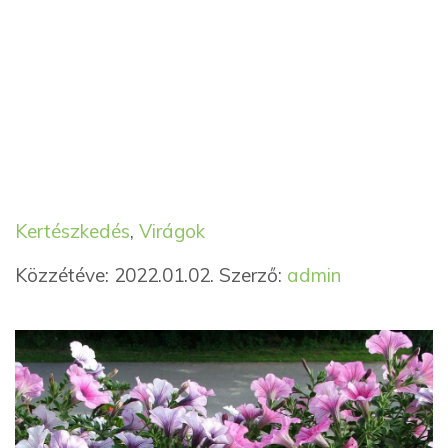
Kategória
Címkék
Kertészkedés
,
Virágok
Közzétéve: 2022.01.02.
Szerző:
admin