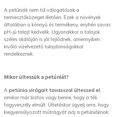
A petúniák nem túl válogatósak a
termesztőközeget illetően. Ezek a növények
általában a könnyű és termékeny, enyhén savas
pH-jú talajt kedvelik. Ugyanakkor a talajok
széles skáláján is jól fejlődnek, amennyiben
kiváló vízelvezető tulajdonságokkal
rendelkeznek.
Mikor ültessük a petúniát?
A
petúnia virágait tavasszal ültessed el
,
amikor már biztos vagy benne, hogy a téli
fagyveszély elmúlt. Ültetéskor ügyelj arra, hogy
kiegyensúlyozott műtrágyát adj a petúniáknak.