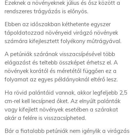
Ezeknek a növényeknek július és ősz között a
rendszeres trágyázás is előnyös.
Ebben az időszakban kéthetente egyszer
tápoldatozzad növényeid virágzó növények
számára kifejlesztett folyékony műtrágyával.
A petúniák szárának visszacsípésével több
elágazást és teltebb összképet érhetsz el. A
növények korától és méretétől függően ez a
folyamat az egyes példányoknál eltérő lesz.
Ha rövid palántáid vannak, akkor legfeljebb 2,5
cm-rel kell lecsípned őket. Az elnyúlt palánták
vagy kifejlett növények esetében a szárakat
akár a felére is visszacsípheted.
Bár a fiatalabb petúniák nem igénylik a virágzás