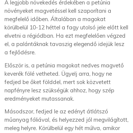
A legjobb növekedés érdekében a petúnia
növényeket magvetéssel kell szaporítani a
megfelelő időben. Általában a magokat
körülbelül 10-12 héttel a fagy utolsó jele előtt kell
elvetni a régiódban. Ha ezt megfelelően végzed
el, a palántáknak tavaszig elegendő idejük lesz
a fejlődésre.
Először is, a petúnia magokat nedves magvető
keverék fölé vetheted. Ügyelj arra, hogy ne
fedjed be őket földdel, mert sok közvetett
napfényre lesz szükségük ahhoz, hogy szép
eredményeket mutassanak.
Másodszor, fedjed le az edényt átlátszó
műanyag fóliával, és helyezzed jól megvilágított,
meleg helyre. Körülbelül egy hét múlva, amikor