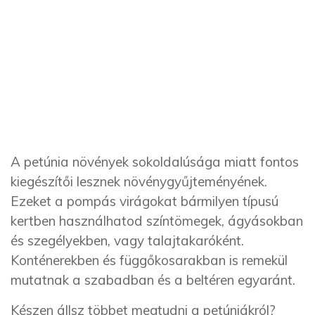
A petúnia növények sokoldalúsága miatt fontos
kiegészítői lesznek növénygyűjteményének.
Ezeket a pompás virágokat bármilyen típusú
kertben használhatod színtömegek, ágyásokban
és szegélyekben, vagy talajtakaróként.
Konténerekben és függőkosarakban is remekül
mutatnak a szabadban és a beltéren egyaránt.
Készen állsz többet megtudni a petúniákról?