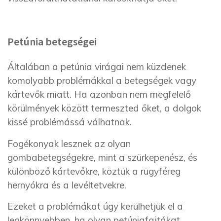
Petúnia betegségei
Általában a petúnia virágai nem küzdenek
komolyabb problémákkal a betegségek vagy
kártevők miatt. Ha azonban nem megfelelő
körülmények között termeszted őket, a dolgok
kissé problémássá válhatnak.
Fogékonyak lesznek az olyan
gombabetegségekre, mint a szürkepenész, és
különböző kártevőkre, köztük a rügyféreg
hernyókra és a levéltetvekre.
Ezeket a problémákat úgy kerülhetjük el a
legkönnyebben, ha olyan petúniafajtákat