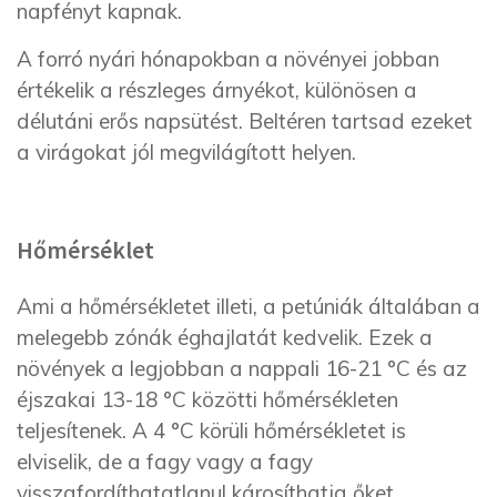
napfényt kapnak.
A forró nyári hónapokban a növényei jobban
értékelik a részleges árnyékot, különösen a
délutáni erős napsütést. Beltéren tartsad ezeket
a virágokat jól megvilágított helyen.
Hőmérséklet
Ami a hőmérsékletet illeti, a petúniák általában a
melegebb zónák éghajlatát kedvelik. Ezek a
növények a legjobban a nappali 16-21 °C és az
éjszakai 13-18 °C közötti hőmérsékleten
teljesítenek. A 4 °C körüli hőmérsékletet is
elviselik, de a fagy vagy a fagy
visszafordíthatatlanul károsíthatja őket.