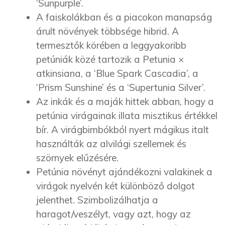
‘Sunpurple’.
A faiskolákban és a piacokon manapság
árult növények többsége hibrid. A
termesztők körében a leggyakoribb
petúniák közé tartozik a Petunia ×
atkinsiana, a ‘Blue Spark Cascadia’, a
‘Prism Sunshine’ és a ‘Supertunia Silver’.
Az inkák és a maják hittek abban, hogy a
petúnia virágainak illata misztikus értékkel
bír. A virágbimbókból nyert mágikus italt
használták az alvilági szellemek és
szörnyek elűzésére.
Petúnia növényt ajándékozni valakinek a
virágok nyelvén két különböző dolgot
jelenthet. Szimbolizálhatja a
haragot/veszélyt, vagy azt, hogy az