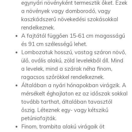
egynyári növényként termesztik őket. Ezek
a növények vagy domborodó, vagy
kaszkádszerű növekedési szokásokkal
rendelkeznek.
A fajtától függően 15-61 cm magasságú
és 91 cm szélességű lehet.
Lombozatuk hosszú, vastag száron növő,
ülő, ovális alakú, zöld levelekből áll. Mind
a levelek, mind a szárak néha finom,
ragacsos szőrökkel rendelkeznek.
Általában a nyári hónapokban virágzik. A
mérsékelt éghajlaton ez az időszak sokkal
tovább tarthat, általában tavasztól
őszig. Léteznek egy- vagy kétszikű
petúniafajták.
Finom, trombita alakú virágaik öt