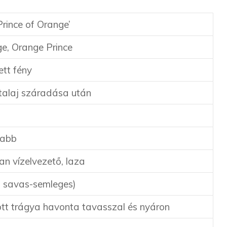
Prince of Orange’
ge, Orange Prince
ett fény
 talaj száradása után
sabb
n vízelvezető, laza
n savas-semleges)
tt trágya havonta tavasszal és nyáron