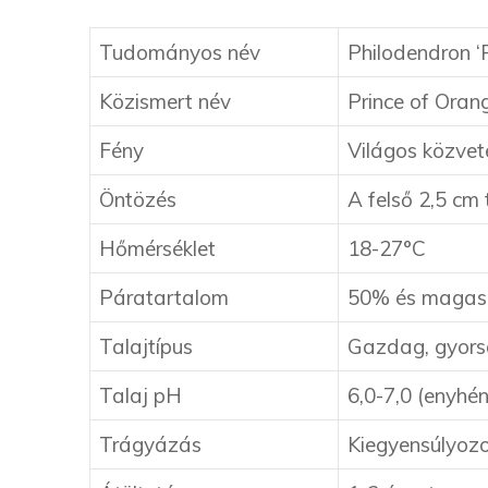
Tudományos név
Philodendron ‘
Közismert név
Prince of Oran
Fény
Világos közvet
Öntözés
A felső 2,5 cm
Hőmérséklet
18-27°C
Páratartalom
50% és maga
Talajtípus
Gazdag, gyorsa
Talaj pH
6,0-7,0 (enyhé
Trágyázás
Kiegyensúlyozo