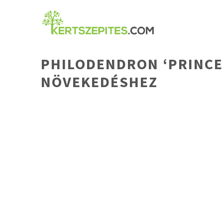
Kilépés
a
tartalomba
PHILODENDRON ‘PRINCE
NÖVEKEDÉSHEZ