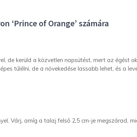
on ‘Prince of Orange’ számára
el, de kerüld a közvetlen napsütést, mert az égést o
képes túlélni, de a növekedése lassabb lehet, és a lev
el. Várj, amíg a talaj felső 2,5 cm-je megszárad, mi