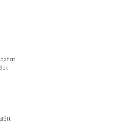
kozhat
elek
előtt