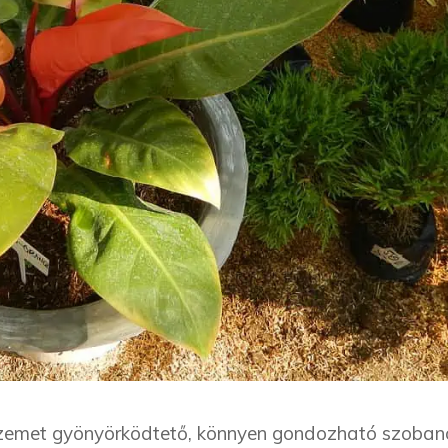
zemet gyönyörködtető, könnyen gondozható szoban