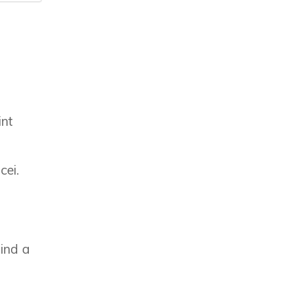
int
cei.
mind a