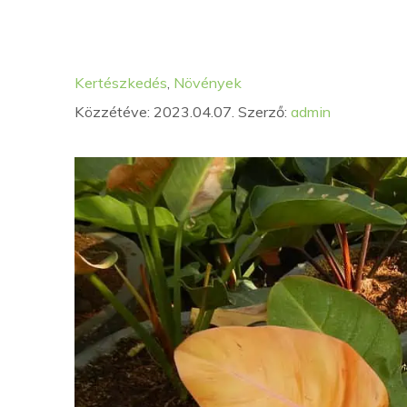
Kategória
Címkék
Kertészkedés
,
Növények
Közzétéve: 2023.04.07.
Szerző:
admin