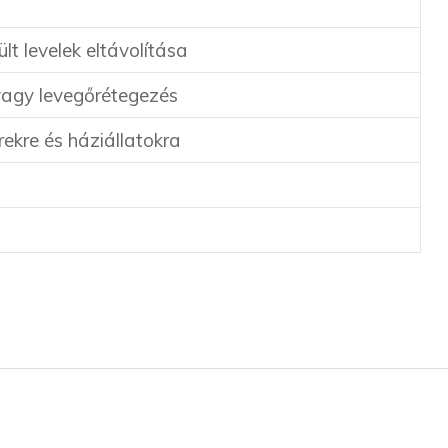
ült levelek eltávolítása
agy levegőrétegezés
kre és háziállatokra