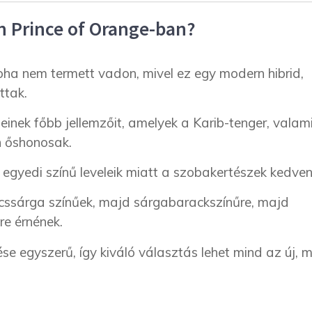
n Prince of Orange-ban?
ha nem termett vadon, mivel ez egy modern hibrid,
ttak.
inek főbb jellemzőit, amelyek a Karib-tenger, valam
n őshonosak.
egyedi színű leveleik miatt a szobakertészek kedven
ncssárga színűek, majd sárgabarackszínűre, majd
re érnének.
e egyszerű, így kiváló választás lehet mind az új, 