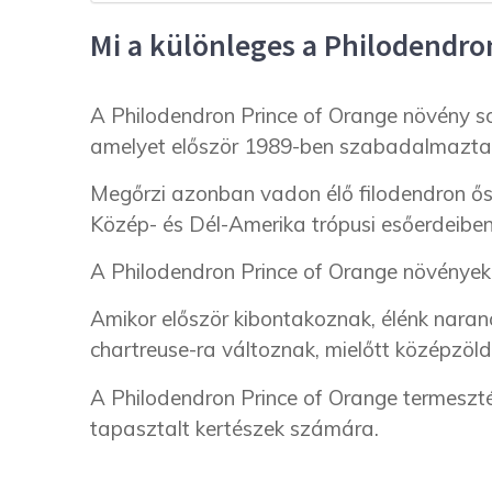
Mi a különleges a Philodendro
A Philodendron Prince of Orange növény so
amelyet először 1989-ben szabadalmazta
Megőrzi azonban vadon élő filodendron őse
Közép- és Dél-Amerika trópusi esőerdeibe
A Philodendron Prince of Orange növények 
Amikor először kibontakoznak, élénk nara
chartreuse-ra változnak, mielőtt középzöld
A Philodendron Prince of Orange termesztés
tapasztalt kertészek számára.