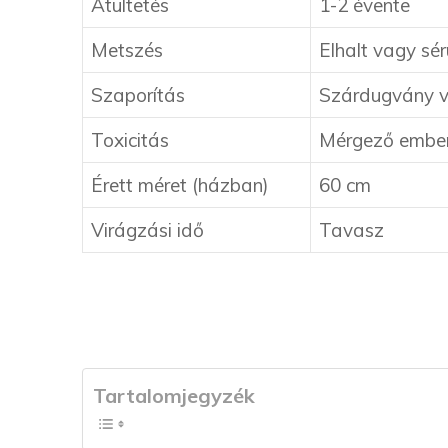
Átültetés
1-2 évente
Metszés
Elhalt vagy sér
Szaporítás
Szárdugvány v
Toxicitás
Mérgező embere
Érett méret (házban)
60 cm
Virágzási idő
Tavasz
Tartalomjegyzék