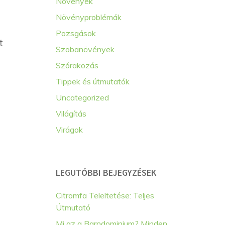
Növények
Növényproblémák
Pozsgások
t
Szobanövények
Szórakozás
Tippek és útmutatók
Uncategorized
Világítás
Virágok
LEGUTÓBBI BEJEGYZÉSEK
Citromfa Teleltetése: Teljes
Útmutató
Mi az a Barndominium? Minden