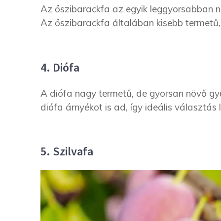
Az őszibarackfa az egyik leggyorsabban n
Az őszibarackfa általában kisebb termetű, í
4. Diófa
A diófa nagy termetű, de gyorsan növő gyü
diófa árnyékot is ad, így ideális választás
5. Szilvafa