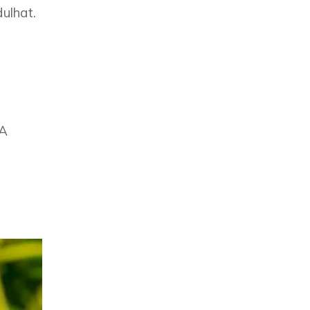
ulhat.
 A