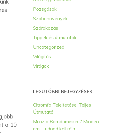
sunk
Pozsgások
mes
Szobanövények
Szórakozás
Tippek és útmutatók
Uncategorized
Világítás
Virágok
LEGUTÓBBI BEJEGYZÉSEK
Citromfa Teleltetése: Teljes
Útmutató
egjobb
Mi az a Barndominium? Minden
nt a 10
amit tudnod kell róla