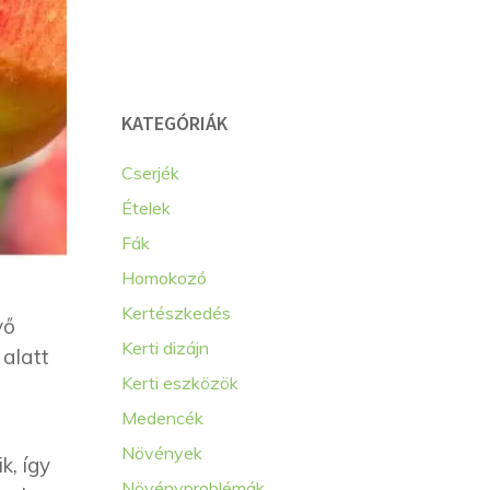
KATEGÓRIÁK
Cserjék
Ételek
Fák
Homokozó
Kertészkedés
vő
Kerti dizájn
 alatt
Kerti eszközök
Medencék
Növények
k, így
Növényproblémák