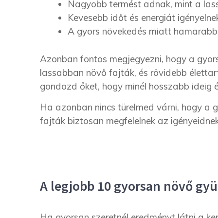
Nagyobb termést adnak, mint a las
Kevesebb időt és energiát igényeln
A gyors növekedés miatt hamarabb 
Azonban fontos megjegyezni, hogy a gyors
lassabban növő fajták, és rövidebb életta
gondozd őket, hogy minél hosszabb ideig é
Ha azonban nincs türelmed várni, hogy a g
fajták biztosan megfelelnek az igényeidnek
A legjobb 10 gyorsan növő gy
Ha gyorsan szeretnél eredményt látni a ke