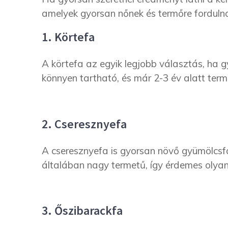
amelyek gyorsan nőnek és termőre forduln
1. Körtefa
A körtefa az egyik legjobb választás, ha g
könnyen tartható, és már 2-3 év alatt term
2. Cseresznyefa
A cseresznyefa is gyorsan növő gyümölcsfa
általában nagy termetű, így érdemes olyan 
3. Őszibarackfa