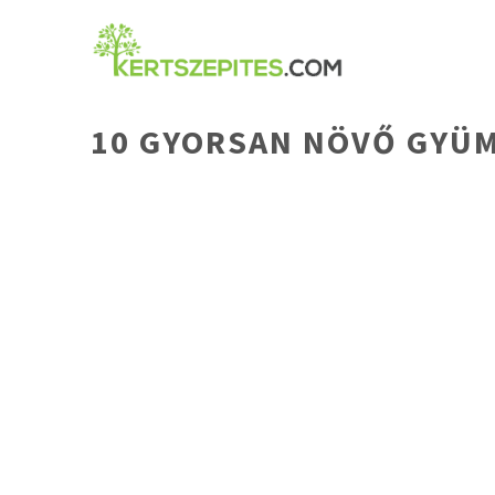
Kilépés
a
tartalomba
10 GYORSAN NÖVŐ GYÜM