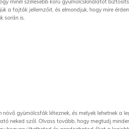
 hogy minél szélesebb körű gyümölcskínálatot biztosít
ük a fajták jellemzőit, és elmondjuk, hogy mire érde
k során is.
n növő gyümölcsfák léteznek, és melyek lehetnek a l
tató neked szól. Olvass tovább, hogy megtudj minde