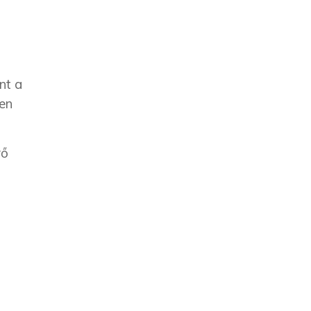
nt a
ően
vő