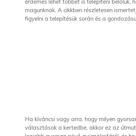
érdemes lehet többet is telepíteni belőlük,
magunknak. A cikkben részletesen ismertetj
figyelni a telepítésük során és a gondozásu
Ha kíváncsi vagy arra, hogy milyen gyorsa
választások a kertedbe, akkor ez az útmu