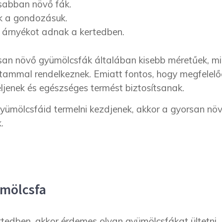
sabban növő fák.
ek a gondozásuk.
árnyékot adnak a kertedben.
an növő gyümölcsfák általában kisebb méretűek, mi
rtammal rendelkeznek. Emiatt fontos, hogy megfelel
ljenek és egészséges termést biztosítsanak.
yümölcsfáid termelni kezdjenek, akkor a gyorsan nö
.
ümölcsfa
rtedben, akkor érdemes olyan gyümölcsfákat ültetni,