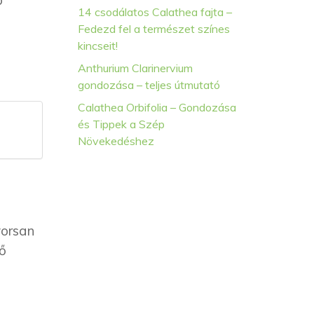
b
14 csodálatos Calathea fajta –
Fedezd fel a természet színes
kincseit!
Anthurium Clarinervium
gondozása – teljes útmutató
Calathea Orbifolia – Gondozása
és Tippek a Szép
Növekedéshez
yorsan
ő