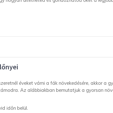
ogy hogyan ültetheted és gondozhatod őket a legjob
lőnyei
szeretnél éveket várni a fák növekedésére, akkor a g
számodra. Az alábbiakban bemutatjuk a gyorsan növ
d időn belül.