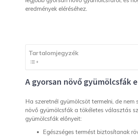
legjobb gyorsan növő gyümölcsfáról, és h
eredmények eléréséhez.
Tartalomjegyzék
A gyorsan növő gyümölcsfák e
Ha szeretnél gyümölcsöt termelni, de nem 
növő gyümölcsfák a tökéletes választás 
gyümölcsfák előnyeit:
Egészséges termést biztosítanak rövi