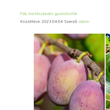
Kategória
Címkék
Fák
,
Kertészkedés
gyümölcsfák
Közzétéve: 2023.04.04.
Szerző:
admin