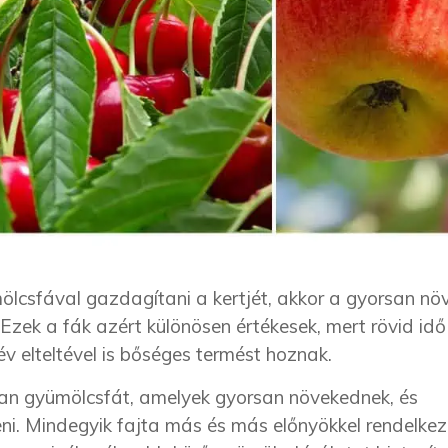
mölcsfával gazdagítani a kertjét, akkor a gyorsan nö
zek a fák azért különösen értékesek, mert rövid idő
v elteltével is bőséges termést hoznak.
n gyümölcsfát, amelyek gyorsan növekednek, és
ni. Mindegyik fajta más és más előnyökkel rendelkezi