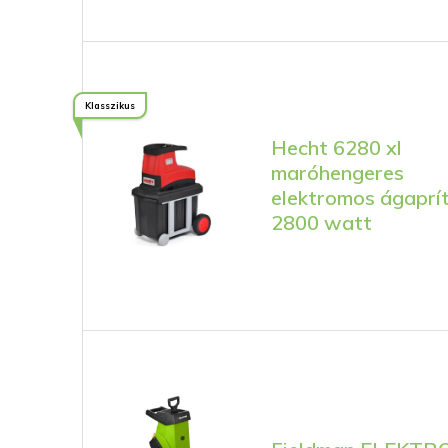
Klasszikus
Hecht 6280 xl
maróhengeres
elektromos ágaprí
2800 watt