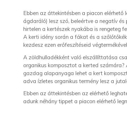
Ebben az áttekintésben a piacon elérhető l
ágdaráló) lesz szó, beleértve a negatív és 
hirtelen a kertészek nyakába is rengeteg f
A kerti idény során a fákat és a szőlőtőkék
kezdesz ezen erőfeszítéseid végtermékével,
A zöldhulladékként való elszállíttatása csa
organikus komposztot a kerted számára? A
gazdag alapanyaga lehet a kert komposzt
adva ízletes organikus termény lesz a juta
Ebben az áttekintésben az elérhető leghaté
adunk néhány tippet a piacon elérhető leg