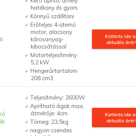
Kerti aprító, amely
hatékony és gyors
Könnyű szállítani
Erőteljes 4-ütemű
motor, alacsony
Kattints ide a
ti
károsanyag-
aktuális árér
kibocsátással
Motorteljesítmény
5,2 kW
Hengerűrtartalom
208 cm3
Teljesítmény: 2600W
Aprítható ágak max.
átmérője: 4cm
tó
Kattints ide a
ák
aktuális árér
Tömeg: 23,5kg
nagyon csendes