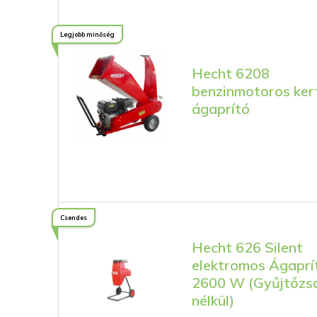
Legjobb minőség
Hecht 6208
benzinmotoros ker
ágaprító
Csendes
Hecht 626 Silent
elektromos Ágaprí
2600 W (Gyűjtőzs
nélkül)