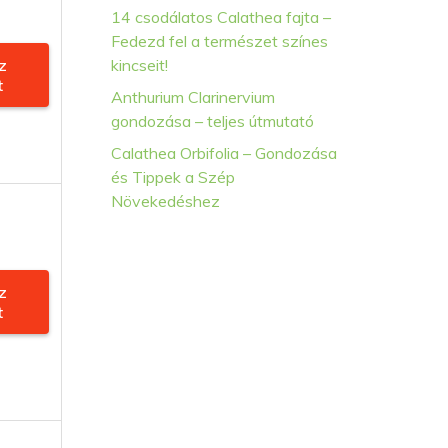
14 csodálatos Calathea fajta –
Fedezd fel a természet színes
z
kincseit!
t
Anthurium Clarinervium
gondozása – teljes útmutató
Calathea Orbifolia – Gondozása
és Tippek a Szép
Növekedéshez
z
t