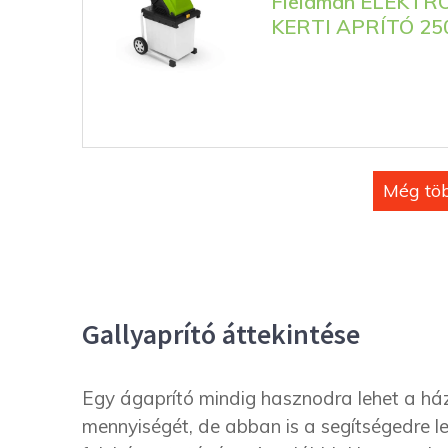
Fieldman ELEKT
KERTI APRÍTÓ 25
Még töb
Gallyaprító áttekintése
Egy ágaprító mindig hasznodra lehet a ház
mennyiségét, de abban is a segítségedre le