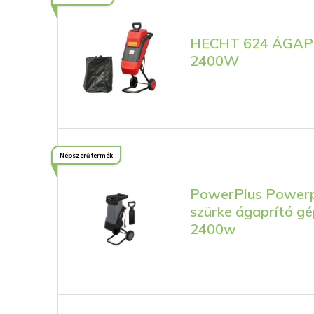
HECHT 624 ÁGAP
2400W
Népszerű termék
PowerPlus Powerp
szürke ágaprító g
2400w