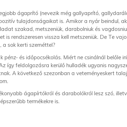
egjobb ágaprító (nevezik még gallyaprító, gallydarál
pozitív tulajdonságaikat is. Amikor a nyár beindul, a
eladat szakad, metszeniük, darabolniuk és vagdosniuk
et is rendszeresen vissza kell metszeniük. De Te vajo
 a sok kerti szeméttel?
k pénz- és időpocsékolás. Miért ne csinálnál belőle i
z így feldolgozásra kerülő hulladék ugyanis nagysze
nak. A következő szezonban a veteményeskert tala
lom.
konyabb ágapírtókról és darabolókról lesz szó, illet
népszerűbb termékekre is.