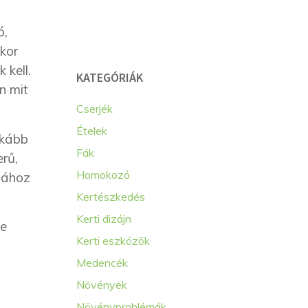
ó,
kkor
 kell.
KATEGÓRIÁK
n mit
Cserjék
Ételek
nkább
Fák
rű,
Homokozó
jához
Kertészkedés
Kerti dizájn
ve
Kerti eszközök
Medencék
Növények
Növényproblémák