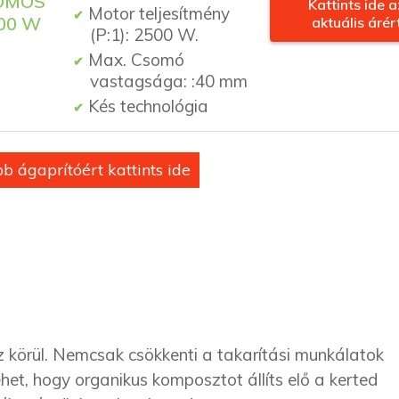
ROMOS
Kattints ide a
Motor teljesítmény
00 W
aktuális árér
(P:1): 2500 W.
Max. Csomó
vastagsága: :40 mm
Kés technológia
b ágaprítóért kattints ide
 körül. Nemcsak csökkenti a takarítási munkálatok
het, hogy organikus komposztot állíts elő a kerted