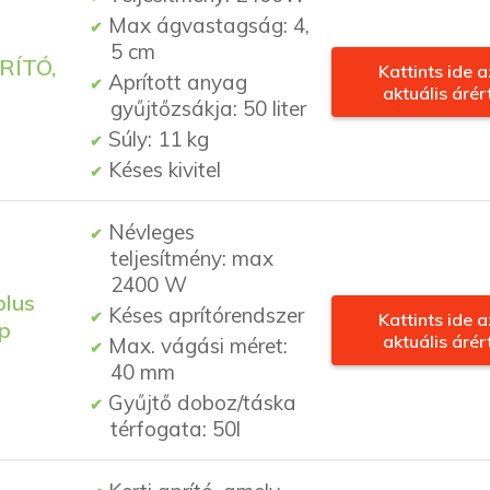
Max ágvastagság: 4,
5 cm
RÍTÓ,
Kattints ide a
Aprított anyag
aktuális árér
gyűjtőzsákja: 50 liter
Súly: 11 kg
Késes kivitel
Névleges
teljesítmény: max
2400 W
lus
Késes aprítórendszer
Kattints ide a
ép
aktuális árér
Max. vágási méret:
40 mm
Gyűjtő doboz/táska
térfogata: 50l