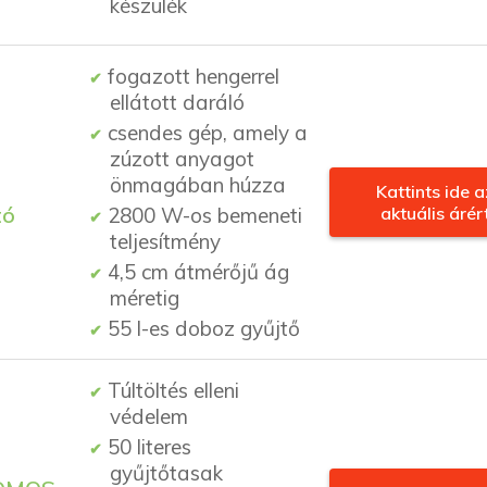
készülék
fogazott hengerrel
ellátott daráló
csendes gép, amely a
zúzott anyagot
önmagában húzza
Kattints ide a
tó
2800 W-os bemeneti
aktuális árér
teljesítmény
4,5 cm átmérőjű ág
méretig
55 l-es doboz gyűjtő
Túltöltés elleni
védelem
50 literes
gyűjtőtasak