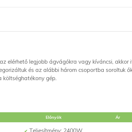
z elérhető legjobb ágvágókra vagy kíváncsi, akkor i
egorizáltuk és az alábbi három csoportba soroltuk ők
 a költséghatékony gép.
Előnyök
Ár
Teljesítmény: 2400W