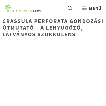
Kilépés
MENÜ
a
tartalomba
CRASSULA PERFORATA GONDOZÁSI
ÚTMUTATÓ – A LENYŰGÖZŐ,
LÁTVÁNYOS SZUKKULENS