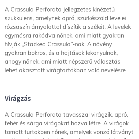
A Crassula Perforata jellegzetes kinézetű
szukkulens, amelynek apró, szürkészöld levelei
rózsaszín árnyalattal díszítik a széleit. A levelek
egymásra rakódva nőnek, ami miatt gyakran
hívják „Stacked Crassula”-nak. A növény
gyakran bokros, és a hajtások lekonyulnak,
ahogy nőnek, ami miatt népszerű választás
lehet akasztott virágtartókban való nevelésre.
Virágzás
A Crassula Perforata tavasszal virágzik, apró,
fehér és sárga virágokat hozva létre. A virágok
tömött fürtökben nőnek, amelyek vonzó látványt