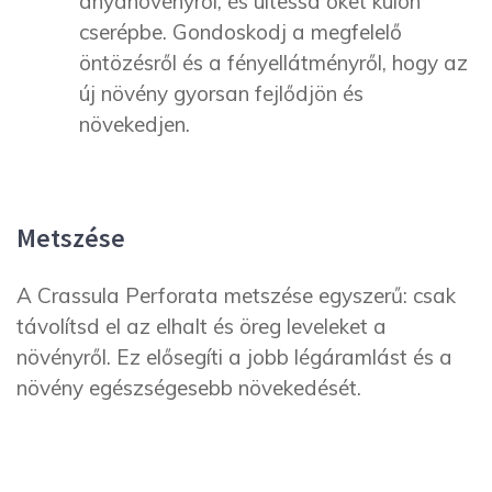
anyanövényről, és ültessd őket külön
cserépbe. Gondoskodj a megfelelő
öntözésről és a fényellátményről, hogy az
új növény gyorsan fejlődjön és
növekedjen.
Metszése
A Crassula Perforata metszése egyszerű: csak
távolítsd el az elhalt és öreg leveleket a
növényről. Ez elősegíti a jobb légáramlást és a
növény egészségesebb növekedését.