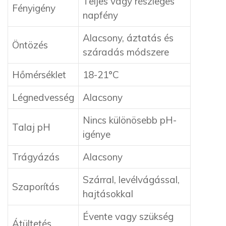
Teljes vagy részleges
Fényigény
napfény
Alacsony, áztatás és
Öntözés
száradás módszere
Hőmérséklet
18-21°C
Légnedvesség
Alacsony
Nincs különösebb pH-
Talaj pH
igénye
Trágyázás
Alacsony
Szárral, levélvágással,
Szaporítás
hajtásokkal
Évente vagy szükség
Átültetés