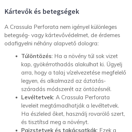
Kártevők és betegségek
A Crassula Perforata nem igényel különleges
betegség- vagy kártevővédelmet, de érdemes
odafigyelni néhány alapvető dologra:
Túlöntözés
: Ha a növény túl sok vizet
kap, gyökérrothadás alakulhat ki. Ügyelj
arra, hogy a talaj vízelvezetése megfelelő
legyen, és alkalmazd az áztatás-
száradás módszerét az öntözésnél.
Levéltetvek
: A Crassula Perforata
leveleit megtámadhatják a levéltetvek.
Ha észleled őket, használj rovarölő szert,
és tisztítsd meg a növényt.
Pajzstetvek és takácsatkák
: Ezek a