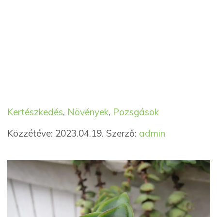
Kategória
Címkék
Kertészkedés
,
Növények
,
Pozsgások
Közzétéve: 2023.04.19.
Szerző:
admin