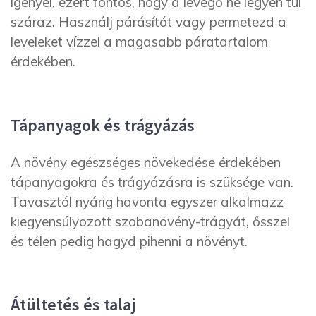
igényel, ezért fontos, hogy a levegő ne legyen túl
száraz. Használj párásítót vagy permetezd a
leveleket vízzel a magasabb páratartalom
érdekében.
Tápanyagok és trágyázás
A növény egészséges növekedése érdekében
tápanyagokra és trágyázásra is szüksége van.
Tavasztól nyárig havonta egyszer alkalmazz
kiegyensúlyozott szobanövény-trágyát, ősszel
és télen pedig hagyd pihenni a növényt.
Átültetés és talaj