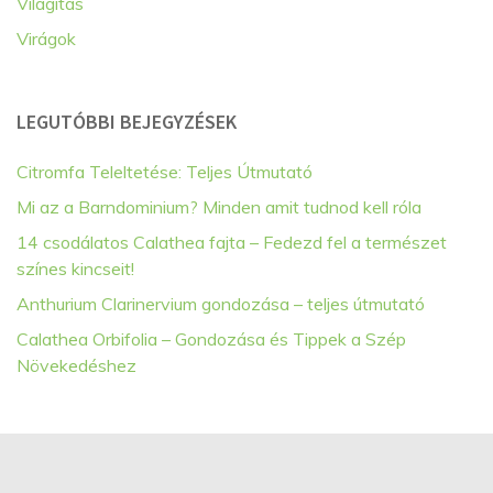
Világítás
Virágok
LEGUTÓBBI BEJEGYZÉSEK
Citromfa Teleltetése: Teljes Útmutató
Mi az a Barndominium? Minden amit tudnod kell róla
14 csodálatos Calathea fajta – Fedezd fel a természet
színes kincseit!
Anthurium Clarinervium gondozása – teljes útmutató
Calathea Orbifolia – Gondozása és Tippek a Szép
Növekedéshez