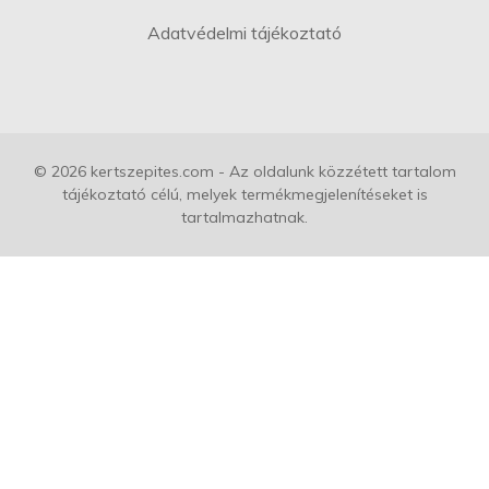
Adatvédelmi tájékoztató
© 2026 kertszepites.com - Az oldalunk közzétett tartalom
tájékoztató célú, melyek termékmegjelenítéseket is
tartalmazhatnak.