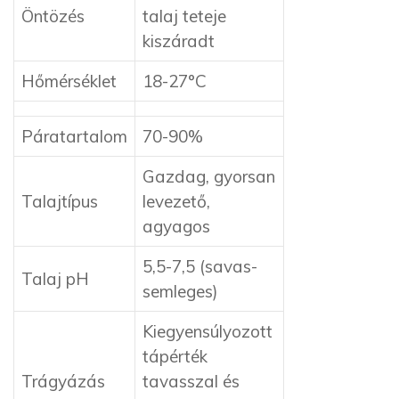
Öntözés
talaj teteje
kiszáradt
Hőmérséklet
18-27°C
Páratartalom
70-90%
Gazdag, gyorsan
Talajtípus
levezető,
agyagos
5,5-7,5 (savas-
Talaj pH
semleges)
Kiegyensúlyozott
tápérték
Trágyázás
tavasszal és