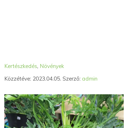
Kategória
Címkék
Kertészkedés
,
Növények
Közzétéve: 2023.04.05.
Szerző:
admin