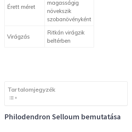
magasságig
Érett méret
növekszik
szobanövényként
Ritkán virágzik
Virágzás
beltérben
Tartalomjegyzék
Philodendron Selloum bemutatása