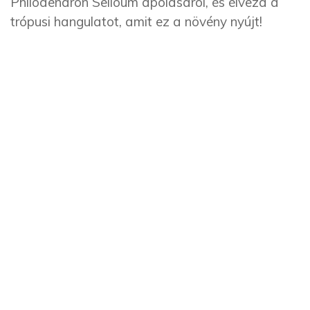
Philodendron Selloum ápolásáról, és élvezd a
trópusi hangulatot, amit ez a növény nyújt!