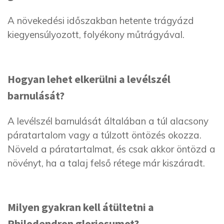
A növekedési időszakban hetente trágyázd
kiegyensúlyozott, folyékony műtrágyával.
Hogyan lehet elkerülni a levélszél
barnulását?
A levélszél barnulását általában a túl alacsony
páratartalom vagy a túlzott öntözés okozza.
Növeld a páratartalmat, és csak akkor öntözd a
növényt, ha a talaj felső rétege már kiszáradt.
Milyen gyakran kell átültetni a
Philodendron gloriosumot?