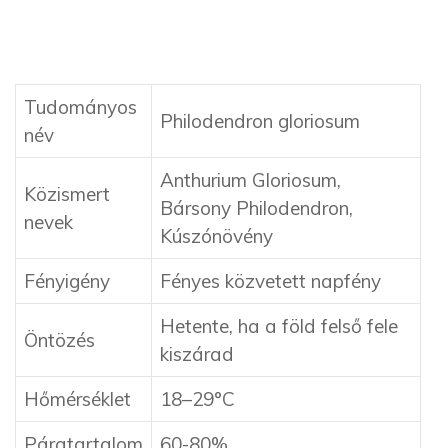
Tudományos
Philodendron gloriosum
név
Anthurium Gloriosum,
Közismert
Bársony Philodendron,
nevek
Kúszónövény
Fényigény
Fényes közvetett napfény
Hetente, ha a föld felső fele
Öntözés
kiszárad
Hőmérséklet
18–29°C
Páratartalom
60-80%