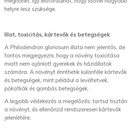
megnőhet, így előfordulhat, hogy idővel nagyobb
helyre lesz szüksége.
Illat, toxicitás, kártevők és betegségek
A Philodendron gloriosum illata nem jelentős, de
fontos megjegyezni, hogy a növény toxicitása
miatt nem ajánlott gyerekek és háziállatok
számára. A növényt érinthetik különféle kártevők
és betegségek, mint például a levéltetvek,
pókatkák és gombás betegségek.
A legjobb védekezés a megelőzés: tartsd tisztán
a növényt, és ellenőrizd rendszeresen kártevők
jelenlétére.