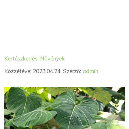
Kategória
Címkék
Kertészkedés
,
Növények
Közzétéve: 2023.04.24.
Szerző:
admin