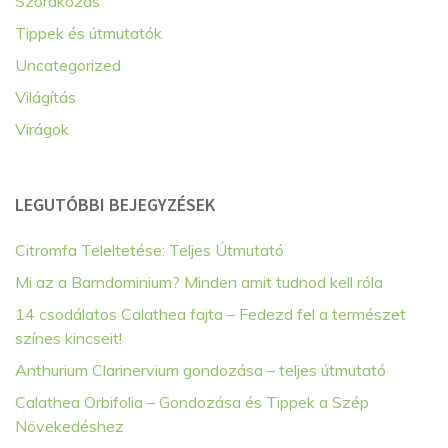
Szórakozás
Tippek és útmutatók
Uncategorized
Világítás
Virágok
LEGUTÓBBI BEJEGYZÉSEK
Citromfa Teleltetése: Teljes Útmutató
Mi az a Barndominium? Minden amit tudnod kell róla
14 csodálatos Calathea fajta – Fedezd fel a természet
színes kincseit!
Anthurium Clarinervium gondozása – teljes útmutató
Calathea Orbifolia – Gondozása és Tippek a Szép
Növekedéshez