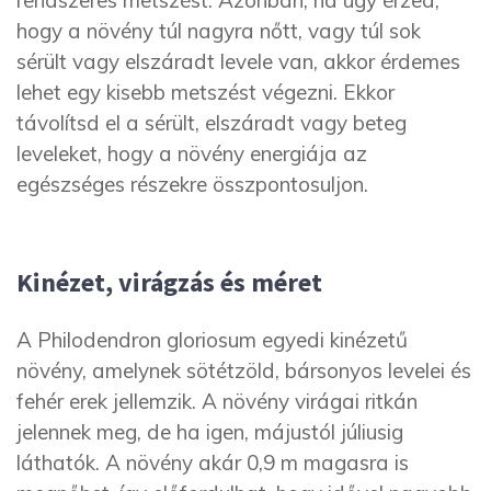
rendszeres metszést. Azonban, ha úgy érzed,
hogy a növény túl nagyra nőtt, vagy túl sok
sérült vagy elszáradt levele van, akkor érdemes
lehet egy kisebb metszést végezni. Ekkor
távolítsd el a sérült, elszáradt vagy beteg
leveleket, hogy a növény energiája az
egészséges részekre összpontosuljon.
Kinézet, virágzás és méret
A Philodendron gloriosum egyedi kinézetű
növény, amelynek sötétzöld, bársonyos levelei és
fehér erek jellemzik. A növény virágai ritkán
jelennek meg, de ha igen, májustól júliusig
láthatók. A növény akár 0,9 m magasra is