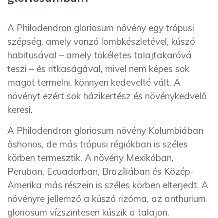
A Philodendron gloriosum növény egy trópusi
szépség, amely vonzó lombkészletével, kúszó
habitusával – amely tökéletes talajtakaróvá
teszi – és ritkaságával, mivel nem képes sok
magot termelni, könnyen kedevelté vált. A
növényt ezért sok házikertész és növénykedvelő
keresi.
A Philodendron gloriosum növény Kolumbiában
őshonos, de más trópusi régiókban is széles
körben termesztik. A növény Mexikóban,
Peruban, Ecuadorban, Brazíliában és Közép-
Amerika más részein is széles körben elterjedt. A
növényre jellemző a kúszó rizóma, az anthurium
gloriosum vízszintesen kúszik a talajon.