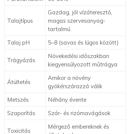
Gazdag, jól vízáteresztő,
Talajtípus
magas szervesanyag-
tartalmú
Talaj pH
5–8 (savas és lúgos között)
Növekedési időszakban
Trágyázás
kiegyensúlyozott műtrágya
Amikor a növény
Átültetés
gyökérszárazzá válik
Metszés
Néhány évente
Szaporítás
Szár- és rizómavágások
Mérgező embereknek és
Toxicitás