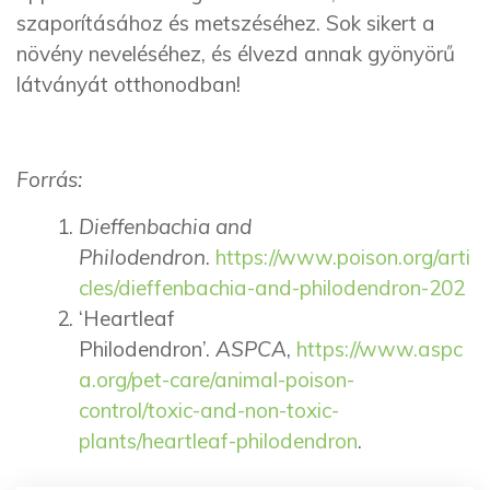
szaporításához és metszéséhez. Sok sikert a
növény neveléséhez, és élvezd annak gyönyörű
látványát otthonodban!
Forrás:
Dieffenbachia and
Philodendron
.
https://www.poison.org/arti
cles/dieffenbachia-and-philodendron-202
‘Heartleaf
Philodendron’.
ASPCA
,
https://www.aspc
a.org/pet-care/animal-poison-
control/toxic-and-non-toxic-
plants/heartleaf-philodendron
.