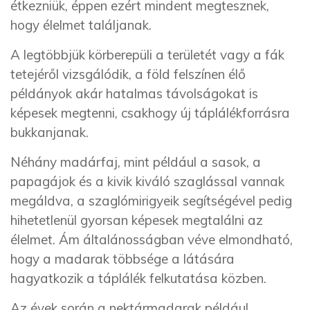
étkezniük, éppen ezért mindent megtesznek,
hogy élelmet találjanak.
A legtöbbjük körberepüli a területét vagy a fák
tetejéről vizsgálódik, a föld felszínen élő
példányok akár hatalmas távolságokat is
képesek megtenni, csakhogy új táplálékforrásra
bukkanjanak.
Néhány madárfaj, mint például a sasok, a
papagájok és a kivik kiváló szaglással vannak
megáldva, a szaglómirigyeik segítségével pedig
hihetetlenül gyorsan képesek megtalálni az
élelmet. Ám általánosságban véve elmondható,
hogy a madarak többsége a látására
hagyatkozik a táplálék felkutatása közben.
Az évek során a nektármadarak például