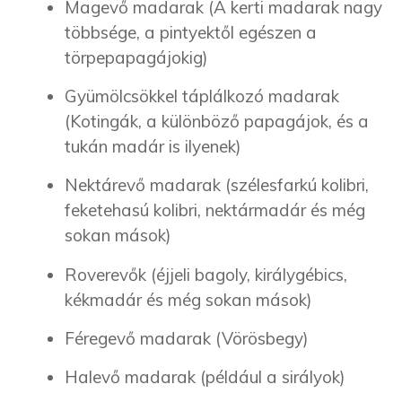
Magevő madarak (A kerti madarak nagy
többsége, a pintyektől egészen a
törpepapagájokig)
Gyümölcsökkel táplálkozó madarak
(Kotingák, a különböző papagájok, és a
tukán madár is ilyenek)
Nektárevő madarak (szélesfarkú kolibri,
feketehasú kolibri, nektármadár és még
sokan mások)
Roverevők (éjjeli bagoly, királygébics,
kékmadár és még sokan mások)
Féregevő madarak (Vörösbegy)
Halevő madarak (például a sirályok)