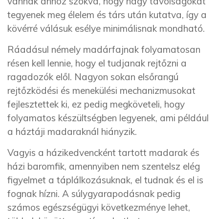
vannak ahhoz szokva, hogy nagy távolságokat
tegyenek meg élelem és társ után kutatva, így a
kövérré válásuk esélye minimálisnak mondható.
Ráadásul némely madárfajnak folyamatosan
résen kell lennie, hogy el tudjanak rejtőzni a
ragadozók elől. Nagyon sokan elsőrangú
rejtőzködési és menekülési mechanizmusokat
fejlesztettek ki, ez pedig megköveteli, hogy
folyamatos készültségben legyenek, ami például
a háztáji madaraknál hiányzik.
Vagyis a házikedvencként tartott madarak és
házi baromfik, amennyiben nem szentelsz elég
figyelmet a táplálkozásuknak, el tudnak és el is
fognak hízni. A súlygyarapodásnak pedig
számos egészségügyi következménye lehet,