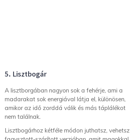
5. Lisztbogár
A lisztborgában nagyon sok a fehérje, ami a
madarakat sok energiával látja el, különösen,
amikor az idő zorddá válik és más táplálékot
nem találnak.
Lisztbogárhoz kétféle módon juthatsz, vehetsz
fagysztott-szárított verzióban, amit magokkal,