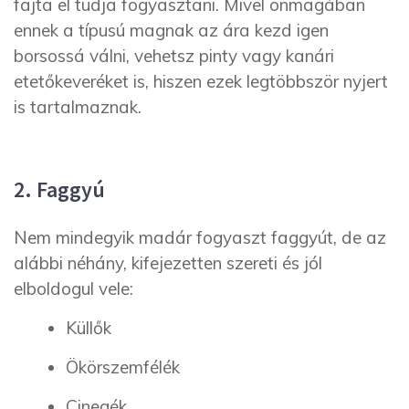
fajta el tudja fogyasztani. Mivel önmagában
ennek a típusú magnak az ára kezd igen
borsossá válni, vehetsz pinty vagy kanári
etetőkeveréket is, hiszen ezek legtöbbször nyjert
is tartalmaznak.
2. Faggyú
Nem mindegyik madár fogyaszt faggyút, de az
alábbi néhány, kifejezetten szereti és jól
elboldogul vele:
Küllők
Ökörszemfélék
Cinegék