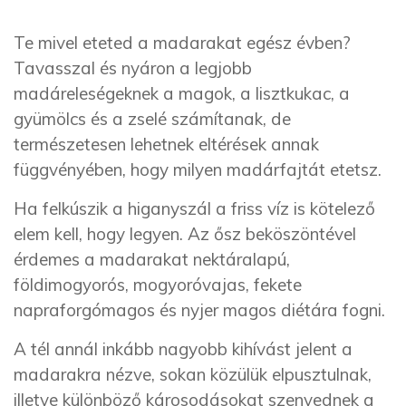
Te mivel eteted a madarakat egész évben?
Tavasszal és nyáron a legjobb
madáreleségeknek a magok, a lisztkukac, a
gyümölcs és a zselé számítanak, de
természetesen lehetnek eltérések annak
függvényében, hogy milyen madárfajtát etetsz.
Ha felkúszik a higanyszál a friss víz is kötelező
elem kell, hogy legyen. Az ősz beköszöntével
érdemes a madarakat nektáralapú,
földimogyorós, mogyoróvajas, fekete
napraforgómagos és nyjer magos diétára fogni.
A tél annál inkább nagyobb kihívást jelent a
madarakra nézve, sokan közülük elpusztulnak,
illetve különböző károsodásokat szenvednek a