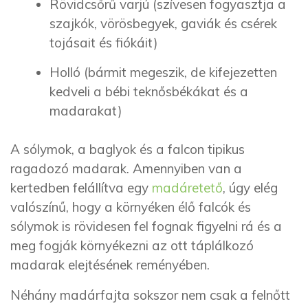
Rövidcsőrű varjú (szívesen fogyasztja a
szajkók, vörösbegyek, gaviák és csérek
tojásait és fiókáit)
Holló (bármit megeszik, de kifejezetten
kedveli a bébi teknősbékákat és a
madarakat)
A sólymok, a baglyok és a falcon tipikus
ragadozó madarak. Amennyiben van a
kertedben felállítva egy
madáretető
, úgy elég
valószínű, hogy a környéken élő falcók és
sólymok is rövidesen fel fognak figyelni rá és a
meg fogják környékezni az ott táplálkozó
madarak elejtésének reményében.
Néhány madárfajta sokszor nem csak a felnőtt