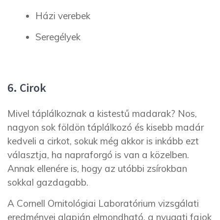
Házi verebek
Seregélyek
6. Cirok
Mivel táplálkoznak a kistestű madarak? Nos,
nagyon sok földön táplálkozó és kisebb madár
kedveli a cirkot, sokuk még akkor is inkább ezt
választja, ha napraforgó is van a közelben.
Annak ellenére is, hogy az utóbbi zsírokban
sokkal gazdagabb.
A Cornell Ornitológiai Laboratórium vizsgálati
eredményei alapján elmondható, a nyugati fajok