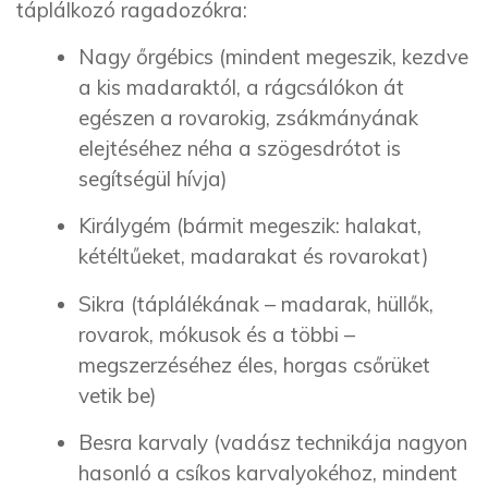
táplálkozó ragadozókra:
Nagy őrgébics (mindent megeszik, kezdve
a kis madaraktól, a rágcsálókon át
egészen a rovarokig, zsákmányának
elejtéséhez néha a szögesdrótot is
segítségül hívja)
Királygém (bármit megeszik: halakat,
kétéltűeket, madarakat és rovarokat)
Sikra (táplálékának – madarak, hüllők,
rovarok, mókusok és a többi –
megszerzéséhez éles, horgas csőrüket
vetik be)
Besra karvaly (vadász technikája nagyon
hasonló a csíkos karvalyokéhoz, mindent