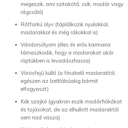
megeszik, ami szitakötő, csík, madár vagy
rágcsáló)
Rőtfarkú ölyv (táplálkozik nyulakkal,
madarakkal és még rákokkal is)
Vándorsólyom (éles és erős karmaira
támaszkodik, hogy a madarakat akár
röptükben is levadászhassa)
Vörösfejű küllő (a fészkelő madaraktól,
egészen az ízeltlábúakig bármit
elfogyaszt)
Kék szajkó (gyakran eszik madárfiókákat
és tojásokat, de az elhullott madaraktól
sem riad vissza)