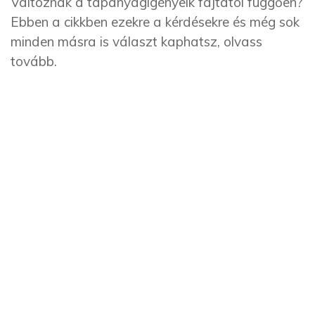
Változnak a tápanyagigényeik fajtától függően?
Ebben a cikkben ezekre a kérdésekre és még sok
minden másra is választ kaphatsz, olvass
tovább.