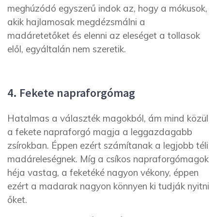
meghúzódó egyszerű indok az, hogy a mókusok,
akik hajlamosak megdézsmálni a
madáretetőket és elenni az eleséget a tollasok
elől, egyáltalán nem szeretik.
4. Fekete napraforgómag
Hatalmas a választék magokból, ám mind közül
a fekete napraforgó magja a leggazdagabb
zsírokban. Éppen ezért számítanak a legjobb téli
madáreleségnek. Míg a csíkos napraforgómagok
héja vastag, a feketéké nagyon vékony, éppen
ezért a madarak nagyon könnyen ki tudják nyitni
őket.