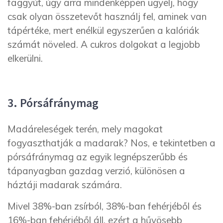
faggyút, úgy arra mindenképpen ügyelj, hogy
csak olyan összetevőt használj fel, aminek van
tápértéke, mert enélkül egyszerűen a kalóriák
számát növeled. A cukros dolgokat a legjobb
elkerülni.
3. Pórsáfránymag
Madáreleségek terén, mely magokat
fogyaszthatják a madarak? Nos, e tekintetben a
pórsáfránymag az egyik legnépszerűbb és
tápanyagban gazdag verzió, különösen a
háztáji madarak számára.
Mivel 38%-ban zsírból, 38%-ban fehérjéből és
16%-ban fehérjéből áll, ezért a hűvösebb