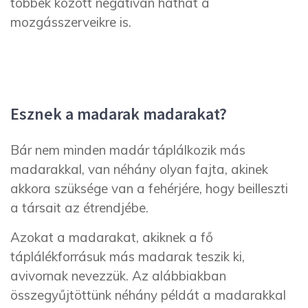
többek között negatívan hathat a
mozgásszerveikre is.
Esznek a madarak madarakat?
Bár nem minden madár táplálkozik más
madarakkal, van néhány olyan fajta, akinek
akkora szüksége van a fehérjére, hogy beilleszti
a társait az étrendjébe.
Azokat a madarakat, akiknek a fő
táplálékforrásuk más madarak teszik ki,
avivornak nevezzük. Az alábbiakban
összegyűjtöttünk néhány példát a madarakkal