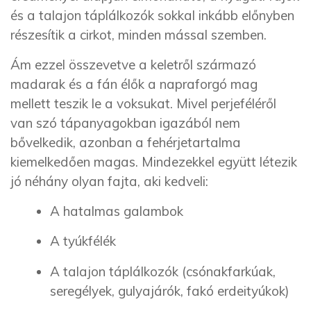
és a talajon táplálkozók sokkal inkább előnyben
részesítik a cirkot, minden mással szemben.
Ám ezzel összevetve a keletről származó
madarak és a fán élők a napraforgó mag
mellett teszik le a voksukat. Mivel perjeféléről
van szó tápanyagokban igazából nem
bővelkedik, azonban a fehérjetartalma
kiemelkedően magas. Mindezekkel együtt létezik
jó néhány olyan fajta, aki kedveli:
A hatalmas galambok
A tyúkfélék
A talajon táplálkozók (csónakfarkúak,
seregélyek, gulyajárók, fakó erdeityúkok)