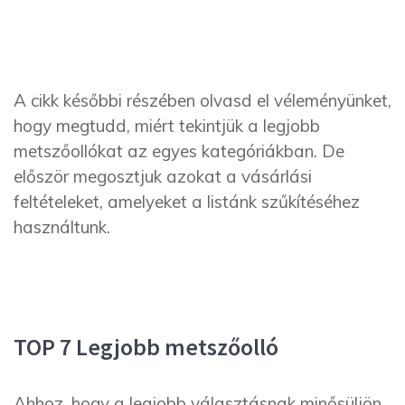
A cikk későbbi részében olvasd el véleményünket,
hogy megtudd, miért tekintjük a legjobb
metszőollókat az egyes kategóriákban. De
először megosztjuk azokat a vásárlási
feltételeket, amelyeket a listánk szűkítéséhez
használtunk.
TOP 7 Legjobb metszőolló
Ahhoz, hogy a legjobb választásnak minősüljön,