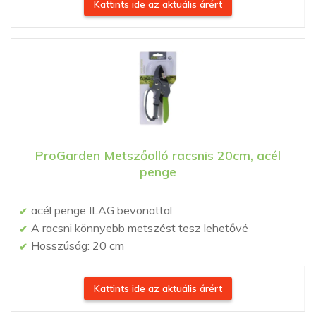
Kattints ide az aktuális árért
ProGarden Metszőolló racsnis 20cm, acél
penge
acél penge ILAG bevonattal
A racsni könnyebb metszést tesz lehetővé
Hosszúság: 20 cm
Kattints ide az aktuális árért