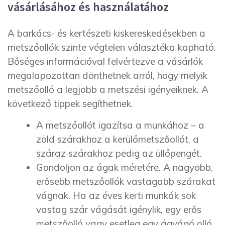
vásárlásához és használatához
A barkács- és kertészeti kiskereskedésekben a
metszőollók szinte végtelen választéka kapható.
Bőséges információval felvértezve a vásárlók
megalapozottan dönthetnek arról, hogy melyik
metszőolló a legjobb a metszési igényeiknek. A
következő tippek segíthetnek.
A metszőollót igazítsa a munkához – a
zöld szárakhoz a kerülőmetszőollót, a
száraz szárakhoz pedig az üllőpengét.
Gondoljon az ágak méretére. A nagyobb,
erősebb metszőollók vastagabb szárakat
vágnak. Ha az éves kerti munkák sok
vastag szár vágását igénylik, egy erős
metszőolló vagy esetleg egy ágvágó olló