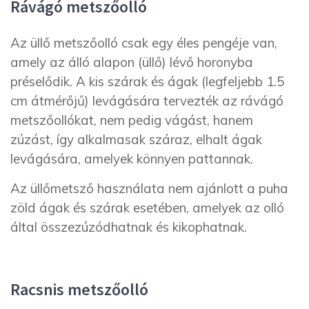
Rávágó metszőolló
Az üllő metszőolló csak egy éles pengéje van,
amely az álló alapon (üllő) lévő horonyba
préselődik. A kis szárak és ágak (legfeljebb 1.5
cm átmérőjű) levágására tervezték az rávágó
metszőollókat, nem pedig vágást, hanem
zúzást, így alkalmasak száraz, elhalt ágak
levágására, amelyek könnyen pattannak.
Az üllőmetsző használata nem ajánlott a puha
zöld ágak és szárak esetében, amelyek az olló
által összezúzódhatnak és kikophatnak.
Racsnis metszőolló