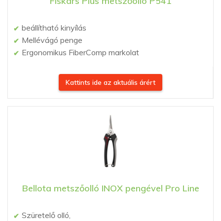
Fiskars Plus metszőolló P541
beállítható kinyílás
Mellévágó penge
Ergonomikus FiberComp markolat
Kattints ide az aktuális árért
Bellota metszőolló INOX pengével Pro Line
Szüretelő olló,