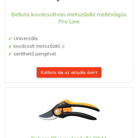
Bellota kovácsoltvas metszőolló mellévágós
Pro Line
Univerzális
kovácsolt metszőolló, c
serélhető pengével.
Kattints ide az aktuális árért