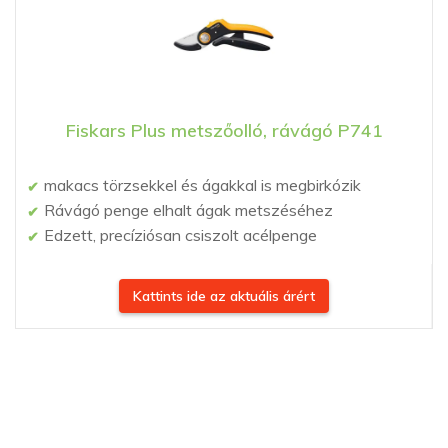
Fiskars Plus metszőolló, rávágó P741
makacs törzsekkel és ágakkal is megbirkózik
Rávágó penge elhalt ágak metszéséhez
Edzett, precíziósan csiszolt acélpenge
Kattints ide az aktuális árért