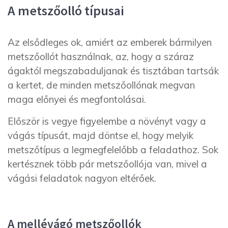
A metszőolló típusai
Az elsődleges ok, amiért az emberek bármilyen
metszőollót használnak, az, hogy a száraz
ágaktól megszabaduljanak és tisztában tartsák
a kertet, de minden metszőollónak megvan
maga előnyei és megfontolásai.
Először is vegye figyelembe a növényt vagy a
vágás típusát, majd döntse el, hogy melyik
metszőtípus a legmegfelelőbb a feladathoz. Sok
kertésznek több pár metszőollója van, mivel a
vágási feladatok nagyon eltérőek.
A mellévágó metszőollók