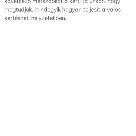
következő metszőollót a kerti tájunkon, hogy
megtudjuk, mindegyik hogyan teljesít a valós
kertészeti helyzetekben.