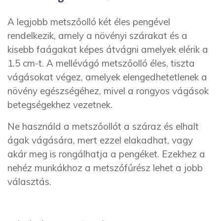
A legjobb metszőolló két éles pengével
rendelkezik, amely a növényi szárakat és a
kisebb faágakat képes átvágni amelyek elérik a
1.5 cm-t. A mellévágó metszőolló éles, tiszta
vágásokat végez, amelyek elengedhetetlenek a
növény egészségéhez, mivel a rongyos vágások
betegségekhez vezetnek.
Ne használd a metszőollót a száraz és elhalt
ágak vágására, mert ezzel elakadhat, vagy
akár meg is rongálhatja a pengéket. Ezekhez a
nehéz munkákhoz a metszőfűrész lehet a jobb
választás.