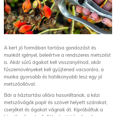
A kert jó formában tartása gondozást és
munkát igényel, beleértve a rendszeres metszést
is. Akár sűrű ágakat kell visszanyírnod, akár
fűszernövényeket kell gyűjtened vacsorára, a
munka gyorsabb és hatékonyabb lesz egy jó
metszőollóval.
Bár a háztartási ollóra hasonlítanak, a kézi
metszővágók papír és szövet helyett szárakat,
cserjéket és ágakat vágnak át. Kipróbáltuk a