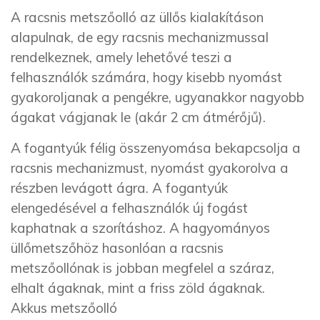
A racsnis metszőolló az üllős kialakításon
alapulnak, de egy racsnis mechanizmussal
rendelkeznek, amely lehetővé teszi a
felhasználók számára, hogy kisebb nyomást
gyakoroljanak a pengékre, ugyanakkor nagyobb
ágakat vágjanak le (akár 2 cm átmérőjű).
A fogantyúk félig összenyomása bekapcsolja a
racsnis mechanizmust, nyomást gyakorolva a
részben levágott ágra. A fogantyúk
elengedésével a felhasználók új fogást
kaphatnak a szorításhoz. A hagyományos
üllőmetszőhöz hasonlóan a racsnis
metszőollónak is jobban megfelel a száraz,
elhalt ágaknak, mint a friss zöld ágaknak.
Akkus metszőolló