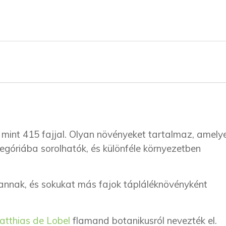
mint 415 fajjal. Olyan növényeket tartalmaz, amely
tegóriába sorolhatók, és különféle környezetben
vannak, és sokukat más fajok tápláléknövényként
atthias de Lobel
flamand botanikusról nevezték el.