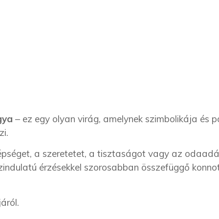
gya
– ez egy olyan virág, amelynek szimbolikája és 
i.
zépséget, a szeretetet, a tisztaságot vagy az odaadá
sszindulatú érzésekkel szorosabban összefüggő konnot
áról.