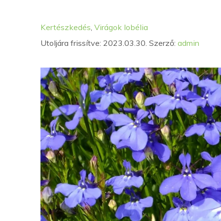
Kategória
Címkék
Kertészkedés
,
Virágok
lobélia
Utoljára frissítve: 2023.03.30.
Szerző:
admin