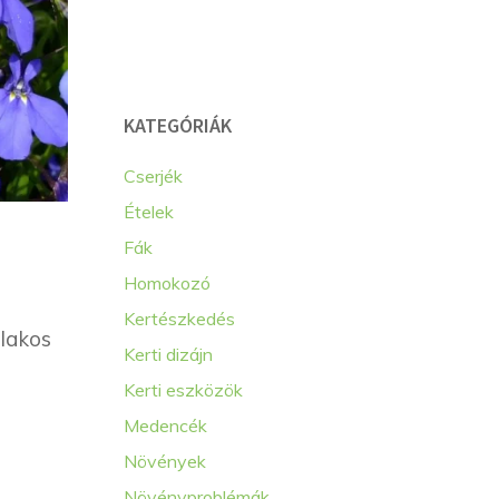
KATEGÓRIÁK
Cserjék
Ételek
Fák
Homokozó
Kertészkedés
slakos
Kerti dizájn
Kerti eszközök
Medencék
Növények
Növényproblémák