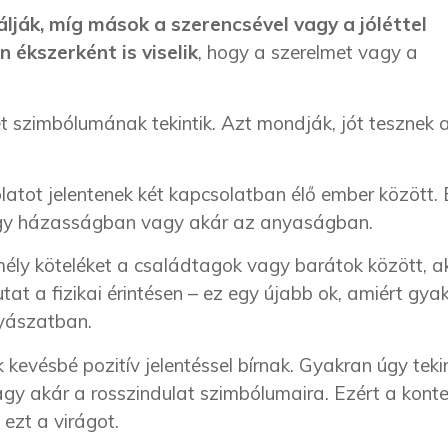
lják, míg mások a szerencsével vagy a jóléttel
 ékszerként is viselik
, hogy a szerelmet vagy a
t szimbólumának tekintik. Azt mondják, jót tesznek 
atot jelentenek két kapcsolatban élő ember között.
egy házasságban vagy akár az anyaságban.
mély köteléket a családtagok vagy barátok között, a
tat a fizikai érintésen – ez egy újabb ok, amiért gya
gyászatban.
kevésbé pozitív jelentéssel bírnak. Gyakran úgy teki
vagy akár a rosszindulat szimbólumaira. Ezért a kont
 ezt a virágot.