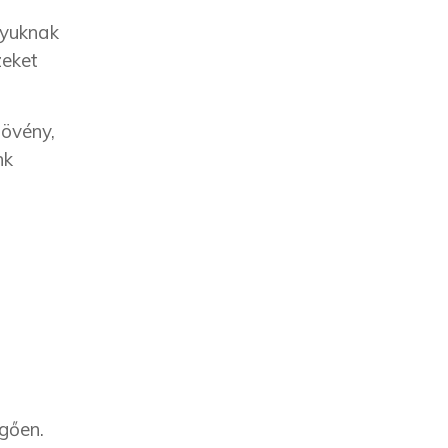
ányuknak
zeket
növény,
nk
ggően.