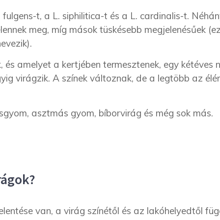
ulgens-t, a L. siphilitica-t és a L. cardinalis-t. Néh
jelennek meg, míg mások tüskésebb megjelenésűek (e
evezik).
, és amelyet a kertjében termesztenek, egy kétéves 
yig virágzik. A színek változnak, de a legtöbb az élé
ásgyom, asztmás gyom, bíborvirág és még sok más.
irágok?
entése van, a virág színétől és az lakóhelyedtől fü