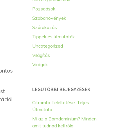
Pozsgások
Szobanövények
Szórakozás
Tippek és útmutatók
Uncategorized
Világítás
Virágok
pontos
LEGUTÓBBI BEJEGYZÉSEK
st
ációi
Citromfa Teleltetése: Teljes
Útmutató
Mi az a Barndominium? Minden
amit tudnod kell róla