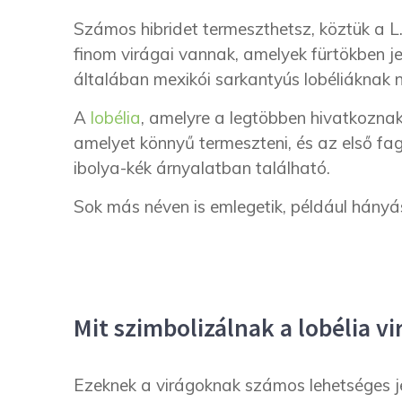
Számos hibridet termeszthetsz, köztük a L. f
finom virágai vannak, amelyek fürtökben 
általában mexikói sarkantyús lobéliáknak n
A
lobélia
, amelyre a legtöbben hivatkoznak
amelyet könnyű termeszteni, és az első fag
ibolya-kék árnyalatban található.
Sok más néven is emlegetik, például hány
Mit szimbolizálnak a lobélia v
Ezeknek a virágoknak számos lehetséges jel