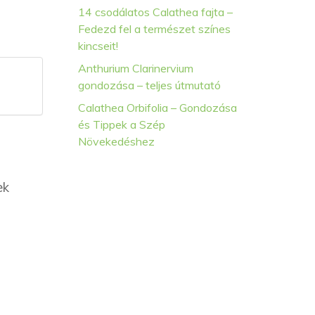
14 csodálatos Calathea fajta –
Fedezd fel a természet színes
kincseit!
Anthurium Clarinervium
gondozása – teljes útmutató
Calathea Orbifolia – Gondozása
és Tippek a Szép
Növekedéshez
ek