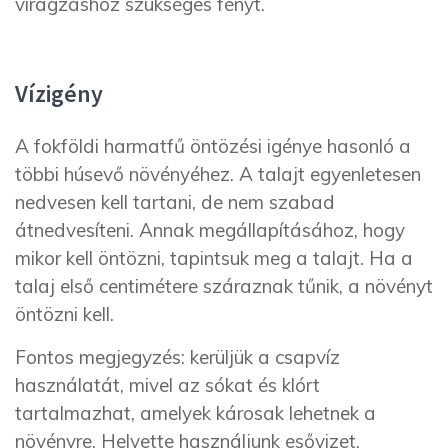
virágzáshoz szükséges fényt.
Vízigény
A fokföldi harmatfű öntözési igénye hasonló a
többi húsevő növényéhez. A talajt egyenletesen
nedvesen kell tartani, de nem szabad
átnedvesíteni. Annak megállapításához, hogy
mikor kell öntözni, tapintsuk meg a talajt. Ha a
talaj első centimétere száraznak tűnik, a növényt
öntözni kell.
Fontos megjegyzés: kerüljük a csapvíz
használatát, mivel az sókat és klórt
tartalmazhat, amelyek károsak lehetnek a
növényre. Helyette használjunk esővizet,