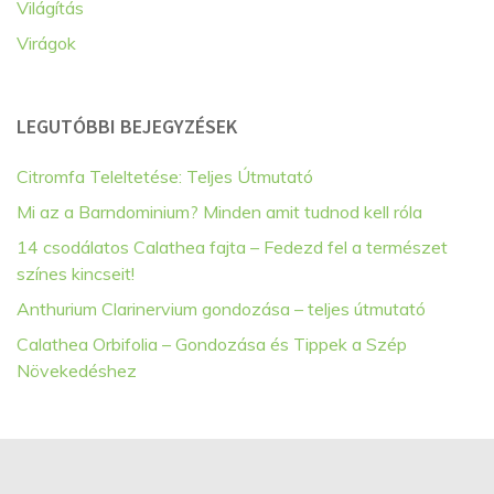
Világítás
Virágok
LEGUTÓBBI BEJEGYZÉSEK
Citromfa Teleltetése: Teljes Útmutató
Mi az a Barndominium? Minden amit tudnod kell róla
14 csodálatos Calathea fajta – Fedezd fel a természet
színes kincseit!
Anthurium Clarinervium gondozása – teljes útmutató
Calathea Orbifolia – Gondozása és Tippek a Szép
Növekedéshez