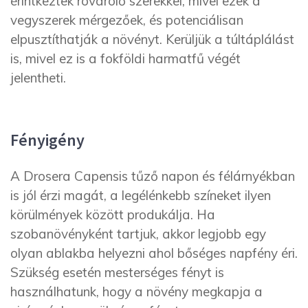
érintkeztek rovarölő szerekkel, mivel ezek a
vegyszerek mérgezőek, és potenciálisan
elpusztíthatják a növényt. Kerüljük a túltáplálást
is, mivel ez is a fokföldi harmatfű végét
jelentheti.
Fényigény
A Drosera Capensis tűző napon és félárnyékban
is jól érzi magát, a legélénkebb színeket ilyen
körülmények között produkálja. Ha
szobanövényként tartjuk, akkor legjobb egy
olyan ablakba helyezni ahol bőséges napfény éri.
Szükség esetén mesterséges fényt is
használhatunk, hogy a növény megkapja a