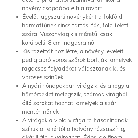
növény csapdába ejti a rovart.
Évelő, lágyszárú növényként a fokföldi
harmatfűnek nincs tartós, fás, föld feletti
szára. Viszonylag kis méretű, csak
körülbelül 8 cm magasra nő.
Kis rozettát hoz létre, a növény leveleit
pedig apró vörös szőrök borítják, amelyek
ragacsos folyadékot választanak ki, és
vöröses színűek.
A nyári hónapokban virágzik, és ahogy a
hőmérséklet melegszik, számos virágból
álló sorokat hozhat, amelyek a szár
mentén nőnek.
A virágok a viola virágaira hasonlítanak,
színük a fehértől a halvány rózsaszínig,
akár liláig is változhat. Édes, de finom