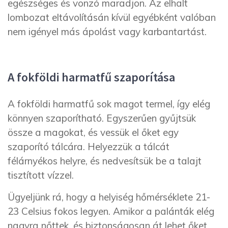
egészséges és vonzó maradjon. Az elhalt
lombozat eltávolításán kívül egyébként valóban
nem igényel más ápolást vagy karbantartást.
A fokföldi harmatfű szaporítása
A fokföldi harmatfű sok magot termel, így elég
könnyen szaporítható. Egyszerűen gyűjtsük
össze a magokat, és vessük el őket egy
szaporító tálcára. Helyezzük a tálcát
félárnyékos helyre, és nedvesítsük be a talajt
tisztított vízzel.
Ügyeljünk rá, hogy a helyiség hőmérséklete 21-
23 Celsius fokos legyen. Amikor a palánták elég
nagyra nőttek, és biztonságosan át lehet őket