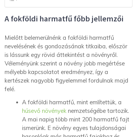
A fokföldi harmatfű főbb jellemzői
Mielőtt belemerülnénk a fokföldi harmatfű
nevelésének és gondozásának titkaiba, először
is lássunk egy rövid áttekintést a növényről.
Véleményünk szerint a növény jobb megértése
mélyebb kapcsolatot eredményez, így a
kertészek nagyobb figyelemmel fordulnak majd
felé.
A fokföldi harmatfű, mint említettük, a
húsevő növények
nemzetségébe tartozik.
A mai napig több mint 200 harmatfű fajt
ismerünk. E növény egyes tulajdonságai
hasonlóak más harmatfű fajokhoz és