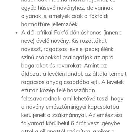
egyéb húsevő növényhez, de vannak
olyanok is, amelyek csak a fokföldi
harmatfűre jellemzőek.
A dél-afrikai Fokföldön őshonos (innen a
neve) évelő növény. Kis rozettákat
növeszt, ragacsos levelei pedig élénk
színű csápokkal csalogatják az apró
bogarakat és rovarokat. Amint az
áldozat a levélen landol, az általa termelt
ragacsos anyag csapdába ejti. A levelek
ezután közép felé hosszában
felcsavarodnak, ami lehetővé teszi, hogy
a növény emésztőmirigyei kapcsolatba
kerüljenek a zsákmánnyal. Az emésztési
folyamat körülbelül 6 órát vesz igénybe
attól a pillanattól számítva, amikor a