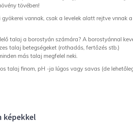
növény tövében!
 gyökerei vannak, csak a levelek alatt rejtve vnnak a
felelő talaj a borostyán számára? A borostyánnal kev
es talaj betegségeket (rothadás, fertőzés stb.)
inden más talaj megfelel neki.
s talaj finom, pH -ja lúgos vagy savas (de lehetőle
n képekkel