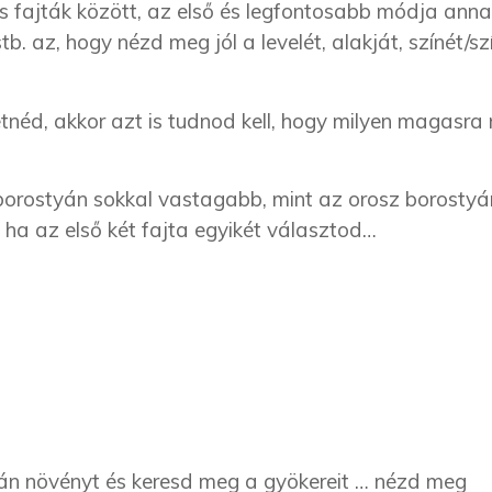
s fajták között, az első és legfontosabb módja anna
. az, hogy nézd meg jól a levelét, alakját, színét/szí
etnéd, akkor azt is tudnod kell, hogy milyen magasra
 borostyán sokkal vastagabb, mint az orosz borostyá
b, ha az első két fajta egyikét választod…
án növényt és keresd meg a gyökereit … nézd meg