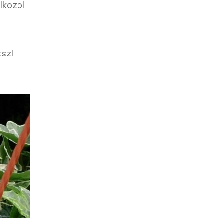
lkozol
tsz!