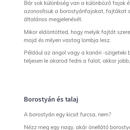
Bár sok különbség van a különböző fajok é
azonosítsuk a borostyánfajokat, fajtákat stb
általános megjelenését.
Mikor eldöntötted, hogy melyik fajtát szer
majd és milyen vastag lombja lesz.
Például az angol vagy a kanári -szigeteki
teljesen le akarod fedni a falat, akkor job
Borostyán és talaj
A borostyán egy kicsit furcsa, nem?
Nézz meg egy nagy, akár önellátó borosty