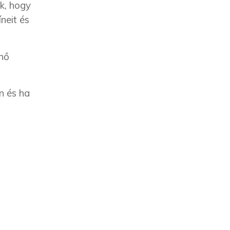
k, hogy
neit és
 nő
n és ha