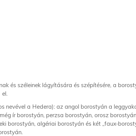
nak és széleinek lágyítására és szépítésére, a boros
 el.
s nevével a Hedera): az angol borostyán a leggyako
 még ír borostyán, perzsa borostyán, orosz borostyá
eki borostyán, algériai borostyán és két „faux-boros
borostyán.