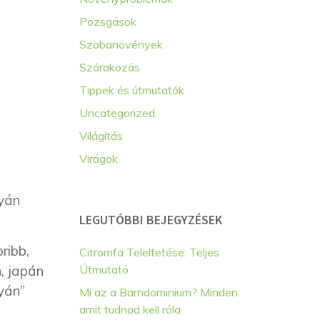
Pozsgások
Szobanövények
Szórakozás
Tippek és útmutatók
Uncategorized
Világítás
Virágok
tyán
LEGUTÓBBI BEJEGYZÉSEK
ribb,
Citromfa Teleltetése: Teljes
Útmutató
n, japán
tyán”
Mi az a Barndominium? Minden
amit tudnod kell róla