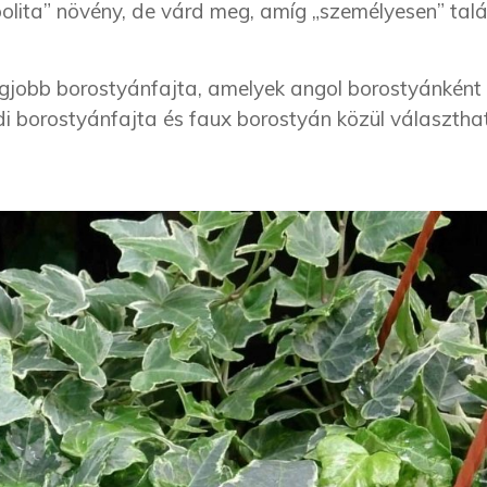
lita” növény, de várd meg, amíg „személyesen” talá
legjobb borostyánfajta, amelyek angol borostyánként
di borostyánfajta és faux borostyán közül választha