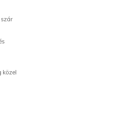
 szár
és
g közel