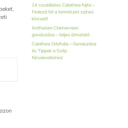
14 csodálatos Calathea fajta –
peket,
Fedezd fel a természet színes
eti
kincseit!
Anthurium Clarinervium
gondozása – teljes útmutató
Calathea Orbifolia – Gondozása
és Tippek a Szép
Növekedéshez
 azon