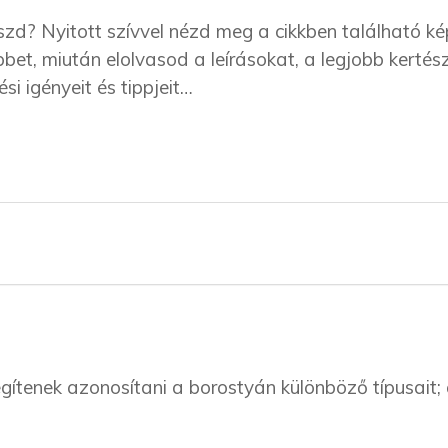
zd? Nyitott szívvel nézd meg a cikkben található ké
et, miután elolvasod a leírásokat, a legjobb kertész
si igényeit és tippjeit…
gítenek azonosítani a borostyán különböző típusait;