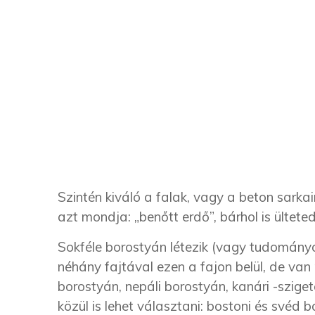
Szintén kiváló a falak, vagy a beton sarkai
azt mondja: „benőtt erdő”, bárhol is ülteted
Sokféle borostyán létezik (vagy tudományo
néhány fajtával ezen a fajon belül, de van
borostyán, nepáli borostyán, kanári -sziget
közül is lehet választani: bostoni és svéd 