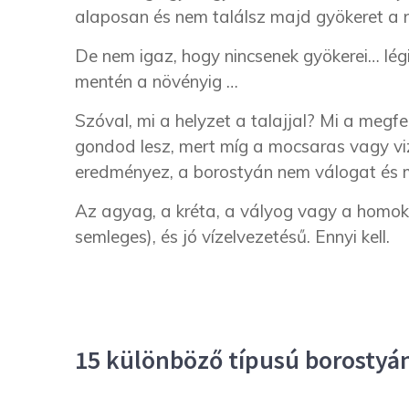
alaposan és nem találsz majd gyökeret a 
De nem igaz, hogy nincsenek gyökerei… légi
mentén a növényig …
Szóval, mi a helyzet a talajjal? Mi a meg
gondod lesz, mert míg a mocsaras vagy viz
eredményez, a borostyán nem válogat és m
Az agyag, a kréta, a vályog vagy a homoko
semleges), és jó vízelvezetésű. Ennyi kell.
15 különböző típusú borostyá