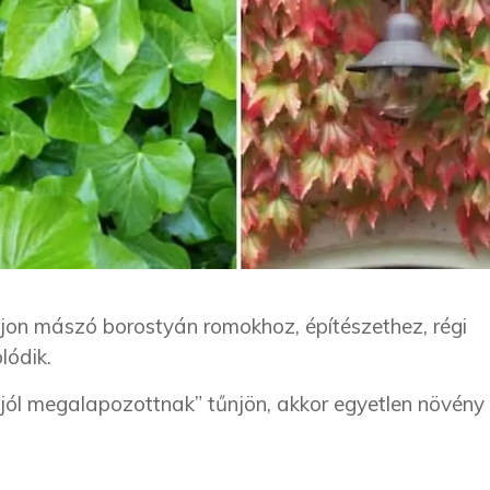
jon mászó borostyán romokhoz, építészethez, régi
lódik.
„jól megalapozottnak” tűnjön, akkor egyetlen növény