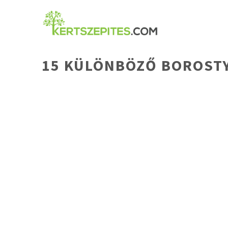
Kilépés
a
tartalomba
15 KÜLÖNBÖZŐ BOROSTYÁ