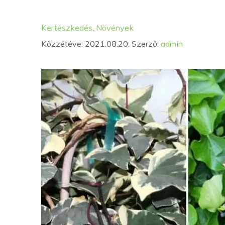
Kategória
Címkék
Kertészkedés
,
Növények
Közzétéve: 2021.08.20.
Szerző:
admin