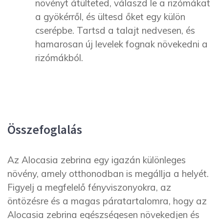
növényt átülteted, válaszd le a rizómákat
a gyökérről, és ültesd őket egy külön
cserépbe. Tartsd a talajt nedvesen, és
hamarosan új levelek fognak növekedni a
rizómákból.
Összefoglalás
Az Alocasia zebrina egy igazán különleges
növény, amely otthonodban is megállja a helyét.
Figyelj a megfelelő fényviszonyokra, az
öntözésre és a magas páratartalomra, hogy az
Alocasia zebrina egészségesen növekedjen és