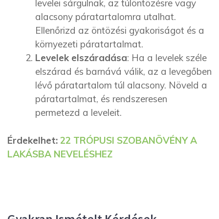
levelei sárgulnak, az túlöntözésre vagy
alacsony páratartalomra utalhat.
Ellenőrizd az öntözési gyakoriságot és a
környezeti páratartalmat.
Levelek elszáradása
: Ha a levelek széle
elszárad és barnává válik, az a levegőben
lévő páratartalom túl alacsony. Növeld a
páratartalmat, és rendszeresen
permetezd a leveleit.
Érdekelhet:
22 TRÓPUSI SZOBANÖVÉNY A
LAKÁSBA NEVELÉSHEZ
Gyakran Ismételt Kérdések