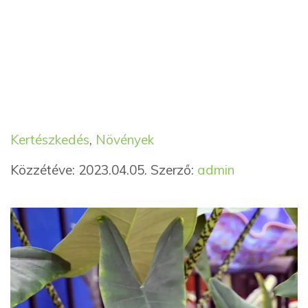
Kategória
Címkék
Kertészkedés
,
Növények
Közzétéve: 2023.04.05.
Szerző:
admin