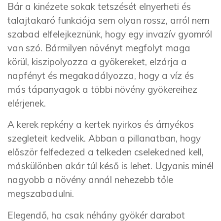
Bár a kinézete sokak tetszését elnyerheti és
talajtakaró funkciója sem olyan rossz, arról nem
szabad elfelejkeznünk, hogy egy invazív gyomról
van szó. Bármilyen növényt megfolyt maga
körül, kiszipolyozza a gyökereket, elzárja a
napfényt és megakadályozza, hogy a víz és
más tápanyagok a többi növény gyökereihez
elérjenek.
A kerek repkény a kertek nyirkos és árnyékos
szegleteit kedvelik. Abban a pillanatban, hogy
először felfedezed a telkeden cselekedned kell,
máskülönben akár túl késő is lehet. Ugyanis minél
nagyobb a növény annál nehezebb tőle
megszabadulni.
Elegendő, ha csak néhány gyökér darabot