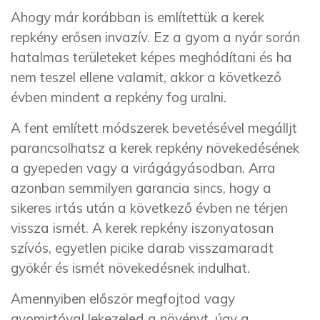
Ahogy már korábban is említettük a kerek
repkény erősen invazív. Ez a gyom a nyár során
hatalmas területeket képes meghódítani és ha
nem teszel ellene valamit, akkor a következő
évben mindent a repkény fog uralni.
A fent említett módszerek bevetésével megálljt
parancsolhatsz a kerek repkény növekedésének
a gyepeden vagy a virágágyásodban. Arra
azonban semmilyen garancia sincs, hogy a
sikeres irtás után a következő évben ne térjen
vissza ismét. A kerek repkény iszonyatosan
szívós, egyetlen picike darab visszamaradt
gyökér és ismét növekedésnek indulhat.
Amennyiben először megfojtod vagy
gyomirtóval lekezeled a növényt, úgy a