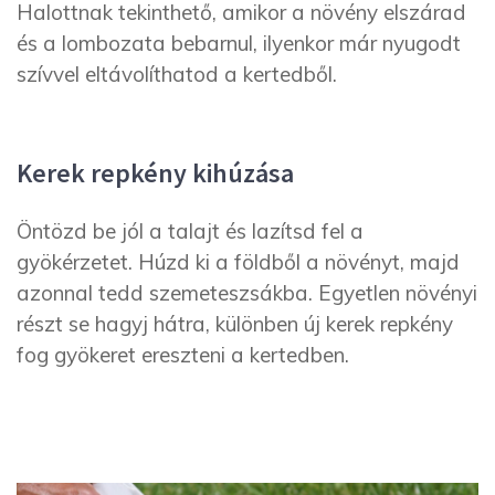
Halottnak tekinthető, amikor a növény elszárad
és a lombozata bebarnul, ilyenkor már nyugodt
szívvel eltávolíthatod a kertedből.
Kerek repkény kihúzása
Öntözd be jól a talajt és lazítsd fel a
gyökérzetet. Húzd ki a földből a növényt, majd
azonnal tedd szemeteszsákba. Egyetlen növényi
részt se hagyj hátra, különben új kerek repkény
fog gyökeret ereszteni a kertedben.