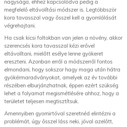
nagysága, ehhez kapcsolódva pedig a
megfelelő eltávolítási módszer is. Legtöbbször
kora tavasszal vagy ősszel kell a gyomlálását
végrehajtani.
Ha csak kicsi foltokban van jelen a növény, akkor
szerencsés kora tavasszal kézi erővel
eltávolítani, mielőtt esélye lenne gyökeret
ereszteni. Azonban erről a módszerről fontos
elmondani, hogy sokszor hagy maga után hátra
gyökérmaradványokat, amelyek az év további
részében elburjánzhatnak, éppen ezért szükség
lehet a folyamat megismétlésére ahhoz, hogy a
területet teljesen megtisztítsuk.
Amennyiben gyomirtóval szeretnéd elintézni a
problémát, úgy ősszel láss neki, jóval azelőtt,