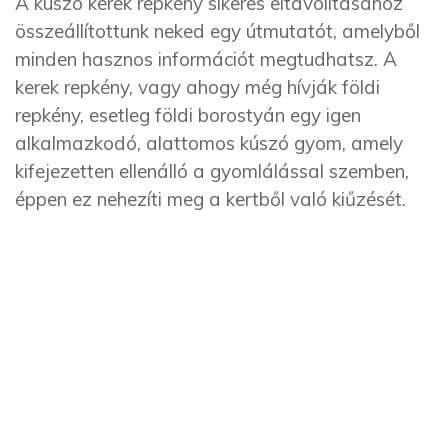
A kúszó kerek repkény sikeres eltávolításához
összeállítottunk neked egy útmutatót, amelyből
minden hasznos információt megtudhatsz. A
kerek repkény, vagy ahogy még hívják földi
repkény, esetleg földi borostyán egy igen
alkalmazkodó, alattomos kúszó gyom, amely
kifejezetten ellenálló a gyomlálással szemben,
éppen ez nehezíti meg a kertből való kiűzését.