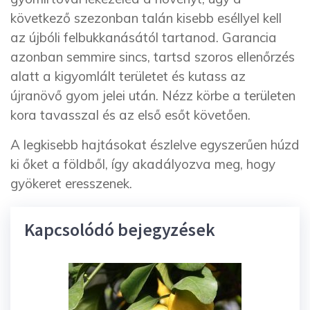
következő szezonban talán kisebb eséllyel kell
az újbóli felbukkanásától tartanod. Garancia
azonban semmire sincs, tartsd szoros ellenőrzés
alatt a kigyomlált területet és kutass az
újranövő gyom jelei után. Nézz körbe a területen
kora tavasszal és az első esőt követően.
A legkisebb hajtásokat észlelve egyszerűen húzd
ki őket a földből, így akadályozva meg, hogy
gyökeret eresszenek.
Kapcsolódó bejegyzések