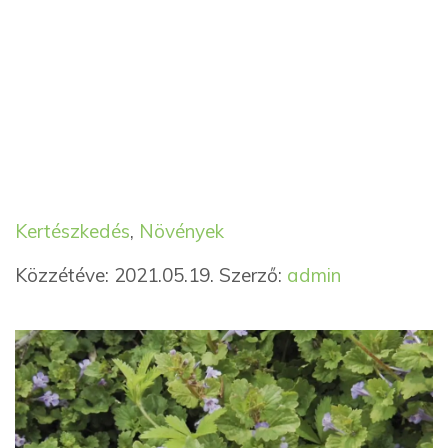
Kategória
Címkék
Kertészkedés
,
Növények
Közzétéve: 2021.05.19.
Szerző:
admin