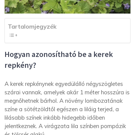
Tartalomjegyzék
Hogyan azonosítható be a kerek
repkény?
A kerek repkénynek egyedülálló négyszögletes
szárai vannak, amelyek akár 1 méter hosszúra is
megnőhetnek bárhol. A növény lombozatának
színe a sötétzöldtől egészen a liláig terjed, a
lilásabb színek inkább hidegebb időben
jelentkeznek. A virágzata lila színben pompázik
és tölcsér alakú.