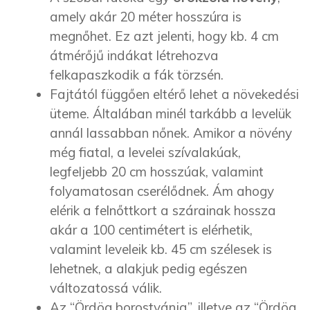
amely akár 20 méter hosszúra is
megnőhet. Ez azt jelenti, hogy kb. 4 cm
átmérőjű indákat létrehozva
felkapaszkodik a fák törzsén.
Fajtától függően eltérő lehet a növekedési
üteme. Általában minél tarkább a levelük
annál lassabban nőnek. Amikor a növény
még fiatal, a levelei szívalakúak,
legfeljebb 20 cm hosszúak, valamint
folyamatosan cserélődnek. Ám ahogy
elérik a felnőttkort a szárainak hossza
akár a 100 centimétert is elérhetik,
valamint leveleik kb. 45 cm szélesek is
lehetnek, a alakjuk pedig egészen
változatossá válik.
Az “Ördög borostyánja”, illetve az “Ördög