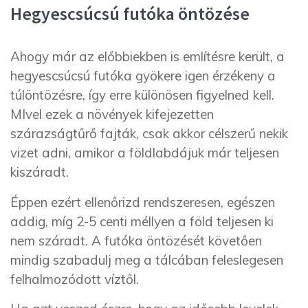
Hegyescsúcsú futóka öntözése
Ahogy már az előbbiekben is említésre került, a
hegyescsúcsú futóka gyökere igen érzékeny a
túlöntözésre, így erre különösen figyelned kell.
MIvel ezek a növények kifejezetten
szárazságtűrő fajták, csak akkor célszerű nekik
vizet adni, amikor a földlabdájuk már teljesen
kiszáradt.
Éppen ezért ellenőrizd rendszeresen, egészen
addig, míg 2-5 centi méllyen a föld teljesen ki
nem száradt. A futóka öntözését követően
mindig szabadulj meg a tálcában feleslegesen
felhalmozódott víztől.