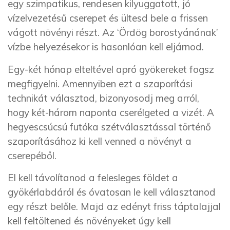
egy szimpatikus, rendesen kilyuggatott, jó
vízelvezetésű cserepet és ültesd bele a frissen
vágott növényi részt. Az ‘Ördög borostyánának’
vízbe helyezésekor is hasonlóan kell eljárnod.
Egy-két hónap elteltével apró gyökereket fogsz
megfigyelni. Amennyiben ezt a szaporítási
technikát választod, bizonyosodj meg arról,
hogy két-három naponta cserélgeted a vizét. A
hegyescsúcsú futóka szétválasztással történő
szaporításához ki kell venned a növényt a
cserepéből.
El kell távolítanod a felesleges földet a
gyökérlabdáról és óvatosan le kell választanod
egy részt belőle. Majd az edényt friss táptalajjal
kell feltöltened és növényeket úgy kell