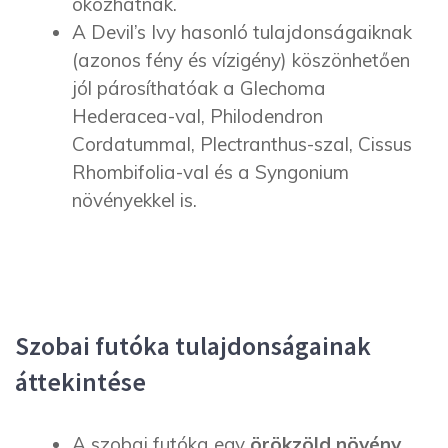
okozhatnak.
A Devil’s Ivy hasonló tulajdonságaiknak
(azonos fény és vízigény) köszönhetően
jól párosíthatóak a Glechoma
Hederacea-val, Philodendron
Cordatummal, Plectranthus-szal, Cissus
Rhombifolia-val és a Syngonium
növényekkel is.
Szobai futóka tulajdonságainak
áttekintése
A szobai futóka egy
örökzöld növény
,