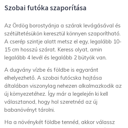
Szobai futóka szaporítása
Az Ördög borostyánja a szárak levágásával és
szétültetésükön keresztül könnyen szaporítható.
A cserép szintje alatt metsz el egy, legalább 10-
15 cm hosszú szárat. Keress olyat, amin
legalább 4 levél és legalább 2 bütyök van.
A dugvány vízbe és földbe is egyaránt
elhelyezhető. A szobai futócska hajtása
általában viszonylag nehezen alkalmazkodik az
új környezetéhez. Így már a legelején ki kell
választanod, hogy hol szeretnéd az új
babanövényt tárolni.
Ha a növénykét földbe tennéd, akkor válassz