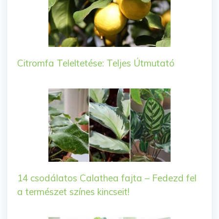
Citromfa Teleltetése: Teljes Útmutató
14 csodálatos Calathea fajta – Fedezd fel
a természet színes kincseit!