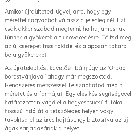
Amikor újraülteted, ügyelj arra, hogy egy
mérettel nagyobbat válassz a jelenleginél. Ezt
csak akkor szabad megtenni, ha hajlamosnak
tűnnek a gyökerek a túlnövekedésre. Töltsd meg
az új cserepet friss földdel és alaposan takard
be a gyökereket.
Az újratelepítést követően bánj úgy az ‘Ördög
borostyánjával’ ahogy már megszoktad.
Rendszeres metszéssel Te szabhatod meg a
méretét és a formáját. Egy éles kés segítségével
határozottan vágd el a hegyescsúcsú futóka
hosszú indáját a tetszőleges helyen vagy
távolítsd el az üres hajtást, így biztosítva az új
ágak sarjadásának a helyet.