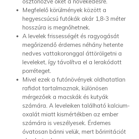
ösztönözve őket a növekedésre.
Megfelelő körülmények között a
hegyescsúcsú futókák akár 1,8-3 méter
hosszúra is megnőhetnek.
A levelek frissességét és ragyogását
megőrizendő érdemes néhány hetente
nedves vattakoronggal áttörölgetni a
leveleket, így távolítva el a lerakódott
porréteget.
Mivel ezek a futónövények oldhatatlan
rafidot tartalmaznak, különösen
mérgezőek a macskák és kutyák
számára. A leveleiken található kalcium-
oxalát miatt kismértékben az ember
számára is veszélyesek. Érdemes
óvatosan bánni velük, mert bőrirritációt