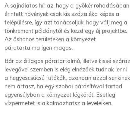
A sajnálatos hír az, hogy a gyökér rohadásában
érintett növények csak kis százaléka képes a
felépülésre, így azt tanácsoljuk, hogy válj meg a
tönkrement példánytól és kezd egy új projektbe.
Az őshonos területeken a környezet
páratartalma igen magas.
Bár az átlagos páratartalmú, illetve kissé száraz
levegővel szemben is elég elnézőek tudnak lenni
a hegyescsúcsú futókák, azonban azzal senkinek
nem ártasz, ha egy szobai párásítóval tartod
egyensúlyban a környezet légkörét. Esetleg
vízpermetet is alkalmazhatsz a leveleiken.