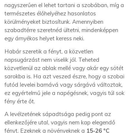
nagyszerűen el lehet tartani a szobában, míg a
természetes élőhelyéhez hasonlatos
körülményeket biztosítunk. Amennyiben
szabadtérre szeretnéd ültetni, mindenképpen
egy árnyékos helyet keress neki.
Habár szeretik a fényt, a közvetlen
napsugárzást nem viselik jól. Teheted
közvetlenül az ablak mellé vagy akár egy sötét
sarokba is. Ha azt veszed észre, hogy a szobai
futód levelei barnává vagy sárgává változtak,
ez egyértelmű jele a napégésnek, vagyis túl sok
fény érte őt.
A levélzetének sápadtsága pedig pont az
ellenkezőjére utal, vagyis nem kap elegendő
fényt. Ezeknek a növényeknek a
15-26 °C