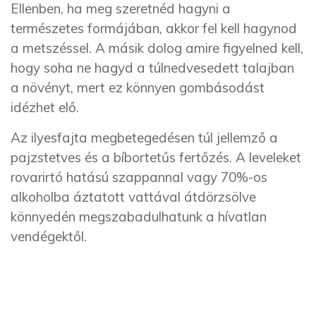
Ellenben, ha meg szeretnéd hagyni a
természetes formájában, akkor fel kell hagynod
a metszéssel. A másik dolog amire figyelned kell,
hogy soha ne hagyd a túlnedvesedett talajban
a növényt, mert ez könnyen gombásodást
idézhet elő.
Az ilyesfajta megbetegedésen túl jellemző a
pajzstetves és a bíbortetűs fertőzés. A leveleket
rovarirtó hatású szappannal vagy 70%-os
alkoholba áztatott vattával átdörzsölve
könnyedén megszabadulhatunk a hívatlan
vendégektől.