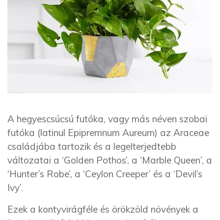
A hegyescsúcsú futóka, vagy más néven szobai
futóka (latinul Epipremnum Aureum) az Araceae
családjába tartozik és a legelterjedtebb
változatai a ‘Golden Pothos’, a ‘Marble Queen’, a
‘Hunter’s Robe’, a ‘Ceylon Creeper’ és a ‘Devil’s
Ivy’.
Ezek a kontyvirágféle és örökzöld növények a