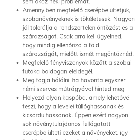
sem okoz neki problémát.
Amennyiben megfelelő cserépbe ültetjük,
szobanövényeknek is tökéletesek. Nagyon
jól tolerálja a rendszertelen öntözést és a
szárazságot. Csak arra kell ügyelned,
hogy mindig ellenőrizd a föld
szárazságát, mielőtt ismét megöntöznéd.
Megfelelő fényviszonyok között a szobai
futóka boldogan eléldegél.
Meg fogja hálálni, ha havonta egyszer
némi szerves műtrágyával hinted meg.
Helyezd olyan kaspóba, amely lehetővé
teszi, hogy a levelei túllóghassanak és
kicsordulhassanak. Éppen ezért nagyon
sok növénytulajdonos fellógatott
cserépbe ülteti ezeket a növényeket, így