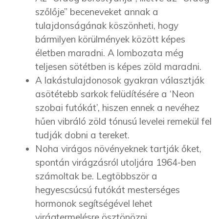
szőlője” beceneveket annak a
tulajdonságának köszönheti, hogy
bármilyen körülmények között képes
életben maradni. A lombozata még
teljesen sötétben is képes zöld maradni.
A lakástulajdonosok gyakran választják
asötétebb sarkok felüdítésére a ‘Neon
szobai futókát’, hiszen ennek a nevéhez
hűen vibráló zöld tónusú levelei remekül fel
tudják dobni a tereket.
Noha virágos növényeknek tartják őket,
spontán virágzásról utoljára 1964-ben
számoltak be. Legtöbbször a
hegyescsúcsú futókát mesterséges
hormonok segítségével lehet
virágtermelésre ösztönözni.