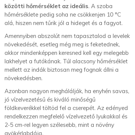
közötti hőmérséklet az ideális
. A szoba
hőmérséklete pedig soha ne csökkenjen 10 °C
alá, hiszen nem tűrik jól a hideget és a fagyot.
Amennyiben abszolút nem tapasztalod a levelek
növekedését, esetleg még meg is feketednek,
akkor mindenképpen keresned kell egy melegebb
lakhelyet a futókának. Túl alacsony hőmérséklet
mellett az indák biztosan meg fognak állni a
növekedésben.
Azonban nagyon meghálálják, ha enyhén savas,
jó vízelvezetésű és kiváló minőségű
földkeverékkel töltöd fel a cserepét. Az edényed
rendelkezzen megfelelő vízelvezető lyukakkal és
2-5 cm-rel legyen szélesebb, mint a növény
gyökérlabdája.