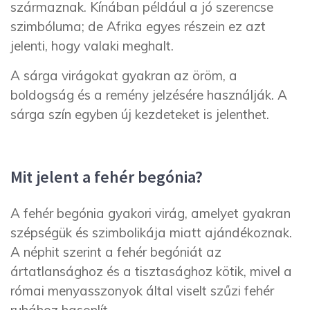
származnak. Kínában például a jó szerencse
szimbóluma; de Afrika egyes részein ez azt
jelenti, hogy valaki meghalt.
A sárga virágokat gyakran az öröm, a
boldogság és a remény jelzésére használják. A
sárga szín egyben új kezdeteket is jelenthet.
Mit jelent a fehér begónia?
A fehér begónia gyakori virág, amelyet gyakran
szépségük és szimbolikája miatt ajándékoznak.
A néphit szerint a fehér begóniát az
ártatlansághoz és a tisztasághoz kötik, mivel a
római menyasszonyok által viselt szűzi fehér
ruhához hasonlít.