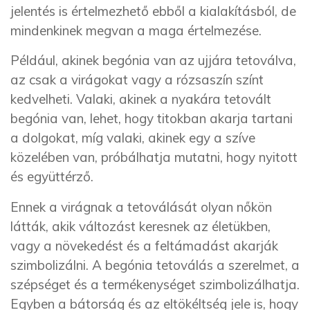
jelentés is értelmezhető ebből a kialakításból, de
mindenkinek megvan a maga értelmezése.
Például, akinek begónia van az ujjára tetoválva,
az csak a virágokat vagy a rózsaszín színt
kedvelheti. Valaki, akinek a nyakára tetovált
begónia van, lehet, hogy titokban akarja tartani
a dolgokat, míg valaki, akinek egy a szíve
közelében van, próbálhatja mutatni, hogy nyitott
és együttérző.
Ennek a virágnak a tetoválását olyan nőkön
látták, akik változást keresnek az életükben,
vagy a növekedést és a feltámadást akarják
szimbolizálni. A begónia tetoválás a szerelmet, a
szépséget és a termékenységet szimbolizálhatja.
Egyben a bátorság és az eltökéltség jele is, hogy