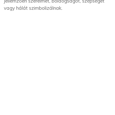
jellemzően szerelmet, boldogságot, szépséget
vagy hálát szimbolizálnak.