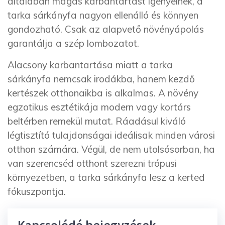
általában magas karbantartást igényelnek, a
tarka sárkányfa nagyon ellenálló és könnyen
gondozható. Csak az alapvető növényápolás
garantálja a szép lombozatot.
Alacsony karbantartása miatt a tarka
sárkányfa nemcsak irodákba, hanem kezdő
kertészek otthonaikba is alkalmas. A növény
egzotikus esztétikája modern vagy kortárs
beltérben remekül mutat. Ráadásul kiváló
légtisztító tulajdonságai ideálisak minden városi
otthon számára. Végül, de nem utolsósorban, ha
van szerencséd otthont szerezni trópusi
környezetben, a tarka sárkányfa lesz a kerted
fókuszpontja.
Kapcsolódó bejegyzések