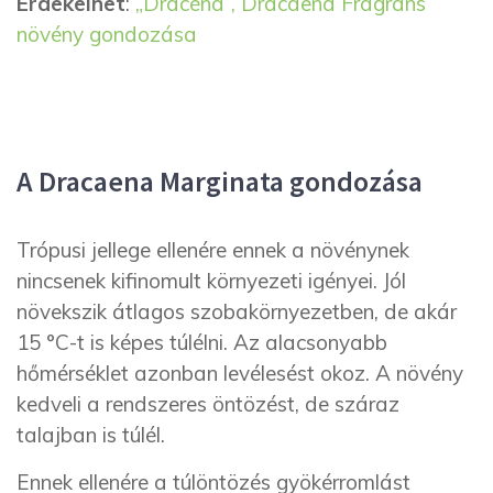
Érdekelhet
:
„Dracéna”, Dracaena Fragrans
növény gondozása
A Dracaena Marginata gondozása
Trópusi jellege ellenére ennek a növénynek
nincsenek kifinomult környezeti igényei. Jól
növekszik átlagos szobakörnyezetben, de akár
15 °C-t is képes túlélni. Az alacsonyabb
hőmérséklet azonban levélesést okoz. A növény
kedveli a rendszeres öntözést, de száraz
talajban is túlél.
Ennek ellenére a túlöntözés gyökérromlást