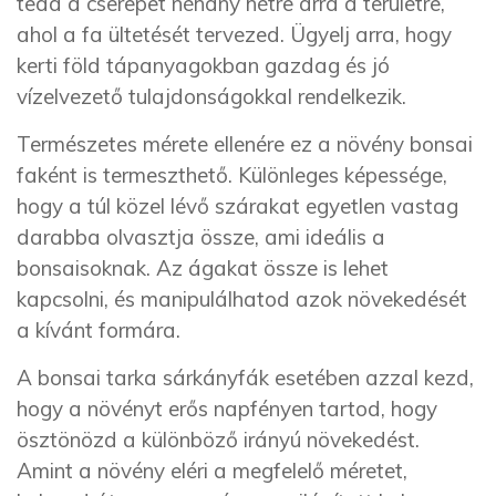
tedd a cserepet néhány hétre arra a területre,
ahol a fa ültetését tervezed. Ügyelj arra, hogy
kerti föld tápanyagokban gazdag és jó
vízelvezető tulajdonságokkal rendelkezik.
Természetes mérete ellenére ez a növény bonsai
faként is termeszthető. Különleges képessége,
hogy a túl közel lévő szárakat egyetlen vastag
darabba olvasztja össze, ami ideális a
bonsaisoknak. Az ágakat össze is lehet
kapcsolni, és manipulálhatod azok növekedését
a kívánt formára.
A bonsai tarka sárkányfák esetében azzal kezd,
hogy a növényt erős napfényen tartod, hogy
ösztönözd a különböző irányú növekedést.
Amint a növény eléri a megfelelő méretet,