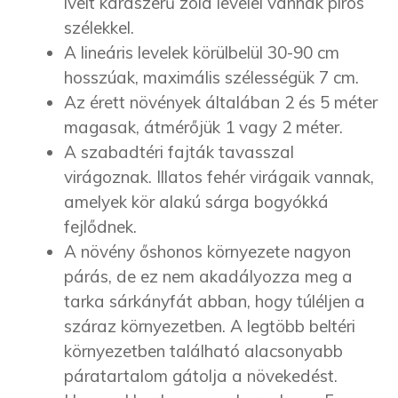
ívelt kardszerű zöld levelei vannak piros
szélekkel.
A lineáris levelek körülbelül 30-90 cm
hosszúak, maximális szélességük 7 cm.
Az érett növények általában 2 és 5 méter
magasak, átmérőjük 1 vagy 2 méter.
A szabadtéri fajták tavasszal
virágoznak. Illatos fehér virágaik vannak,
amelyek kör alakú sárga bogyókká
fejlődnek.
A növény őshonos környezete nagyon
párás, de ez nem akadályozza meg a
tarka sárkányfát abban, hogy túléljen a
száraz környezetben. A legtöbb beltéri
környezetben található alacsonyabb
páratartalom gátolja a növekedést.