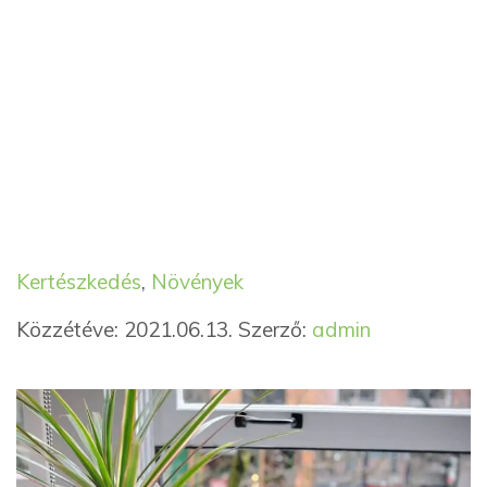
Kategória
Címkék
Kertészkedés
,
Növények
Közzétéve: 2021.06.13.
Szerző:
admin