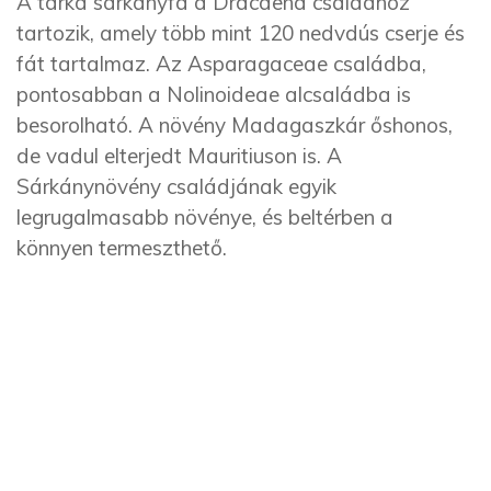
A tarka sárkányfa a Dracaena családhoz
tartozik, amely több mint 120 nedvdús cserje és
fát tartalmaz. Az Asparagaceae családba,
pontosabban a Nolinoideae alcsaládba is
besorolható. A növény Madagaszkár őshonos,
de vadul elterjedt Mauritiuson is. A
Sárkánynövény családjának egyik
legrugalmasabb növénye, és beltérben a
könnyen termeszthető.