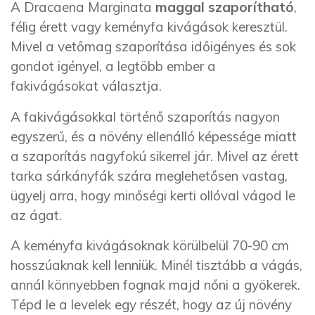
A Dracaena Marginata
maggal szaporítható
,
félig érett vagy keményfa kivágások keresztül.
Mivel a vetőmag szaporítása időigényes és sok
gondot igényel, a legtöbb ember a
fakivágásokat választja.
A fakivágásokkal történő szaporítás nagyon
egyszerű, és a növény ellenálló képessége miatt
a szaporítás nagyfokú sikerrel jár. Mivel az érett
tarka sárkányfák szára meglehetősen vastag,
ügyelj arra, hogy minőségi kerti ollóval vágod le
az ágat.
A keményfa kivágásoknak körülbelül 70-90 cm
hosszúaknak kell lenniük. Minél tisztább a vágás,
annál könnyebben fognak majd nőni a gyökerek.
Tépd le a levelek egy részét, hogy az új növény