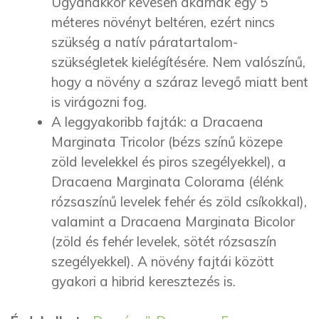
Ugyanakkor kevesen akarnak egy 5
méteres növényt beltéren, ezért nincs
szükség a natív páratartalom-
szükségletek kielégítésére. Nem valószínű,
hogy a növény a száraz levegő miatt bent
is virágozni fog.
A leggyakoribb fajták: a Dracaena
Marginata Tricolor (bézs színű közepe
zöld levelekkel és piros szegélyekkel), a
Dracaena Marginata Colorama (élénk
rózsaszínű levelek fehér és zöld csíkokkal),
valamint a Dracaena Marginata Bicolor
(zöld és fehér levelek, sötét rózsaszín
szegélyekkel). A növény fajtái között
gyakori a hibrid keresztezés is.