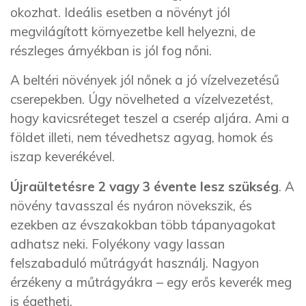
okozhat. Ideális esetben a növényt jól
megvilágított környezetbe kell helyezni, de
részleges árnyékban is jól fog nőni.
A beltéri növények jól nőnek a jó vízelvezetésű
cserepekben. Úgy növelheted a vízelvezetést,
hogy kavicsréteget teszel a cserép aljára. Ami a
földet illeti, nem tévedhetsz agyag, homok és
iszap keverékével.
Újraültetésre 2 vagy 3 évente lesz szükség
. A
növény tavasszal és nyáron növekszik, és
ezekben az évszakokban több tápanyagokat
adhatsz neki. Folyékony vagy lassan
felszabaduló műtrágyát használj. Nagyon
érzékeny a műtrágyákra – egy erős keverék meg
is égetheti.