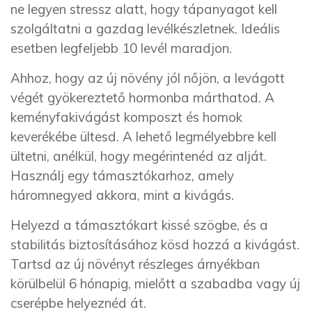
ne legyen stressz alatt, hogy tápanyagot kell
szolgáltatni a gazdag levélkészletnek. Ideális
esetben legfeljebb 10 levél maradjon.
Ahhoz, hogy az új növény jól nőjön, a levágott
végét gyökereztető hormonba márthatod. A
keményfakivágást komposzt és homok
keverékébe ültesd. A lehető legmélyebbre kell
ültetni, anélkül, hogy megérintenéd az alját.
Használj egy támasztókarhoz, amely
háromnegyed akkora, mint a kivágás.
Helyezd a támasztókart kissé szögbe, és a
stabilitás biztosításához kösd hozzá a kivágást.
Tartsd az új növényt részleges árnyékban
körülbelül 6 hónapig, mielőtt a szabadba vagy új
cserépbe helyeznéd át.