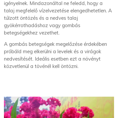
igényelnek. Mindazonáltal ne feled
d
, hogy a
talaj megfelelő vízelvezetése elengedhetetlen. A
túlzott öntözés és a nedves talaj
gyökérrothadáshoz vagy gombás
betegségekhez vezethet.
A gombás betegségek megelőzése érdekében
próbál
d
meg elkerülni a levelek és a virágok
nedvesítését. Ideális esetben ezt a növényt
közvetlenül a tövénél kell öntözni.