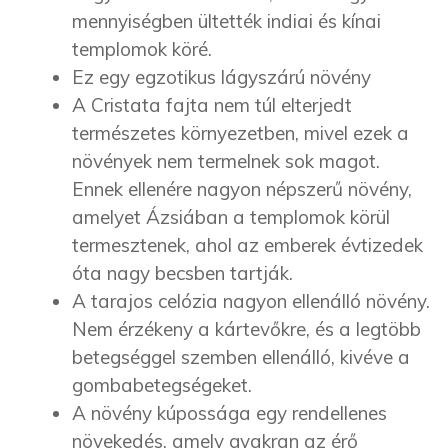
mennyiségben ültették indiai és kínai
templomok köré.
Ez egy egzotikus lágyszárú növény
A Cristata fajta nem túl elterjedt
természetes környezetben, mivel ezek a
növények nem termelnek sok magot.
Ennek ellenére nagyon népszerű növény,
amelyet Ázsiában a templomok körül
termesztenek, ahol az emberek évtizedek
óta nagy becsben tartják.
A
tarajos celózia
nagyon ellenálló növény.
Nem érzékeny a kártevőkre, és a legtöbb
betegséggel szemben ellenálló, kivéve a
gombabetegségeket.
A növény kúpossága egy rendellenes
növekedés, amely gyakran az érő