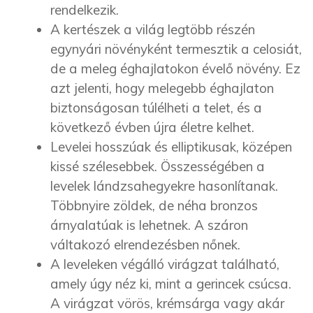
rendelkezik.
A kertészek a világ legtöbb részén
egynyári növényként termesztik a celosiát,
de a meleg éghajlatokon évelő növény. Ez
azt jelenti, hogy melegebb éghajlaton
biztonságosan túlélheti a telet, és a
következő évben újra életre kelhet.
Levelei hosszúak és elliptikusak, középen
kissé szélesebbek. Összességében a
levelek lándzsahegyekre hasonlítanak.
Többnyire zöldek, de néha bronzos
árnyalatúak is lehetnek. A száron
váltakozó elrendezésben nőnek.
A leveleken végálló virágzat található,
amely úgy néz ki, mint a gerincek csúcsa.
A virágzat vörös, krémsárga vagy akár