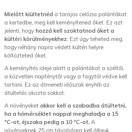
Mielőtt kiültetné
d
a tarajos celózia palántákat
a kert
edbe
, meg kell keményíten
ed
őket. Ez azt
jelenti, hogy
hozzá kell szoktatn
od
őket a
kültéri körülményekhez
. Ezt úgy tehet
ed
meg,
hogy néhány napra védett kültéri helyre
költöztet
ed
őket.
A keményítés ideje alatt a palántákat a széltől,
a közvetlen napfénytől vagy a fagytól védve kell
tartani. Ez az átmeneti időszak enyhíti az
átültetés okozta sokkot.
A növényeket
akkor kell a szabadba átültetni,
ha a hőmérséklet nappal meghaladja a 15
°C-ot, éjszaka pedig a 10 °C-ot.
A
növényeknek 25 cm távolságra kell állniuk