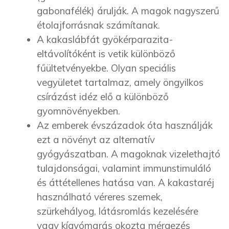
gabonafélék) árulják. A magok nagyszerű
étolajforrásnak számítanak.
A kakaslábfát gyökérparazita-
eltávolítóként is vetik különböző
fűültetvényekbe. Olyan speciális
vegyületet tartalmaz, amely öngyilkos
csírázást idéz elő a különböző
gyomnövényekben.
Az emberek évszázadok óta használják
ezt a növényt az alternatív
gyógyászatban. A magoknak vizelethajtó
tulajdonságai, valamint immunstimuláló
és áttétellenes hatása van. A kakastaréj
használható véreres szemek,
szürkehályog, látásromlás kezelésére
vagy kígyómarás okozta mérgezés