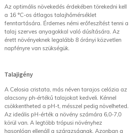
Az optimális növekedés érdekében törekedni kell
a 16 °C-os átlagos talajhőmérséklet
fenntartására. Érdemes némi erőfeszítést tenni a
talaj szerves anyagokkal való dúsítására. Az
érett növényeknek legalább 8 órányi közvetlen
napfényre van szükségük.
Talajigény
A Celosia cristata, más néven tarajos celózia az
alacsony ph-értékű talajokat kedveli. Kénnel
csökkentheted a pH-t, mésszel pedig növelheted.
Az ideális pH-érték a növény számára 6,0-7,0
körül van. A legtöbb trópusi növényhez
hasonlóan ellenáll a szárazságnak. Azonban a