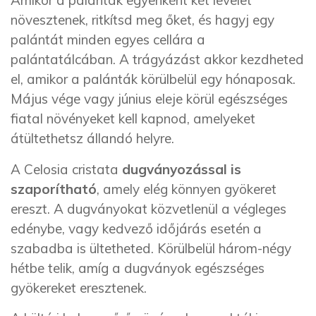
Amikor a palánták egyenként két levelet
növesztenek, ritkíts
d
meg őket, és hagyj egy
palántát minden egyes cellára a
palántatálcában. A trágyázást akkor kezdhet
ed
el, amikor a palánták körülbelül egy hónaposak.
Május vége vagy június eleje körül egészséges
fiatal növényeket kell kapn
od
, amelyeket
átültethet
sz
állandó helyre.
A Celosia cristata
dugványozással is
szaporítható
, amely elég könnyen gyökeret
ereszt. A dugványokat közvetlenül a végleges
edénybe, vagy kedvező időjárás esetén a
szabadba is ültethet
ed
. Körülbelül három-négy
hétbe telik, amíg a dugványok egészséges
gyökereket eresztenek.