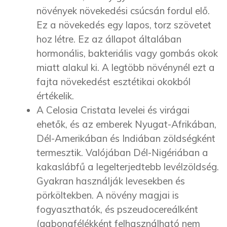
növények növekedési csúcsán fordul elő.
Ez a növekedés egy lapos, torz szövetet
hoz létre. Ez az állapot általában
hormonális, bakteriális vagy gombás okok
miatt alakul ki. A legtöbb növénynél ezt a
fajta növekedést esztétikai okokból
értékelik.
A Celosia Cristata levelei és virágai
ehetők, és az emberek Nyugat-Afrikában,
Dél-Amerikában és Indiában zöldségként
termesztik. Valójában Dél-Nigériában a
kakaslábfű a legelterjedtebb levélzöldség.
Gyakran használják levesekben és
pörköltekben. A növény magjai is
fogyaszthatók, és pszeudocereálként
(gabonafélékként felhasználható nem