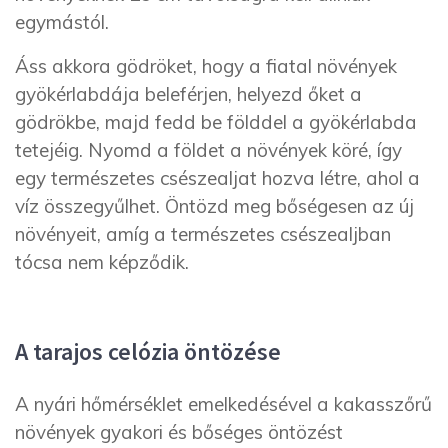
egymástól.
Áss akkora gödröket, hogy a fiatal növények
gyökérlabdája beleférjen, helyez
d
őket a
gödrökbe, majd fed
d
be földdel a gyökérlabda
tetejéig. Nyom
d
a földet a növények köré, így
egy természetes csészealjat hozva létre, ahol a
víz összegyűlhet. Öntöz
d meg
bőségesen az új
növényeit, amíg a természetes csészealjban
tócsa nem képződik.
A tarajos celózia öntözése
A nyári hőmérséklet emelkedésével a kakasszőrű
növények gyakori és bőséges öntözést