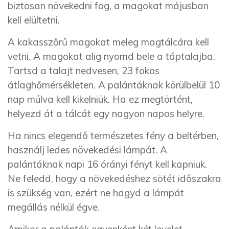
biztosan növekedni fog, a magokat májusban
kell elültetni.
A kakasszőrű magokat meleg magtálcára kell
vetni. A magokat alig nyom
d
bele a táptalajba.
Tarts
d
a talajt nedvesen, 23 fokos
átlaghőmérsékleten. A palántáknak körülbelül 10
nap múlva kell kikelniük. Ha ez megtörtént,
helyez
d
át a tálcát egy nagyon napos helyre.
Ha nincs elegendő természetes fény a beltérben,
használj ledes növekedési lámpát. A
palántáknak napi 16 órányi fényt kell kapniuk.
Ne feled
d
, hogy a növekedéshez sötét időszakra
is szükség van, ezért ne hagy
d
a lámpát
megállás nélkül égve.