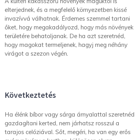
A kültéri kakasszőrű növények maguktól is
elterjednek, és a megfelelő környezetben kissé
invazívvá válhatnak. Érdemes szemmel tartani
őket, hogy megakadályoz
d
, hogy más növények
területére behatoljanak. De ha azt szeretné
d
,
hogy magokat termeljenek, hagyj meg néhány
virágot a szezon végén.
Következtetés
Ha élénk bíbor vagy sárga árnyalattal szeretnéd
gazdagítani kerted, nem járhatsz rosszul a
tarajos celóziával. Sőt, megéri, ha van egy erős