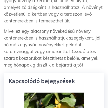
gyógynövény a kertben, különösen olyan,
amelyet zöldségként is használhatsz. A növényt
közvetlenül a kertben vagy a teraszon lévő
konténerekben is termeszthetjük.
Mivel ez egy alacsony növekedésű növény,
konténerekben is használhatjuk szegélyként. Jól
nő más egynyári növényekkel, például
körömvirággal vagy amaránttal. Csodálatos
száraz koszorúkat készíthetsz belőle, amelyek
még hónapokig díszítik a bejárati ajtót.
Kapcsolódó bejegyzések