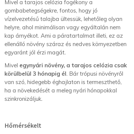
Mivel a tarajos celózia fogékony a
gombabetegségekre, fontos, hogy jó
vízelvezetésű talajba ültessük, lehetőleg olyan
helyre, ahol minimálisan vagy egyáltalán nem
kap árnyékot. Ami a páratartalmat illeti, ez az
ellenálló növény száraz és nedves környezetben
egyaránt jól érzi magát
.
Mivel
egynyári növény, a tarajos celózia csak
körülbelül 3 hónapig él
. Bár trópusi növényről
van szó, hidegebb éghajlaton is termeszthető,
ha a növekedését a meleg nyári hónapokkal
szinkronizáljuk.
Hőmérsékelt