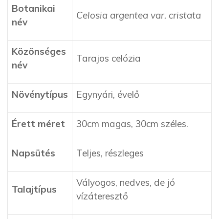
Botanikai
Celosia argentea var. cristata
név
Közönséges
Tarajos celózia
név
Növénytípus
Egynyári, évelő
Érett méret
30cm
magas,
30cm
széles.
Napsütés
Teljes, részleges
Vályogos, nedves, de jó
Talajtípus
vízáteresztő