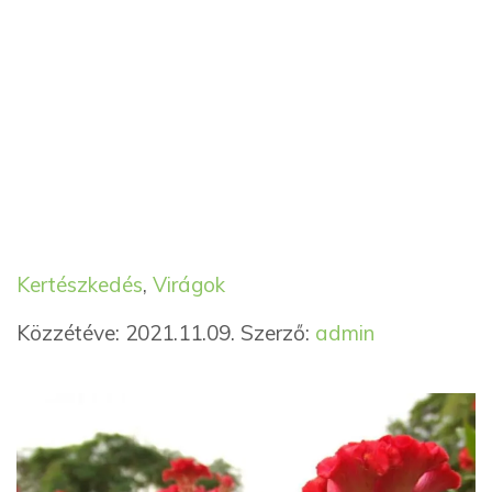
Kategória
Címkék
Kertészkedés
,
Virágok
Közzétéve: 2021.11.09.
Szerző:
admin