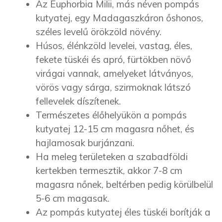
Az Euphorbia Milii, más néven pompás
kutyatej, egy Madagaszkáron őshonos,
széles levelű örökzöld növény.
Húsos, élénkzöld levelei, vastag, éles,
fekete tüskéi és apró, fürtökben növő
virágai vannak, amelyeket látványos,
vörös vagy sárga, szirmoknak látszó
fellevelek díszítenek.
Természetes élőhelyükön a pompás
kutyatej 12-15 cm magasra nőhet, és
hajlamosak burjánzani.
Ha meleg területeken a szabadföldi
kertekben termesztik, akkor 7-8 cm
magasra nőnek, beltérben pedig körülbelül
5-6 cm magasak.
Az pompás kutyatej éles tüskéi borítják a