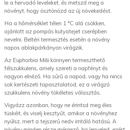
le a hervadó leveleket, és metszd meg a
növényt, hogy ösztönözd az új növekedést.
Ha a hőmérséklet télen 1 °C alá csökken,
ajánlott az pompás kutyatejet cserépben
nevelni. Beltéri termesztés esetén a növény
napos ablakpárkányon virágzik.
Az Euphorbia Milii könnyen termeszthető
félszukkulens, amely szereti a napfényt és
nagyon elnéző. Ha sűrű a napod, vagy ha nincs
sok kertészeti tapasztalatod, ez a virágzó
szukkulens növény tökéletes választás.
Vigyázz azonban, hogy ne érintsd meg éles
tüskéit, és viselj kesztyűt, amikor a növényhez
nyúlsz, mert a tejszerű nedv irritáló hatású. A
növény minden része mérgező, ha lenyeled, ezért