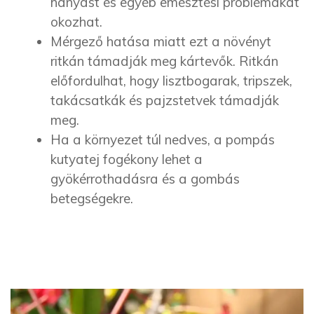
hányást és egyéb emésztési problémákat
okozhat.
Mérgező hatása miatt ezt a növényt
ritkán támadják meg kártevők. Ritkán
előfordulhat, hogy lisztbogarak, tripszek,
takácsatkák és pajzstetvek támadják
meg.
Ha a környezet túl nedves, a pompás
kutyatej fogékony lehet a
gyökérrothadásra és a gombás
betegségekre.