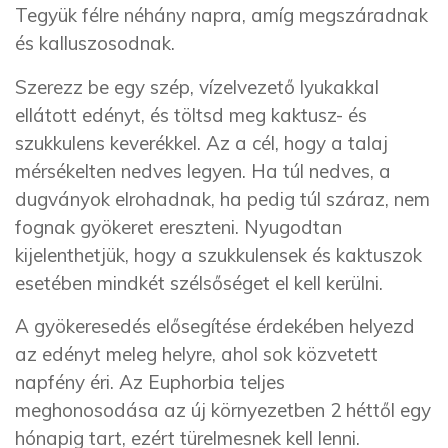
Tegyük félre néhány napra, amíg megszáradnak
és kalluszosodnak.
Szerezz be egy szép, vízelvezető lyukakkal
ellátott edényt, és töltsd meg kaktusz- és
szukkulens keverékkel. Az a cél, hogy a talaj
mérsékelten nedves legyen. Ha túl nedves, a
dugványok elrohadnak, ha pedig túl száraz, nem
fognak gyökeret ereszteni. Nyugodtan
kijelenthetjük, hogy a szukkulensek és kaktuszok
esetében mindkét szélsőséget el kell kerülni.
A gyökeresedés elősegítése érdekében helyezd
az edényt meleg helyre, ahol sok közvetett
napfény éri. Az Euphorbia teljes
meghonosodása az új környezetben 2 héttől egy
hónapig tart, ezért türelmesnek kell lenni.