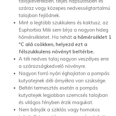
talajkeverékben, teljes napsütésben és
száraz vagy közepes nedvességtartalmú
talajban fejlődnek.
Mint a legtöbb szukkulens és kaktusz, az
Euphorbia Milii sem bírja a nagyon hideg
hőmérsékletet. Ha tehát
a hőmérséklet 1
°C alá csökken, helyezd ezt a
félszukkulens növényt beltérbe.
A téli nedves talaj nagyon veszélyes erre
a szárazságkedvelő növényre.
Nagyon forró nyári éghajlaton a pompás
kutyatejnek déli árnyékra van szüksége.
Beltéri termesztés esetén a pompás
kutyatejek legjobban szemcsés talajban
és világos fényben érzik magukat.
Nem bánják a sziklás vagy homokos