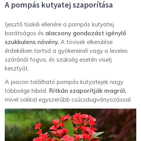
A pompás kutyatej szaporítása
Ijesztő tüskéi ellenére a pompás kutyatej
barátságos és
alacsony gondozást igénylő
szukkulens növény.
A tövisek elkerülése
érdekében tartsd a gyökereinél vagy a leveles
száránál fogva, és szükség esetén viselj
kesztyűt.
A piacon található pompás kutyatejek nagy
többsége hibrid.
Ritkán szaporítják magról,
mivel sokkal egyszerűbb csúcsdugványozással.