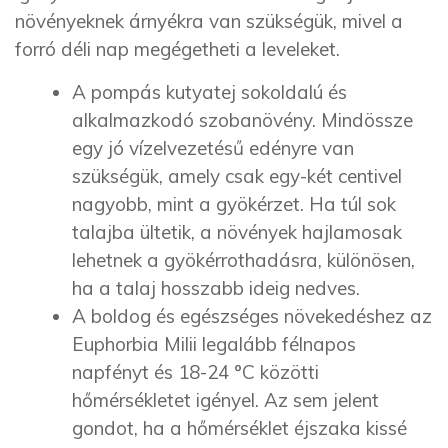
növényeknek árnyékra van szükségük, mivel a
forró déli nap megégetheti a leveleket.
A pompás kutyatej sokoldalú és
alkalmazkodó szobanövény. Mindössze
egy jó vízelvezetésű edényre van
szükségük, amely csak egy-két centivel
nagyobb, mint a gyökérzet. Ha túl sok
talajba ültetik, a növények hajlamosak
lehetnek a gyökérrothadásra, különösen,
ha a talaj hosszabb ideig nedves.
A boldog és egészséges növekedéshez az
Euphorbia Milii legalább félnapos
napfényt és 18-24 °C közötti
hőmérsékletet igényel. Az sem jelent
gondot, ha a hőmérséklet éjszaka kissé