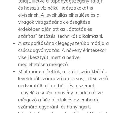
talajt, illetve a tápanyagszegény talajt,
és hosszú víz nélküli időszakokat is
elviselnek. A levélhullás elkerülése és a
virágok virágzásának elősegítése
érdekében ajánlott az „áztatás és
szárítás” öntözési technikát alkalmazni.
A szaporításának legegyszerűbb módja a
csúcsdugványozás. A növény érintésekor
viselj kesztyűt, mert a nedve
meglehetősen mérgező.
Mint már említettük, a letört szárakból és
levelekből származó ragacsos, latexszerű
nedv irritálhatja a bőrt és a szemet.
Lenyelés esetén a növény minden része
mérgező a háziállatok és az emberek
számára egyaránt, és hányingert,