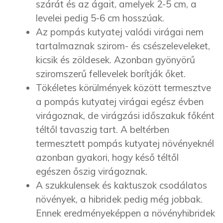
szárát és az ágait, amelyek 2-5 cm, a
levelei pedig 5-6 cm hosszúak.
Az pompás kutyatej valódi virágai nem
tartalmaznak szirom- és csészeleveleket,
kicsik és zöldesek. Azonban gyönyörű
sziromszerű fellevelek borítják őket.
Tökéletes körülmények között termesztve
a pompás kutyatej virágai egész évben
virágoznak, de virágzási időszakuk főként
téltől tavaszig tart. A beltérben
termesztett pompás kutyatej növényeknél
azonban gyakori, hogy késő téltől
egészen őszig virágoznak.
A szukkulensek és kaktuszok csodálatos
növények, a hibridek pedig még jobbak.
Ennek eredményeképpen a növényhibridek