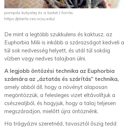
pompás kutyatej és a tüskéi | forrás:
https://plants.ces.ncsu.edu/
De mint a legtöbb szukkulens és kaktusz, az
Euphorbia Milii is inkább a szárazságot kedveli a
túl sok nedvesség helyett, és utál túl sokáig
vízben vagy nedves talajban ülni.
A legjobb öntözési technika az Euphorbia
számára az „áztatás és szárítás” technika,
amely abból áll, hogy a növényt alaposan
megöntözzük, a felesleges vizet eltávolítjuk a
csészealjból, és hagyjuk, hogy a talaj teljesen
megszáradjon, mielőtt újra öntöznénk.
Ha trágyázni szeretnéd, tavasztól őszig tedd