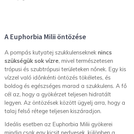
A Euphorbia Milii öntözése
A pompás kutyatej szukkulenseknek
nincs
szükségük sok vízre
, mivel természetesen
trópusi és szubtrópusi területeken nőnek. Egy kis
vízzel való időnkénti öntözés tökéletes, és
boldog és egészséges marad a szukkulens. A fő
cél az, hogy a gyökérzet teljesen hidratált
legyen. Az öntözések között ügyelj arra, hogy a
talaj felső rétege teljesen kiszáradjon.
Ideális esetben az Euphorbia Milii gyökerei
mindig csak egy kicsit nedvesek, különben a