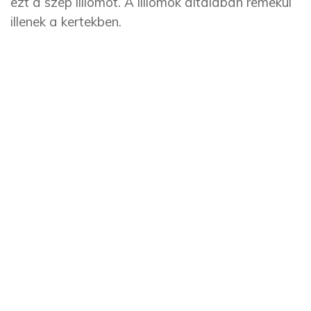
ezt a szép liliomot. A liliomok általában remekül
illenek a kertekben.