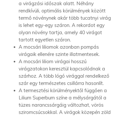
a virágzási időszak alatt. Néhány
rendkívüli, optimális körülmények között
termő növénynek akár több tucatnyi virág
is lehet egy-egy száron. A rekordot egy
olyan növény tartja, amely 40 virágot
tartott egyetlen száron.
A mocsári liliomok azonban pompás
virágaik ellenére szinte illatmentesek.
A mocsári liliom virágai hosszú
virágzatokon keresztül kapcsolódnak a
szárhoz. A több lógó virággal rendelkező
szár egy természetes csillárra hasonlít.
A termesztési körülményektől függően a
Lilium Superbum színe a mélysárgától a
tüzes narancssárgáig változhat, vörös
sziromcsúcsokkal. A virágok közepén zöld