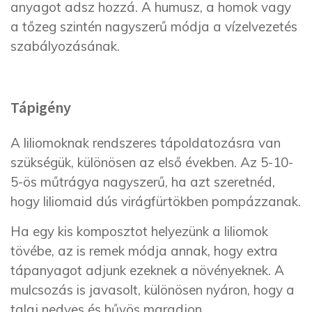
anyagot adsz hozzá. A humusz, a homok vagy
a tőzeg szintén nagyszerű módja a vízelvezetés
szabályozásának.
Tápigény
A liliomoknak rendszeres tápoldatozásra van
szükségük, különösen az első években. Az 5-10-
5-ös műtrágya nagyszerű, ha azt szeretnéd,
hogy liliomaid dús virágfürtökben pompázzanak.
Ha egy kis komposztot helyezünk a liliomok
tövébe, az is remek módja annak, hogy extra
tápanyagot adjunk ezeknek a növényeknek. A
mulcsozás is javasolt, különösen nyáron, hogy a
talaj nedves és hűvös maradjon.