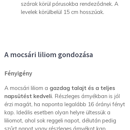
szárak körül pórusokba rendeződnek. A
levelek körülbelül 15 cm hosszúak.
A mocsári liliom gondozása
Fényigény
A mocsári liliom a
gazdag talajt és a teljes
napsütést kedveli
. Részleges árnyékban is jól
érzi magát, ha naponta legalább 16 órányi fényt
kap. Ideális esetben olyan helyre ültessük a
liliomot, ahol sok reggeli napot, délután pedig
szűrt napot vagy részleges árnyékot kap.