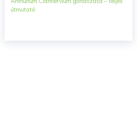
Anthurium Clarinervium gondozása – teljes
útmutató