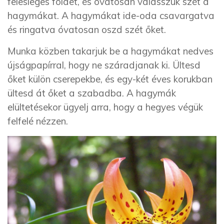
felesleges földet, és óvatosan válasszuk szét a
hagymákat. A hagymákat ide-oda csavargatva
és ringatva óvatosan oszd szét őket.
Munka közben takarjuk be a hagymákat nedves
újságpapírral, hogy ne száradjanak ki. Ültesd
őket külön cserepekbe, és egy-két éves korukban
ültesd át őket a szabadba. A hagymák
elültetésekor ügyelj arra, hogy a hegyes végük
felfelé nézzen.