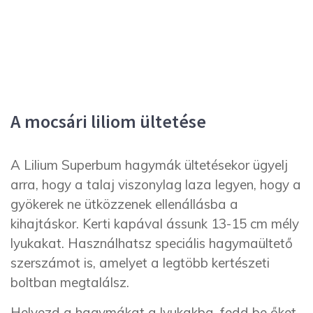
A mocsári liliom ültetése
A Lilium Superbum hagymák ültetésekor ügyelj
arra, hogy a talaj viszonylag laza legyen, hogy a
gyökerek ne ütközzenek ellenállásba a
kihajtáskor. Kerti kapával ássunk 13-15 cm mély
lyukakat. Használhatsz speciális hagymaültető
szerszámot is, amelyet a legtöbb kertészeti
boltban megtalálsz.
Helyezd a hagymákat a lyukakba, fedd be őket