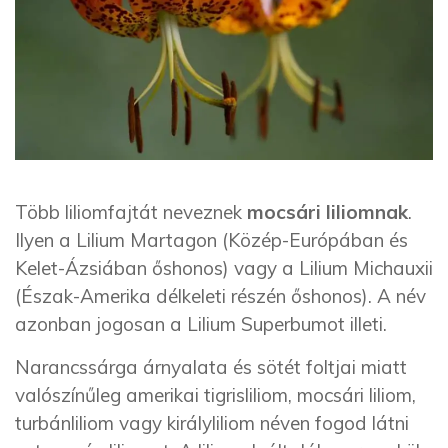
Több liliomfajtát neveznek
mocsári liliomnak
.
Ilyen a Lilium Martagon (Közép-Európában és
Kelet-Ázsiában őshonos) vagy a Lilium Michauxii
(Észak-Amerika délkeleti részén őshonos). A név
azonban jogosan a Lilium Superbumot illeti.
Narancssárga árnyalata és sötét foltjai miatt
valószínűleg amerikai tigrisliliom, mocsári liliom,
turbánliliom vagy királyliliom néven fogod látni