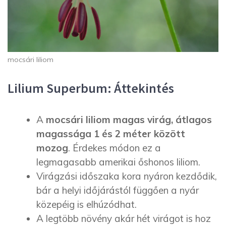
mocsári liliom
Lilium Superbum: Áttekintés
A
mocsári liliom magas virág, átlagos
magassága 1 és 2 méter között
mozog
. Érdekes módon ez a
legmagasabb amerikai őshonos liliom.
Virágzási időszaka kora nyáron kezdődik,
bár a helyi időjárástól függően a nyár
közepéig is elhúzódhat.
A legtöbb növény akár hét virágot is hoz