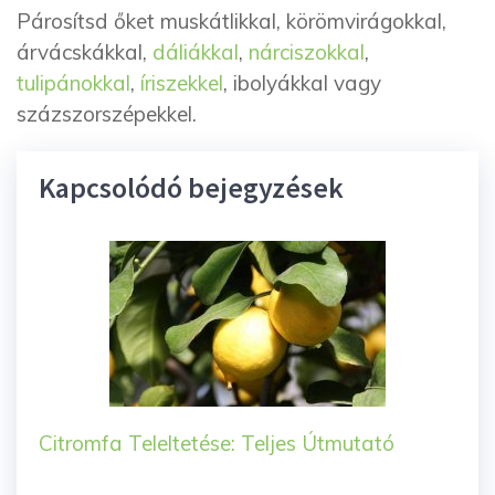
Párosítsd őket muskátlikkal, körömvirágokkal,
árvácskákkal,
dáliákkal
,
nárciszokkal
,
tulipánokkal
,
íriszekkel
, ibolyákkal vagy
százszorszépekkel.
Kapcsolódó bejegyzések
Citromfa Teleltetése: Teljes Útmutató