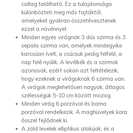
csillag található. Ez a tulajdonsága
különbözteti meg más fajtáktól,
amelyeket gyakran összetévesztenek
ezzel a növénnyel.
Minden egyes virágnak 3 dús szirma és 3
sepalis szirma van, amelyek mindegyike
karcsúan ívelt, a csúcsuk pedig felfelé, a
nap felé nyúlik. A levélkék és a szirmok
azonosak, ezért sokan azt feltételezik,
hogy ezeknek a virágoknak 6 szirma van.
A virágok meglehetősen nagyok, átlagos
szélességük 5-10 cm között mozog.
Minden virág 6 porzóval és barna
porzóval rendelkezik. A maghüvelyek kora
ősszel fejlődnek ki.
A zöld levelek elliptikus alakúak, és a