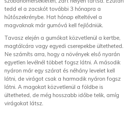
szobahőmérsékleten, zárt helyen tartsd. Ezután
tedd el a zacskót további 3 hónapra a
hűtőszekrénybe. Hat hónap elteltével a
magvaknak már gumóvá kell fejlődniük.
Tavasz elején a gumókat közvetlenül a kertbe,
magtálcára vagy egyedi cserepekbe ültetheted.
Ne számíts arra, hogy a növények első nyarán
egyetlen levélnél többet fogsz látni. A második
nyáron már egy szárat és néhány levelet kell
látni, de virágot csak a harmadik nyáron fogsz
látni. A magokat közvetlenül a földbe is
ültetheted, de még hosszabb időbe telik, amíg
virágokat látsz.