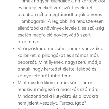
liliomok nagyon ellenállóak, ha kártevőkről
és betegségekről van szó. Leveleiket
azonban néha megtámadhatják a vörös
liliombogarak. A legjobb, ha rendszeresen
ellenőrzöd a növények leveleit, és szükség
esetén megfelelő növényvédő szert
alkalmazol.
Virágzáskor a mocsári liliomok vonzzák a
kolibriket, a pillangókat és számos más
beporzót. Mint ilyenek, nagyszerű módja
annak, hogy kertedet élettel telibbé és
környezetbarátabbá tedd.
Mint minden liliom, a mocsári liliom is
rendkívül mérgező a macskák számára.
Mindazonáltal a kutyákra és a lovakra
nem jelent veszélyt. Furcsa, igaz?