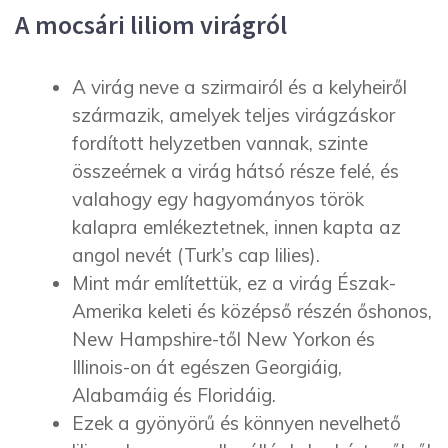
A mocsári liliom virágról
A virág neve a szirmairól és a kelyheiről
származik, amelyek teljes virágzáskor
fordított helyzetben vannak, szinte
összeérnek a virág hátsó része felé, és
valahogy egy hagyományos török
kalapra emlékeztetnek, innen kapta az
angol nevét (Turk’s cap lilies).
Mint már említettük, ez a virág Észak-
Amerika keleti és középső részén őshonos,
New Hampshire-től New Yorkon és
Illinois-on át egészen Georgiáig,
Alabamáig és Floridáig.
Ezek a gyönyörű és könnyen nevelhető