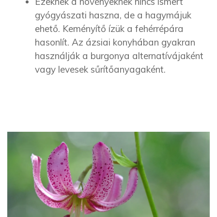
Ezeknek a növényeknek nincs ismert
gyógyászati haszna, de a hagymájuk
ehető. Keményítő ízük a fehérrépára
hasonlít. Az ázsiai konyhában gyakran
használják a burgonya alternatívájaként
vagy levesek sűrítőanyagaként.