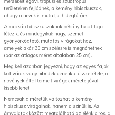
mérsékelt égövi, trópusi és szubtrópusi
területeken fejlődnek, a kemény hibiszkuszok,
ahogy a nevük is mutatja, hidegtűrőek.
A mocsári hibiszkuszoknak néhány tucat faja
létezik, és mindegyikük nagy, szemet
gyönyörködtető, mutatós virágokat hoz,
amelyek akár 30 cm szélesre is megnőhetnek
(bár az átlagos méret általában 25 cm).
Meg kell azonban jegyezni, hogy az egyes fajok,
kultivárok vagy hibridek genetikai összetétele, a
növények által termelt virágok mérete jóval
kisebb lehet.
Nemcsak a méretük változhat a kemény
hibiszkusz virágainak, hanem a színük is. Az
árnyalatok között megtalálható az élénk piros, a