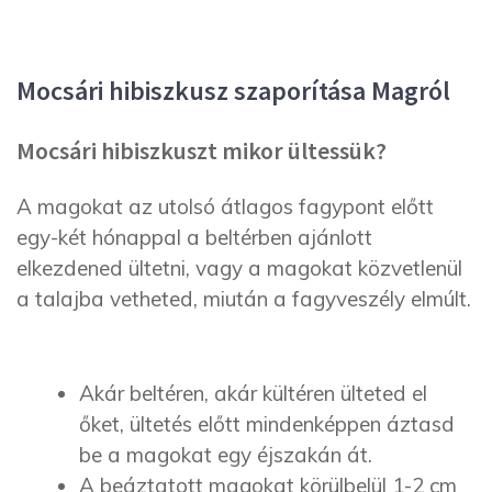
Mocsári hibiszkusz szaporítása Magról
Mocsári hibiszkuszt mikor ültessük?
A magokat az utolsó átlagos fagypont előtt
egy-két hónappal a beltérben ajánlott
elkezdened ültetni, vagy a magokat közvetlenül
a talajba vetheted, miután a fagyveszély elmúlt.
Akár beltéren, akár kültéren ülteted el
őket, ültetés előtt mindenképpen áztasd
be a magokat egy éjszakán át.
A beáztatott magokat körülbelül 1-2 cm