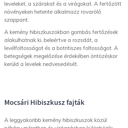
leveleket, a szárakat és a virágokat. A fertőzött
növényeken hetente alkalmazz rovarölő
szappant.
A kemény hibiszkuszokban gombás fertőzések
alakulhatnak ki, beleértve a rozsdát, a
levélfoltosságot és a botritiszes foltosságot. A
betegségek megelőzése érdekében öntözéskor
kerüld a levelek nedvesedését.
Mocsári Hibiszkusz fajták
A leggyakoribb kemény hibiszkuszok közül
néhány méretben és virágzásban különbözik: