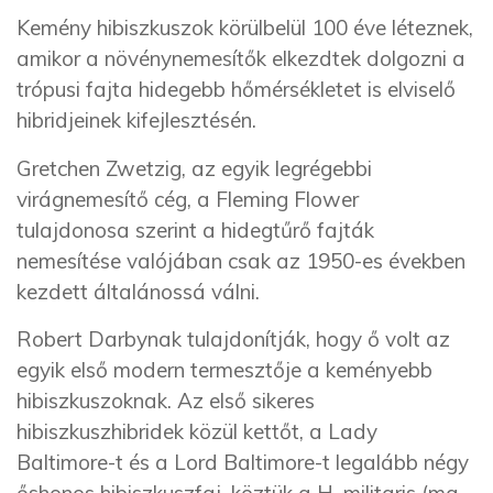
Kemény hibiszkuszok körülbelül 100 éve léteznek,
amikor a növénynemesítők elkezdtek dolgozni a
trópusi fajta hidegebb hőmérsékletet is elviselő
hibridjeinek kifejlesztésén.
Gretchen Zwetzig, az egyik legrégebbi
virágnemesítő cég, a Fleming Flower
tulajdonosa szerint a hidegtűrő fajták
nemesítése valójában csak az 1950-es években
kezdett általánossá válni.
Robert Darbynak tulajdonítják, hogy ő volt az
egyik első modern termesztője a keményebb
hibiszkuszoknak. Az első sikeres
hibiszkuszhibridek közül kettőt, a Lady
Baltimore-t és a Lord Baltimore-t legalább négy
őshonos hibiszkuszfaj, köztük a H. militaris (ma