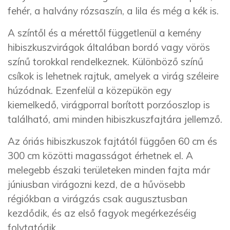
fehér, a halvány rózsaszín, a lila és még a kék is.
A színtől és a mérettől függetlenül a kemény
hibiszkuszvirágok általában bordó vagy vörös
színű torokkal rendelkeznek. Különböző színű
csíkok is lehetnek rajtuk, amelyek a virág széleire
húzódnak. Ezenfelül a közepükön egy
kiemelkedő, virágporral borított porzóoszlop is
található, ami minden hibiszkuszfajtára jellemző.
Az óriás hibiszkuszok fajtától függően 60 cm és
300 cm közötti magasságot érhetnek el. A
melegebb északi területeken minden fajta már
júniusban virágozni kezd, de a hűvösebb
régiókban a virágzás csak augusztusban
kezdődik, és az első fagyok megérkezéséig
folytatódik.