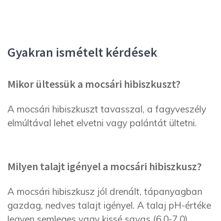
Gyakran ismételt kérdések
Mikor ültessük a mocsári hibiszkuszt?
A mocsári hibiszkuszt tavasszal, a fagyveszély
elmúltával lehet elvetni vagy palántát ültetni.
Milyen talajt igényel a mocsári hibiszkusz?
A mocsári hibiszkusz jól drenált, tápanyagban
gazdag, nedves talajt igényel. A talaj pH-értéke
legyen semleges vagy kissé savas (6,0-7,0).