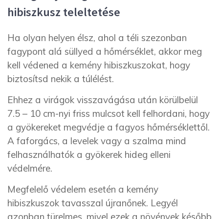
hibiszkusz teleltetése
Ha olyan helyen élsz, ahol a téli szezonban
fagypont alá süllyed a hőmérséklet, akkor meg
kell védened a kemény hibiszkuszokat, hogy
biztosítsd nekik a túlélést.
Ehhez a virágok visszavágása után körülbelül
7.5 – 10 cm-nyi friss mulcsot kell felhordani, hogy
a gyökereket megvédje a fagyos hőmérséklettől.
A faforgács, a levelek vagy a szalma mind
felhasználhatók a gyökerek hideg elleni
védelmére.
Megfelelő védelem esetén a kemény
hibiszkuszok tavasszal újranőnek. Legyél
azonban türelmes, mivel ezek a növények később