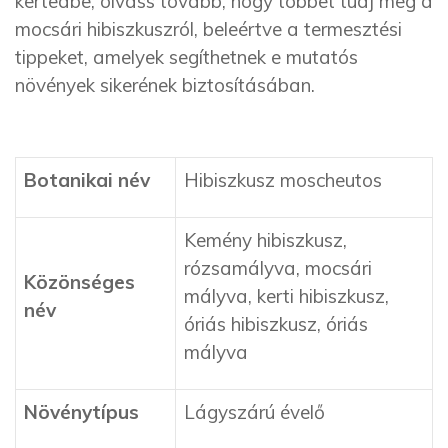
kertedbe, olvass tovább, hogy többet tudj meg a
mocsári hibiszkuszról, beleértve a termesztési
tippeket, amelyek segíthetnek e mutatós
növények sikerének biztosításában.
Botanikai név
Hibiszkusz moscheutos
Kemény hibiszkusz,
rózsamályva, mocsári
Közönséges
mályva, kerti hibiszkusz,
név
óriás hibiszkusz, óriás
mályva
Növénytípus
Lágyszárú évelő