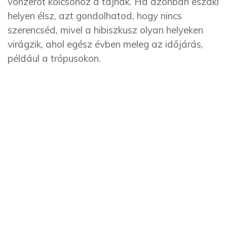
vonzerőt kölcsönöz a tájnak. Ha azonban északi
helyen élsz, azt gondolhatod, hogy nincs
szerencséd, mivel a hibiszkusz olyan helyeken
virágzik, ahol egész évben meleg az időjárás,
például a trópusokon.