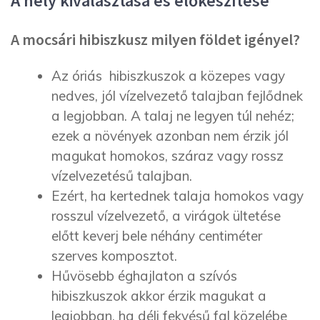
A hely kiválasztása és előkészítése
A mocsári hibiszkusz milyen földet igényel?
Az óriás hibiszkuszok a közepes vagy
nedves, jól vízelvezető talajban fejlődnek
a legjobban. A talaj ne legyen túl nehéz;
ezek a növények azonban nem érzik jól
magukat homokos, száraz vagy rossz
vízelvezetésű talajban.
Ezért, ha kertednek talaja homokos vagy
rosszul vízelvezető, a virágok ültetése
előtt keverj bele néhány centiméter
szerves komposztot.
Hűvösebb éghajlaton a szívós
hibiszkuszok akkor érzik magukat a
legjobban, ha déli fekvésű fal közelébe