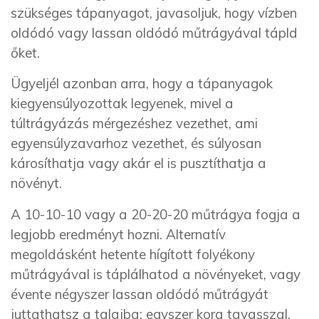
szükséges tápanyagot, javasoljuk, hogy vízben
oldódó vagy lassan oldódó műtrágyával tápld
őket.
Ügyeljél azonban arra, hogy a tápanyagok
kiegyensúlyozottak legyenek, mivel a
túltrágyázás mérgezéshez vezethet, ami
egyensúlyzavarhoz vezethet, és súlyosan
károsíthatja vagy akár el is pusztíthatja a
növényt.
A 10-10-10 vagy a 20-20-20 műtrágya fogja a
legjobb eredményt hozni. Alternatív
megoldásként hetente hígított folyékony
műtrágyával is táplálhatod a növényeket, vagy
évente négyszer lassan oldódó műtrágyát
juttathatsz a talajba: egyszer kora tavasszal,