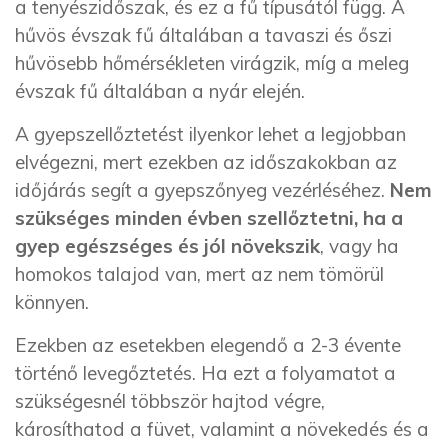
a tenyészidőszak, és ez a fű típusától függ. A
hűvös évszak fű általában a tavaszi és őszi
hűvösebb hőmérsékleten virágzik, míg a meleg
évszak fű általában a nyár elején.
A gyepszellőztetést ilyenkor lehet a legjobban
elvégezni, mert ezekben az időszakokban az
időjárás segít a gyepszőnyeg vezérléséhez.
Nem
szükséges minden évben szellőztetni, ha a
gyep egészséges és jól növekszik
, vagy ha
homokos talajod van, mert az nem tömörül
könnyen.
Ezekben az esetekben elegendő a 2-3 évente
történő levegőztetés. Ha ezt a folyamatot a
szükségesnél többször hajtod végre,
károsíthatod a füvet, valamint a növekedés és a