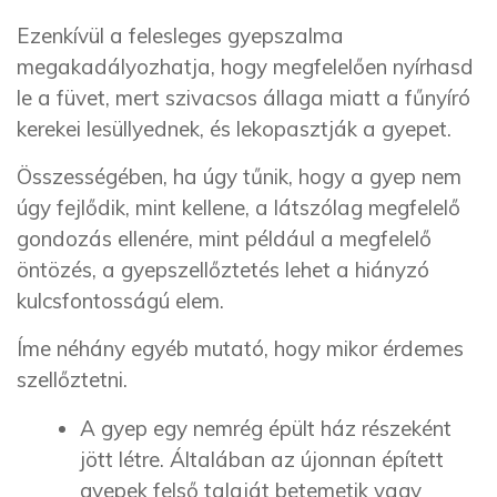
Ezenkívül a felesleges gyepszalma
megakadályozhatja, hogy megfelelően nyírhasd
le a füvet, mert szivacsos állaga miatt a fűnyíró
kerekei lesüllyednek, és lekopasztják a gyepet.
Összességében, ha úgy tűnik, hogy a gyep nem
úgy fejlődik, mint kellene, a látszólag megfelelő
gondozás ellenére, mint például a megfelelő
öntözés, a gyepszellőztetés lehet a hiányzó
kulcsfontosságú elem.
Íme néhány egyéb mutató, hogy mikor érdemes
szellőztetni.
A gyep egy nemrég épült ház részeként
jött létre. Általában az újonnan épített
gyepek felső talaját betemetik vagy