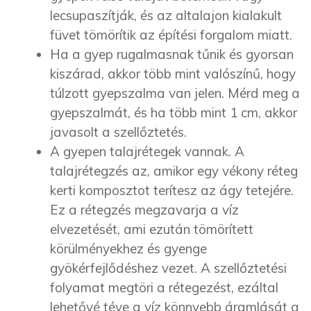
lecsupaszítják, és az altalajon kialakult
füvet tömörítik az építési forgalom miatt.
Ha a gyep rugalmasnak tűnik és gyorsan
kiszárad, akkor több mint valószínű, hogy
túlzott gyepszalma van jelen. Mérd meg a
gyepszalmát, és ha több mint 1 cm, akkor
javasolt a szellőztetés.
A gyepen talajrétegek vannak. A
talajrétegzés az, amikor egy vékony réteg
kerti komposztot terítesz az ágy tetejére.
Ez a rétegzés megzavarja a víz
elvezetését, ami ezután tömörített
körülményekhez és gyenge
gyökérfejlődéshez vezet. A szellőztetési
folyamat megtöri a rétegezést, ezáltal
lehetővé téve a víz könnyebb áramlását a