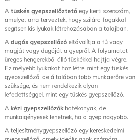
A
tüskés gyepszellőztető
egy kerti szerszám,
amelyet arra terveztek, hogy szilárd fogakkal
segítsen kis lyukak létrehozásában a talajban.
A
dugós gyepszellőző
eltávolítja a fű vagy
magját vagy dugóját a gyepről. A folyamatot
üreges hengerekből álló tüskékkel hajtja végre.
Ez mélyebb lyukakat hoz létre, mint egy tüskés
gyepszellőző, de általában több munkaerőre van
szüksége, és nem rendelkezik olyan
lefedettséggel, mint egy tüskés gyepszellőző.
A
kézi gyepszellőzők
hatékonyak, de
munkaigényesek lehetnek, ha a gyep nagyobb.
A teljesítménygyepszellőző egy kereskedelmi
gyepszellőző, amely ideális azok számára,