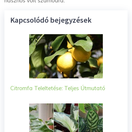
hasznos volt számodra.
Kapcsolódó bejegyzések
Citromfa Teleltetése: Teljes Útmutató