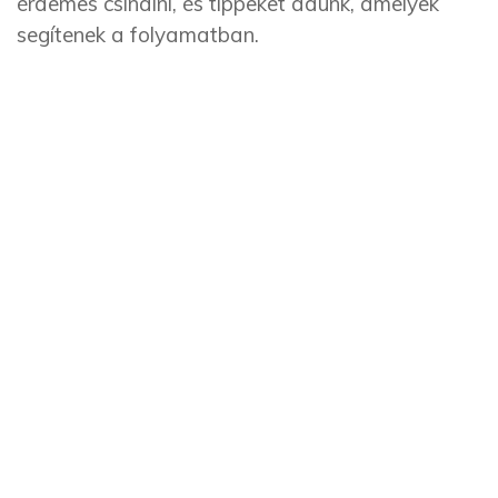
érdemes csinálni, és tippeket adunk, amelyek
segítenek a folyamatban.