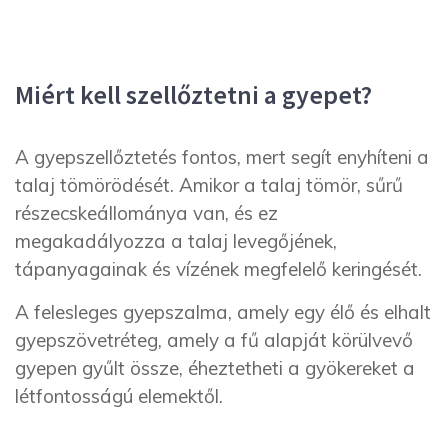
Miért kell szellőztetni a gyepet?
A gyepszellőztetés fontos, mert segít enyhíteni a
talaj tömörödését. Amikor a talaj tömör, sűrű
részecskeállománya van, és ez
megakadályozza a talaj levegőjének,
tápanyagainak és vízének megfelelő keringését.
A felesleges gyepszalma, amely egy élő és elhalt
gyepszövetréteg, amely a fű alapját körülvevő
gyepen gyűlt össze, éheztetheti a gyökereket a
létfontosságú elemektől.