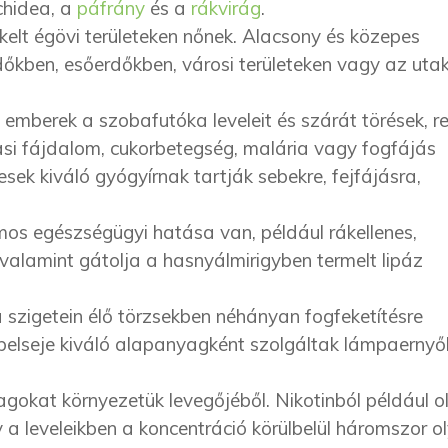
chidea, a
páfrány
és a
rákvirág
.
kelt égövi területeken nőnek. Alacsony és közepes
kben, esőerdőkben, városi területeken vagy az uta
berek a szobafutóka leveleit és szárát törések, r
kasi fájdalom, cukorbetegség, malária vagy fogfájás
sek kiváló gyógyírnak tartják sebekre, fejfájásra,
s egészségügyi hatása van, például rákellenes,
 valamint gátolja a hasnyálmirigyben termelt lipáz
szigetein élő törzsekben néhányan fogfeketítésre
 belseje kiváló alapanyagként szolgáltak lámpaerny
yagokat környezetük levegőjéből. Nikotinból például o
y a leveleikben a koncentráció körülbelül háromszor o