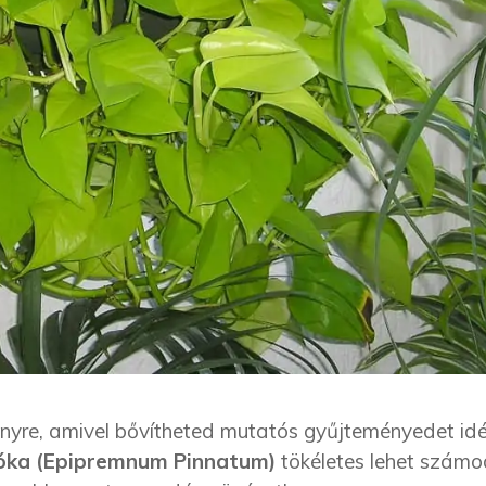
nyre, amivel bővítheted mutatós gyűjteményedet id
óka (Epipremnum Pinnatum)
tökéletes lehet számo