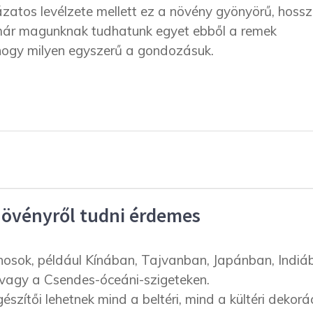
zatos levélzete mellett ez a növény gyönyörű, hossz
 már magunknak tudhatunk egyet ebből a remek
 hogy milyen egyszerű a gondozásuk.
növényről tudni érdemes
osok, például Kínában, Tajvanban, Japánban, Indiá
 vagy a Csendes-óceáni-szigeteken.
szítői lehetnek mind a beltéri, mind a kültéri dekorá