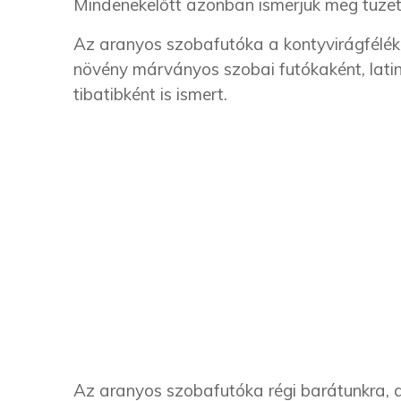
Mindenekelőtt azonban ismerjük meg tüzet
Az aranyos szobafutóka a kontyvirágfélék 
növény márványos szobai futókaként, lati
tibatibként is ismert.
Az aranyos szobafutóka régi barátunkra, 