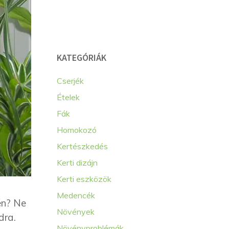
KATEGÓRIÁK
Cserjék
Ételek
Fák
Homokozó
Kertészkedés
Kerti dizájn
Kerti eszközök
Medencék
én? Ne
Növények
dra.
Növényproblémák