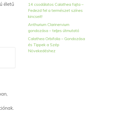
ú életű
14 csodálatos Calathea fajta –
Fedezd fel a természet színes
kincseit!
Anthurium Clarinervium
gondozása – teljes útmutató
Calathea Orbifolia – Gondozása
és Tippek a Szép
Növekedéshez
ban,
ciónak.