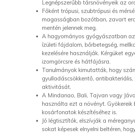
Legnépszerűbb társnövényeik az or
Főként trópusi, szubtrópusi és mérsé
magasságban bozótban, zavart erdő
mentén jelennek meg.
A hagyományos gyógyászatban az em
ízületi fájdalom, bőrbetegség, mell
kezelésére használják. Kérgüket egye
izomgörcsre és hátfájásra.
Tanulmányok kimutatták, hogy számo
gyulladáscsökkentő, antibakteriális,
aktivitását.
A Mindanao, Bali, Tajvan vagy Jáva 
használta ezt a növényt. Gyökereik
kosárfonatok készítéséhez is.
Jó légtisztítók, elszívják a méregan
sokat képesek elnyelni beltéren, hog