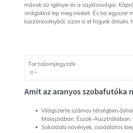
másak az igényei és a sajátosságai. Káprá
virágokkal lep meg minket. És ha egyszer
kúszónövényből, azon is el fogunk ámulni,
Tartalomjegyzék
Amit az aranyos szobafutóka 
Világszerte számos térségben őshon
Malajziában, Észak-Ausztráliában,
Sokoldalú növények, csodálatos kiegé