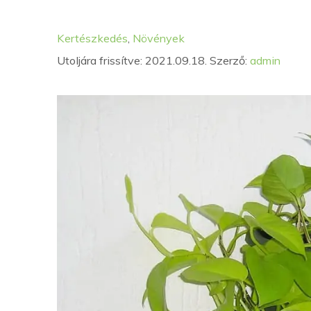
Kategória
Címkék
Kertészkedés
,
Növények
Utoljára frissítve: 2021.09.18.
Szerző:
admin