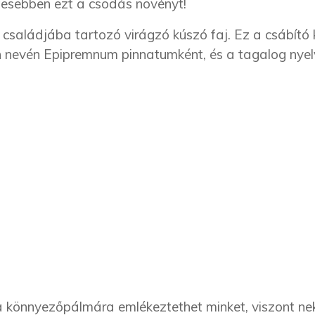
esebben ezt a csodás növényt!
családjába tartozó virágzó kúszó faj. Ez a csábító 
n nevén Epipremnum pinnatumként, és a tagalog nye
a könnyezőpálmára emlékeztethet minket, viszont ne