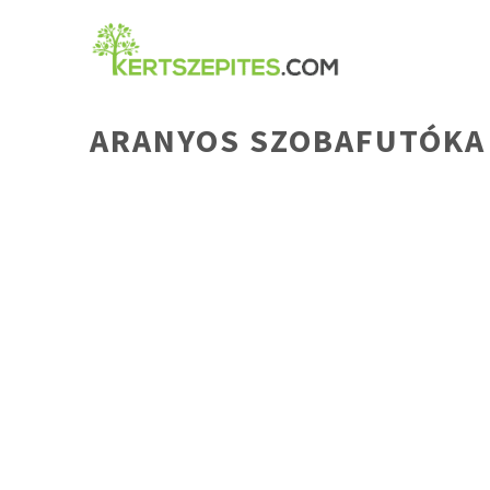
Kilépés
a
tartalomba
ARANYOS SZOBAFUTÓKA