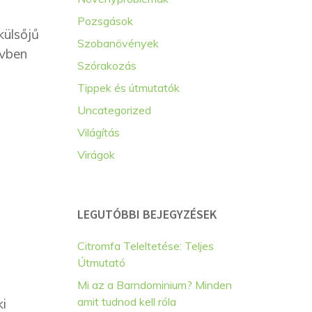
Pozsgások
külsőjű
Szobanövények
lvben
Szórakozás
Tippek és útmutatók
Uncategorized
Világítás
Virágok
LEGUTÓBBI BEJEGYZÉSEK
Citromfa Teleltetése: Teljes
Útmutató
Mi az a Barndominium? Minden
amit tudnod kell róla
ki