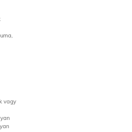
k
euma,
ők vagy
lyan
lyan