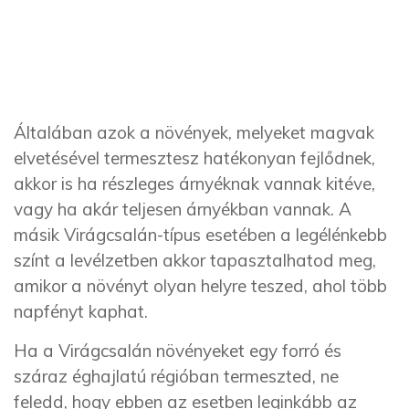
Általában azok a növények, melyeket magvak
elvetésével termesztesz hatékonyan fejlődnek,
akkor is ha részleges árnyéknak vannak kitéve,
vagy ha akár teljesen árnyékban vannak. A
másik Virágcsalán-típus esetében a legélénkebb
színt a levélzetben akkor tapasztalhatod meg,
amikor a növényt olyan helyre teszed, ahol több
napfényt kaphat.
Ha a Virágcsalán növényeket egy forró és
száraz éghajlatú régióban termeszted, ne
feledd, hogy ebben az esetben leginkább az