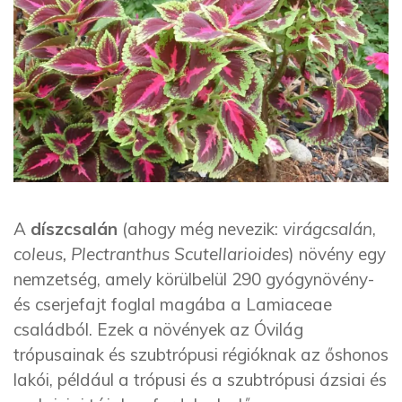
A
díszcsalán
(ahogy még nevezik:
virágcsalán
,
coleus, Plectranthus Scutellarioides
) növény egy
nemzetség, amely körülbelül 290 gyógynövény-
és cserjefajt foglal magába a Lamiaceae
családból. Ezek a növények az Óvilág
trópusainak és szubtrópusi régióknak az őshonos
lakói, például a trópusi és a szubtrópusi ázsiai és