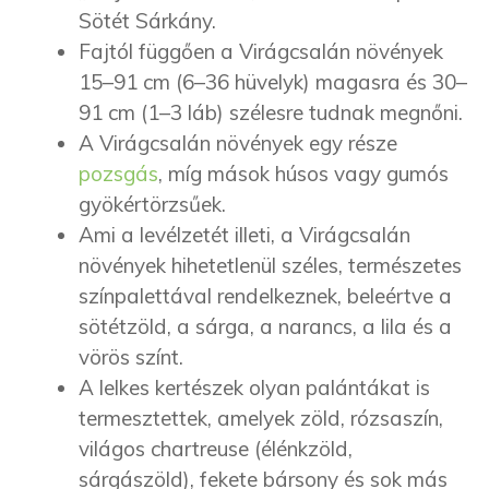
Sötét Sárkány.
Fajtól függően a Virágcsalán növények
15–91 cm (6–36 hüvelyk) magasra és 30–
91 cm (1–3 láb) szélesre tudnak megnőni.
A Virágcsalán növények egy része
pozsgás
, míg mások húsos vagy gumós
gyökértörzsűek.
Ami a levélzetét illeti, a Virágcsalán
növények hihetetlenül széles, természetes
színpalettával rendelkeznek, beleértve a
sötétzöld, a sárga, a narancs, a lila és a
vörös színt.
A lelkes kertészek olyan palántákat is
termesztettek, amelyek zöld, rózsaszín,
világos chartreuse (élénkzöld,
sárgászöld), fekete bársony és sok más