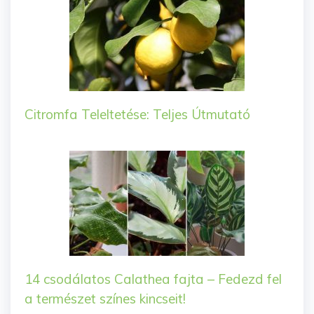
Citromfa Teleltetése: Teljes Útmutató
14 csodálatos Calathea fajta – Fedezd fel
a természet színes kincseit!