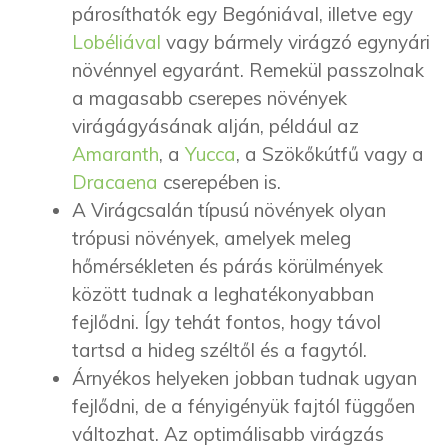
párosíthatók egy Begóniával, illetve egy
Lobéliával
vagy bármely virágzó egynyári
növénnyel egyaránt. Remekül passzolnak
a magasabb cserepes növények
virágágyásának alján, például az
Amaranth
, a
Yucca
, a Szökőkútfű vagy a
Dracaena
cserepében is.
A Virágcsalán típusú növények olyan
trópusi növények, amelyek meleg
hőmérsékleten és párás körülmények
között tudnak a leghatékonyabban
fejlődni. Így tehát fontos, hogy távol
tartsd a hideg széltől és a fagytól.
Árnyékos helyeken jobban tudnak ugyan
fejlődni, de a fényigényük fajtól függően
változhat. Az optimálisabb virágzás