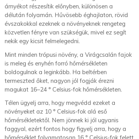
árnyékot részesítik előnyben, különösen a
délután folyamán. Hűvösebb éghajlaton, rövid
évszakokkal ezeknek a növényeknek rengeteg
közvetlen fényre van szükségük, mivel ez segít
nekik egy kicsit felmelegedni.
Mint minden trópusi növény, a Virágcsalán fajok
is meleg és enyhén forró hőmérsékleten
boldogulnak a leginkább. Ha beltérben
termeszted őket, nagyon jól fogják érezni
magukat 16–24 ° Celsius-fok hőmérsékleten.
Télen ügyelj arra, hogy megvédd ezeket a
növényeket az 10 ° Celsius-fok alá eső
hőmérsékletektől. Nem jönnek ki jól ugyanis
faggyal, ezért fontos hogy figyelj arra, hogy a
hőmérséklet folyamatosan 16 ° Celsius-fok felett