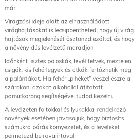
már.
Virágzási ideje alatt az elhasználódott
virághajtásokat is lecsippentheted, hogy új virág
hajtások megjelenését ösztönzd ezáltal, és hogy
a növény dús levélzetű maradjon.
Időnként lisztes poloskák, levél tetvek, meztelen
csigák, kis fehérlegyek és atkák fertőzhetik meg
a palántákat. Ha fehér „pihéket” veszel észre a
szárakon, azokat alkohollal átitatott
pamutkorong segítségével tudod kezelni.
A levélzeten foltokkal és lyukakkal rendelkező
növények esetében javasoljuk, hogy biztosíts
számukra párás környezetet, és a leveleket
permetezd be rovarirtóval.