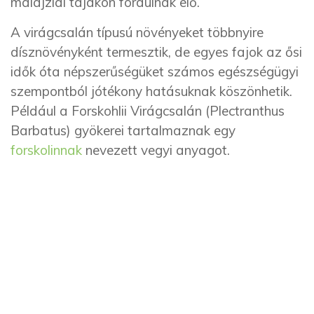
malajziai tájakon fordulnak elő.
A virágcsalán típusú növényeket többnyire
dísznövényként termesztik, de egyes fajok az ősi
idők óta népszerűségüket számos egészségügyi
szempontból jótékony hatásuknak köszönhetik.
Például a Forskohlii Virágcsalán (Plectranthus
Barbatus) gyökerei tartalmaznak egy
forskolinnak
nevezett vegyi anyagot.