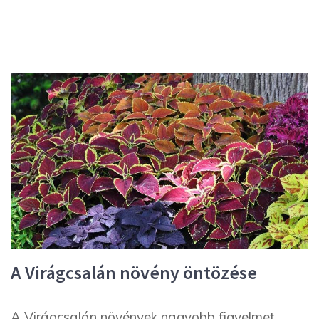
A Virágcsalán növény öntözése
A Virágcsalán növények nagyobb figyelmet