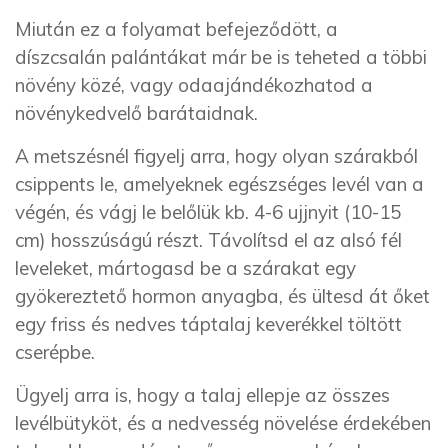
Miután ez a folyamat befejeződött, a
díszcsalán palántákat már be is teheted a többi
növény közé, vagy odaajándékozhatod a
növénykedvelő barátaidnak.
A metszésnél figyelj arra, hogy olyan szárakból
csippents le, amelyeknek egészséges levél van a
végén, és vágj le belőlük kb. 4-6 ujjnyit (10-15
cm) hosszúságú részt. Távolítsd el az alsó fél
leveleket, mártogasd be a szárakat egy
gyökereztető hormon anyagba, és ültesd át őket
egy friss és nedves táptalaj keverékkel töltött
cserépbe.
Ügyelj arra is, hogy a talaj ellepje az összes
levélbütyköt, és a nedvesség növelése érdekében