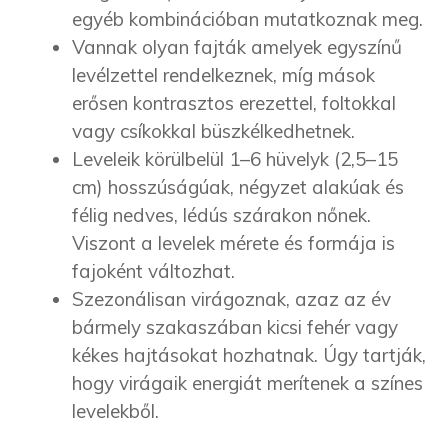
egyéb kombinációban mutatkoznak meg.
Vannak olyan fajták amelyek egyszínű
levélzettel rendelkeznek, míg mások
erősen kontrasztos erezettel, foltokkal
vagy csíkokkal büszkélkedhetnek.
Leveleik körülbelül 1–6 hüvelyk (2,5–15
cm) hosszúságúak, négyzet alakúak és
félig nedves, lédús szárakon nőnek.
Viszont a levelek mérete és formája is
fajoként változhat.
Szezonálisan virágoznak, azaz az év
bármely szakaszában kicsi fehér vagy
kékes hajtásokat hozhatnak. Úgy tartják,
hogy virágaik energiát merítenek a színes
levelekből.