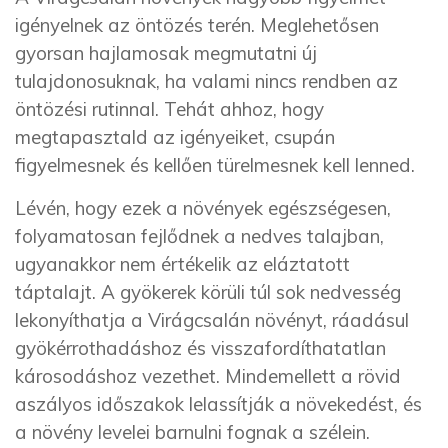
igényelnek az öntözés terén. Meglehetősen
gyorsan hajlamosak megmutatni új
tulajdonosuknak, ha valami nincs rendben az
öntözési rutinnal. Tehát ahhoz, hogy
megtapasztald az igényeiket, csupán
figyelmesnek és kellően türelmesnek kell lenned.
Lévén, hogy ezek a növények egészségesen,
folyamatosan fejlődnek a nedves talajban,
ugyanakkor nem értékelik az eláztatott
táptalajt. A gyökerek körüli túl sok nedvesség
lekonyíthatja a Virágcsalán növényt, ráadásul
gyökérrothadáshoz és visszafordíthatatlan
károsodáshoz vezethet. Mindemellett a rövid
aszályos időszakok lelassítják a növekedést, és
a növény levelei barnulni fognak a szélein.