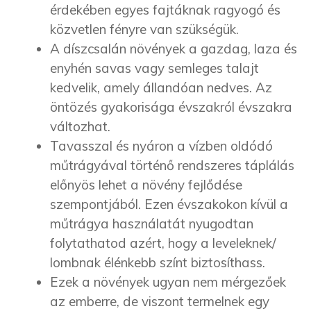
érdekében egyes fajtáknak ragyogó és
közvetlen fényre van szükségük.
A díszcsalán növények a gazdag, laza és
enyhén savas vagy semleges talajt
kedvelik, amely állandóan nedves. Az
öntözés gyakorisága évszakról évszakra
változhat.
Tavasszal és nyáron a vízben oldódó
műtrágyával történő rendszeres táplálás
előnyös lehet a növény fejlődése
szempontjából. Ezen évszakokon kívül a
műtrágya használatát nyugodtan
folytathatod azért, hogy a leveleknek/
lombnak élénkebb színt biztosíthass.
Ezek a növények ugyan nem mérgezőek
az emberre, de viszont termelnek egy