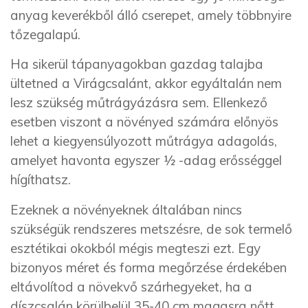
anyag keverékből álló cserepet, amely többnyire
tőzegalapú.
Ha sikerül tápanyagokban gazdag talajba
ültetned a Virágcsalánt, akkor egyáltalán nem
lesz szükség műtrágyázásra sem. Ellenkező
esetben viszont a növényed számára előnyös
lehet a kiegyensúlyozott műtrágya adagolás,
amelyet havonta egyszer ½ -adag erősséggel
hígíthatsz.
Ezeknek a növényeknek általában nincs
szükségük rendszeres metszésre, de sok termelő
esztétikai okokból mégis megteszi ezt. Egy
bizonyos méret és forma megőrzése érdekében
eltávolítod a növekvő szárhegyeket, ha a
díszcsalán körülbelül 35-40 cm magasra nőtt