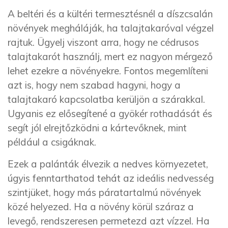
A beltéri és a kültéri termesztésnél a díszcsalán
növények megháláják, ha talajtakaróval végzel
rajtuk. Ügyelj viszont arra, hogy ne cédrusos
talajtakarót használj, mert ez nagyon mérgező
lehet ezekre a növényekre. Fontos megemlíteni
azt is, hogy nem szabad hagyni, hogy a
talajtakaró kapcsolatba kerüljön a szárakkal.
Ugyanis ez elősegítené a gyökér rothadását és
segít jól elrejtőzködni a kártevőknek, mint
például a csigáknak.
Ezek a palánták élvezik a nedves környezetet,
úgyis fenntarthatod tehát az ideális nedvesség
szintjüket, hogy más páratartalmú növények
közé helyezed. Ha a növény körül száraz a
levegő, rendszeresen permetezd azt vízzel. Ha