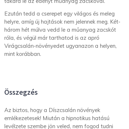
takard le az edényt műanyag zacskóval.
Ezután tedd a cserepet egy világos és meleg
helyre, amíg új hajtások nem jelennek meg. Két-
három hét múlva vedd le a műanyag zacskót
róla, és végül már tarthatod is az apró
Virágcsalán-növényedet ugyanazon a helyen,
mint korábban.
Összegzés
Az biztos, hogy a Díszcsalán növények
emlékezetesek! Miután a hipnotikus hatású
levélzete szembe jön veled, nem fogod tudni