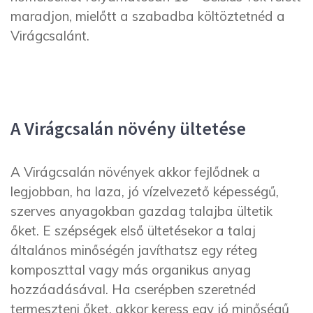
maradjon, mielőtt a szabadba költöztetnéd a
Virágcsalánt.
A Virágcsalán növény ültetése
A Virágcsalán növények akkor fejlődnek a
legjobban, ha laza, jó vízelvezető képességű,
szerves anyagokban gazdag talajba ültetik
őket. E szépségek első ültetésekor a talaj
általános minőségén javíthatsz egy réteg
komposzttal vagy más organikus anyag
hozzáadásával. Ha cserépben szeretnéd
termeszteni őket, akkor keress egy jó minőségű