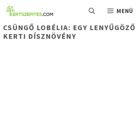
Kilépés
MENÜ
a
tartalomba
CSÜNGŐ LOBÉLIA: EGY LENYŰGÖZŐ
KERTI DÍSZNÖVÉNY