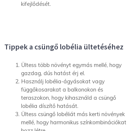
kifejlődését.
Tippek a csüngő lobélia ültetéséhez
Ültess több növényt egymás mellé, hogy
gazdag, dús hatást érj el.
Használj lobélia-ágyásokat vagy
függőkosarakat a balkonokon és
teraszokon, hogy kihasználd a csüngő
lobélia díszítő hatását.
Ültess csüngő lobéliát más kerti növények
mellé, hogy harmonikus színkombinációkat
hozz létre.