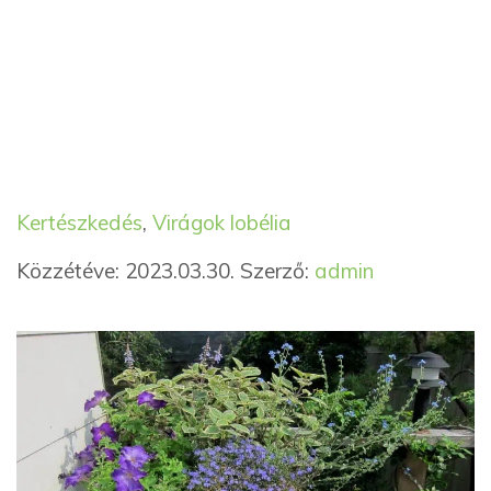
Kategória
Címkék
Kertészkedés
,
Virágok
lobélia
Közzétéve: 2023.03.30.
Szerző:
admin